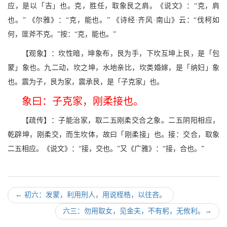
应，是以「吉」也。克，胜任，取象艮之肩。《说文》：“克，肩
也。” 《尔雅》：“克，能也。” 《诗经·齐风·南山》云：“伐柯如
何，匪斧不克。”按：“克，能也。”
【观象】：坎性暗，坤象布，艮为手，下坎互坤上艮，是「包
蒙」象也。九二动，坎之坤，水地亲比，坎类婚嫁，是「纳妇」象
也。震为子，艮为家，震承艮，是「子克家」也。
象曰：子克家，刚柔接也。
【疏传】：子能治家，取二五刚柔交合之象。二五阴阳相应，
乾辟坤，刚柔交，而生坎体，故曰「刚柔接」也。接：交合，取象
二五相应。《说文》：“接，交也。”又《广雅》：“接，合也。”
←
初六：发蒙，利用刑人，用说桎梏，以往吝。
六三：勿用取女，见金夫，不有躬，无攸利。
→