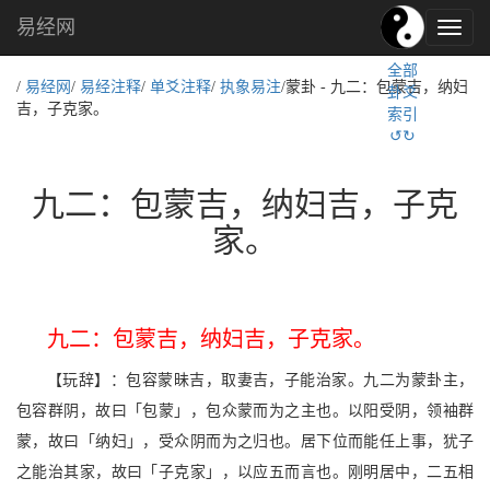
易经网
易
经
全部
文
/
易经网
/
易经注释
/
单爻注释
/
执象易注
/蒙卦 - 九二：包蒙吉，纳妇
卦爻
化,
吉，子克家。
索引
国
↺↻
学
文
化
九二：包蒙吉，纳妇吉，子克
家。
九二：包蒙吉，纳妇吉，子克家。
【玩辞】：包容蒙昧吉，取妻吉，子能治家。九二为蒙卦主，
包容群阴，故曰「包蒙」，包众蒙而为之主也。以阳受阴，领袖群
蒙，故曰「纳妇」，受众阴而为之归也。居下位而能任上事，犹子
之能治其家，故曰「子克家」，以应五而言也。刚明居中，二五相