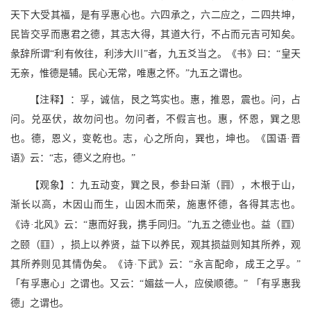
天下大受其福，是有孚惠心也。六四承之，六二应之，二四共坤，
民皆交孚而惠君之德，其志大得，其道大行，不占而元吉可知矣。
彖辞所谓“利有攸往，利涉大川”者，九五爻当之。《书》曰：“皇天
无亲，惟德是辅。民心无常，唯惠之怀。”九五之谓也。
【注释】：孚，诚信，艮之笃实也。惠，推恩，震也。问，占
问。兑巫伏，故勿问也。勿问者，不假言也。惠，怀恩，巽之思
也。德，恩义，变乾也。志，心之所向，巽也，坤也。《国语·晋
语》云：“志，德义之府也。”
U
【观象】：九五动变，巽之艮，参卦曰渐（
），木根于山，
渐长以高，木因山而生，山因木而荣，施惠怀德，各得其志也。
S
《诗·北风》云：“惠而好我，携手同归。”九五之德业也。益（
）
m
之颐（
），损上以养贤，益下以养民，观其损益则知其所养，观
其所养则见其情伪矣。《诗·下武》云：“永言配命，成王之孚。”
「有孚惠心」之谓也。又云：“媚兹一人，应侯顺德。” 「有孚惠我
德」之谓也。