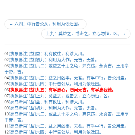
←
六四：中行告公从，利用为依迁国。
上九：莫益之，或击之，立心勿恒，凶。
→
01
[执象易注][益]益：利有攸往，利涉大川。
02
[执象易注][益]初九：利用为大作，元吉，无咎。
03
[执象易注][益]六二：或益之十朋之龟，弗克违，永贞吉。王用享
于帝，吉。
04
[执象易注][益]六三：益之用凶事，无咎。有孚中行，告公用圭。
05
[执象易注][益]六四：中行告公从，利用为依迁国。
06
[执象易注][益]九五：有孚惠心，勿问元吉。有孚惠我德。
07
[执象易注][益]上九：莫益之，或击之，立心勿恒，凶。
08
[高岛断易][益]益：利有攸往，利涉大川。
09
[高岛断易][益]初九：利用为大作，元吉，无咎。
10
[高岛断易][益]六二：或益之十朋之龟，弗克违，永贞吉。王用享
于帝，吉。
11
[高岛断易][益]六三：益之用凶事，无咎。有孚中行，告公用圭。
12
[高岛断易][益]六四：中行告公从，利用为依迁国。