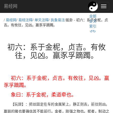
易经网
易
经
全部
文
/
易经网
/
易经注释
/
单爻注释
/
执象易注
/姤卦 - 初六：系于金柅，贞
卦爻
化,
吉。有攸往，见凶。羸豕孚蹢躅。
索引
国
↺↻
学
文
化
初六：系于金柅，贞吉。有攸
往，见凶。羸豕孚蹢躅。
初六：系于金柅，贞吉。有攸往，见凶。羸
豕孚蹢躅。
象曰：系于金柅，柔道牵也。
【玩辞】：把丝固定在车的金属架上，静正则吉。前往则凶。
羸弱的猪也要确信其不能前行。金者，刚强之物也。柅者，制动之