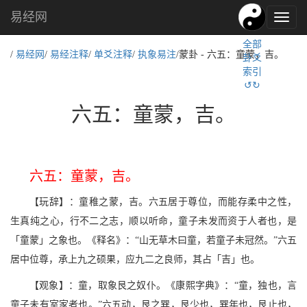
易经网
易
经
全部
文
/
易经网
/
易经注释
/
单爻注释
/
执象易注
/蒙卦 - 六五：童蒙，吉。
卦爻
化,
索引
国
↺↻
学
文
六五：童蒙，吉。
化
六五：童蒙，吉。
【玩辞】：童稚之蒙，吉。六五居于尊位，而能存柔中之性，
生真纯之心，行不二之志，顺以听命，童子未发而资于人者也，是
「童蒙」之象也。《释名》：“山无草木曰童，若童子未冠然。”六五
居中位尊，承上九之硕果，应九二之良师，其占「吉」也。
【观象】：童，取象艮之奴仆。《康熙字典》：“童，独也，言
童子未有室家者也。”六五动，艮之巽，艮少也，巽年也，艮止也，