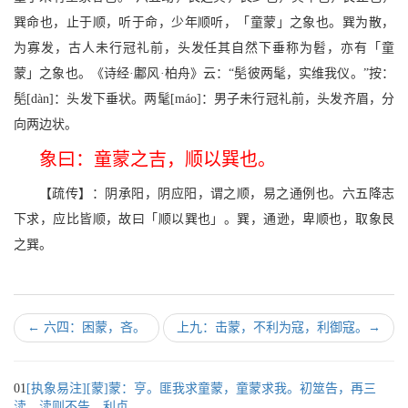
巽命也，止于顺，听于命，少年顺听，「童蒙」之象也。巽为散，
为寡发，古人未行冠礼前，头发任其自然下垂称为髫，亦有「童
蒙」之象也。《诗经·鄘风·柏舟》云：“髧彼两髦，实维我仪。”按：
髧[
dàn]：头发下垂状。两髦[
máo]：男子未行冠礼前，头发齐眉，分
向两边状。
象曰：童蒙之吉，顺以巽也。
【疏传】：阴承阳，阴应阳，谓之顺，易之通例也。六五降志
下求，应比皆顺，故曰「顺以巽也」。巽，通逊，卑顺也，取象艮
之巽。
←
六四：困蒙，吝。
上九：击蒙，不利为寇，利御寇。
→
01
[执象易注][蒙]蒙：亨。匪我求童蒙，童蒙求我。初筮告，再三
渎，渎则不告。利贞。