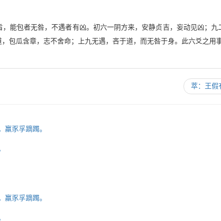
旨，能包者无咎，不遇者有凶。初六一阴方来，安静贞吉，妄动见凶；九
道，包瓜含章，志不舍命；上九无遇，吝于道，而无咎于身。此六爻之用
萃：王假
凶。羸豕孚蹢躅。
。
凶。羸豕孚蹢躅。
。