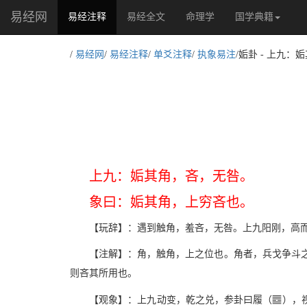
易经网
(current)
易经注释
易经全文
命理学
国学典籍
/
易经网
/
易经注释
/
单爻注释
/
执象易注
/姤卦 - 上九
上九：姤其角，吝，无咎。
象曰：姤其角，上穷吝也。
【玩辞】：遇到触角，羞吝，无咎。上九阳刚，高
【注解】：角，触角，上之位也。角者，兵戈争斗之
则吝其所用也。
p
【观象】：上九动变，乾之兑，参卦曰履（
），