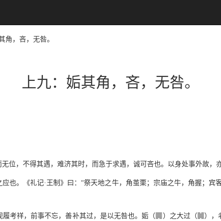
：姤其角，吝，无咎。
上九：姤其角，吝，无咎。
而无位，不得其遇，难济其时，而急于求遇，诚可吝也。以身处事外故，
应也。《礼记·王制》曰：“祭天地之牛，角茧栗；宗庙之牛，角握；宾
n
,
视履考祥，前事不忘，善补其过，是以无咎也。姤（
）之大过（
），