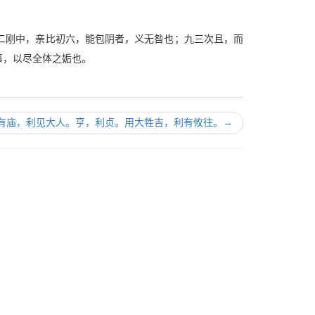
二刚中，亲比初六，能包阴者，义无咎也；九三次且，而
事，以尽全体之姤也。
有庙，利见大人。亨，利贞。用大牲吉，利有攸往。
→