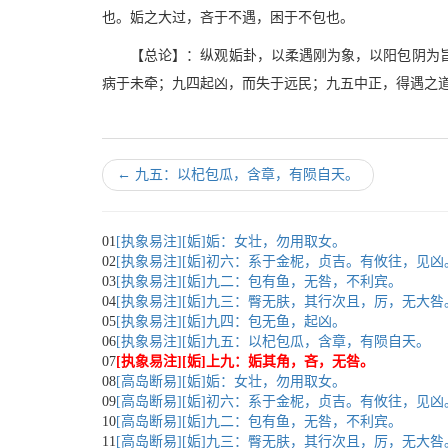
也。姤之大过，吝于不遇，困于不包也。
【总论】：纵观姤卦，以柔遇刚为象，以阳包阴为
病于未牵；九四起凶，而失于远民；九五中正，得遇之
←
九五：以杞包瓜，含章，有陨自天。
01
[执象易注][姤]姤：女壮，勿用取女。
02
[执象易注][姤]初六：系于金柅，贞吉。有攸往，见
03
[执象易注][姤]九二：包有鱼，无咎，不利宾。
04
[执象易注][姤]九三：臀无肤，其行次且，厉，无大咎
05
[执象易注][姤]九四：包无鱼，起凶。
06
[执象易注][姤]九五：以杞包瓜，含章，有陨自天。
07
[执象易注][姤]上九：姤其角，吝，无咎。
08
[高岛断易][姤]姤：女壮，勿用取女。
09
[高岛断易][姤]初六：系于金柅，贞吉。有攸往，见
10
[高岛断易][姤]九二：包有鱼，无咎，不利宾。
11
[高岛断易][姤]九三：臀无肤，其行次且，厉，无大咎