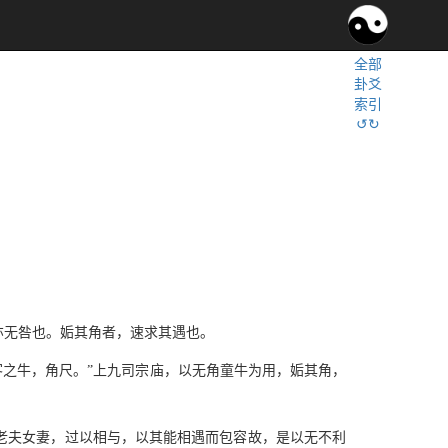
全部
卦爻
索引
↺↻
亦无咎也。姤其角者，速求其遇也。
客之牛，角尺。”上九司宗庙，以无角童牛为用，姤其角，
老夫女妻，过以相与，以其能相遇而包容故，是以无不利