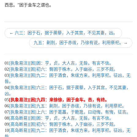
西悲。”困于金车之谓也。
←
六三：困于石，据于蒺藜，入于其宫，不见其妻，凶。
九五：劓刖，困于赤绂，乃徐有说，利用祭祀。
→
01
[执象易注][困]困：亨，贞，大人吉，无咎。有言不信。
02
[执象易注][困]初六：臀困于株木，入于幽谷，三岁不觌。
03
[执象易注][困]九二：困于酒食，朱绂方来，利用享祀。征凶，无
咎。
04
[执象易注][困]六三：困于石，据于蒺藜，入于其宫，不见其妻，
凶。
05
[执象易注][困]九四：来徐徐，困于金车。吝，有终。
06
[执象易注][困]九五：劓刖，困于赤绂，乃徐有说，利用祭祀。
07
[执象易注][困]上六：困于葛藟，于臲卼，曰动悔，有悔，征吉。
08
[高岛断易][困]困：亨，贞，大人吉，无咎。有言不信。
09
[高岛断易][困]初六：臀困于株木，入于幽谷，三岁不觌。
10
[高岛断易][困]九二：困于酒食，朱绂方来，利用享祀。征凶，无
咎。