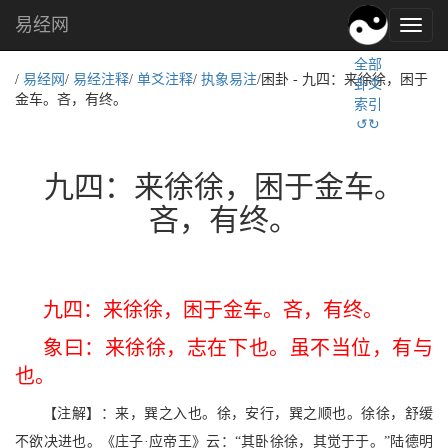
易经网
易
经
全部
文
/
易经网
/
易经注释
/
单爻注释
/
执象易注
/困卦 - 九四：来徐徐，困于
卦爻
化,
金车。吝，有终。
索引
国
↺↻
学
文
化
九四：来徐徐，困于金车。
吝，有终。
九四：来徐徐，困于金车。吝，有终。
象曰：来徐徐，志在下也。虽不当位，有与
也。
【注解】：来，巽之入也。徐，安行，巽之顺也。徐徐，舒缓
不欲决进也。《庄子·应帝王》云：“其卧徐徐，其觉于于。”陆德明