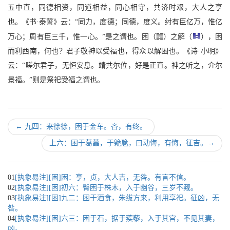
五中直，同德相资，同道相益，同心相守，共济时艰，大人之亨
也。《书·泰誓》云：“同力，度德；同德，度义。纣有臣亿万，惟亿
J
万心；周有臣三千，惟一心。”是之谓也。困（
）之解（
），困
而利西南，何也？君子敬神以受福也，得众以解困也。《诗·小明》
云：“嗟尔君子，无恒安息。靖共尔位，好是正直。神之听之，介尔
景福。”则是祭祀受福之谓也。
←
九四：来徐徐，困于金车。吝，有终。
上六：困于葛藟，于臲卼，曰动悔，有悔，征吉。
→
01
[执象易注][困]困：亨，贞，大人吉，无咎。有言不信。
02
[执象易注][困]初六：臀困于株木，入于幽谷，三岁不觌。
03
[执象易注][困]九二：困于酒食，朱绂方来，利用享祀。征凶，无
咎。
04
[执象易注][困]六三：困于石，据于蒺藜，入于其宫，不见其妻，
凶。