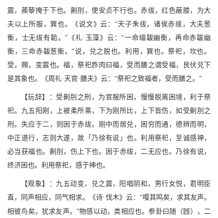
震，蒺藜掩于下也。劓刖，使安贞不行也。赤绂，红色蔽膝，为大
夫以上所服，巽也。《说文》云：“天子朱绂，诸侯赤绂，大夫葱
衡，士无绂有韐。”《礼·玉藻》云：“一命縕韍幽衡，再命赤韍幽
衡，三命赤韍葱衡。”说，兑之脱也。利用，巽也。祭祀，坎也。
受，赐，变震也。福，祭祀胙肉曰福，受而膳之谓受福，艮伏兑下
是其象也。《周礼·天官·膳夫》云：“祭祀之致福者，受而膳之。”
【玩辞】：受劓刖之刑，为官服所困，慢慢脱离困境，利于祭
祀。九五阳刚，上被柔所乘，下为刚所比，上下皆伤，如受劓刖之
刑。失应于二，则困于赤绂。刚中而居兑，困穷而通，德辨而明，
中正道行，志则大遂，故「乃徐有说」也。利用祭祀，至诚感神，
必当获福也。劓刖，伤上下也。困于赤绂，二无应也。乃徐有说，
终济困也。利用祭祀，感于神也。
【观象】：九五动变，兑之震，阳唱阴和，男行女悦，君明臣
直，同声相应，同气相求。《诗·伐木》云：“嘤其鸣矣，求其友声。
g
相彼鸟矣，犹求友声。”物感以动，类相应也。参卦曰随（
），二