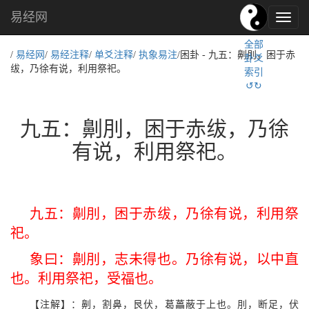
易经网
易
经
全部
文
/
易经网
/
易经注释
/
单爻注释
/
执象易注
/困卦 - 九五：劓刖，困于赤
卦爻
化,
绂，乃徐有说，利用祭祀。
索引
国
↺↻
学
文
化
九五：劓刖，困于赤绂，乃徐
有说，利用祭祀。
九五：劓刖，困于赤绂，乃徐有说，利用祭
祀。
象曰：劓刖，志未得也。乃徐有说，以中直
也。利用祭祀，受福也。
【注解】：劓，割鼻，艮伏，葛藟蔽于上也。刖，断足，伏