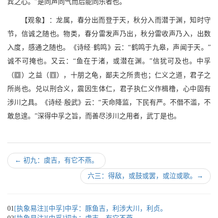
宾之心。”是同声同气而后能同乐者也。
【观象】：龙属，春分出而登于天，秋分入而潜于渊，知时守
节，信诚之随也。物类，春分雷发声乃出，秋分雷收声乃入，出数
入度，感通之随也。《诗经·鹤鸣》云：“鹤鸣于九皋，声闻于天。”
诚不可掩也。又云：“鱼在于渚，或潜在渊。”信犹可及也。中孚
M
S
（
）之益（
），十朋之龟，鄙夫之所贵也；仁义之道，君子之
所尚也。兑以刑合义，震因生体仁，君子执仁义作楫橹，心中固有
涉川之具。《诗经·殷武》云：“天命降监，下民有严。不僭不滥，不
敢怠遑。”深得中孚之旨，而善尽涉川之用者，武丁是也。
←
初九：虞吉，有它不燕。
六三：得敌，或鼓或罢，或泣或歌。
→
01
[执象易注][中孚]中孚：豚鱼吉，利涉大川，利贞。