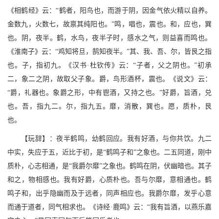
《相鹤经》云：“鹤者，阳鸟也，而游于阴，因金气依火精以自养。
金数九，火数七，故禀其纯阳也。”鸣，唱也，震也。和，应也，巽
也。阴，夜半。鹤，水鸟，夜半子时，感水之气，则益喜而鸣也。
《淮南子》云：“鸡知将旦，鹄知夜半。”其、我、吾、尔，皆艮之指
也。子，指初九。《汉书·杜钦传》云：“子者，父之阴也。”初承
二，象二之阴，故取父子象。爵，鸟形酒杯，震也。《说文》云：
“爵，礼器也。象爵之形，中有鬯酒，又持之也。”好爵，旨酒，兑
也。吾，指九二。尔，指九五。靡，消散，巽也。愿，质朴，艮
也。
【玩辞】：夜半鹤鸣，幼鹤回应。我有好酒，与你共饮。九二
中实，失应于五，近比于初，是“鹤鸣子和”之象也。二五同道，刚中
质朴，心志相通，是“我爵尔靡”之象也。鹤鸣在阴，伏幽暗也。其子
和之，物相感也。我有好爵，心质朴也。吾与尔靡，意相通也。鹤
鸣子和，出乎隐幽而及于远者，同声相应也。我爵尔靡，发乎心意
而通于道者，同气相求也。《诗经·鹿鸣》云：“我有旨酒，以燕乐嘉