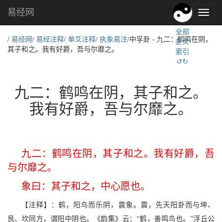
易经网
易
经
全部
文
/
易经网
/
易经注释
/
单爻注释
/
执象易注
/中孚卦 - 九二：鹤鸣在阴，
卦爻
化,
其子和之。我有好爵，吾与尔靡之。
索引
国
↺↻
学
文
化
九二：鹤鸣在阴，其子和之。
我有好爵，吾与尔靡之。
九二：鹤鸣在阴，其子和之。我有好爵，吾
与尔靡之。
象曰：其子和之，中心愿也。
【注释】：鹤，阳鸟而乐阴，震象。震，先天阳卦而与坤、
艮、坎同方，谓阳中阴也。《韵集》云：“鹤，善鸣鸟也。”浮丘公