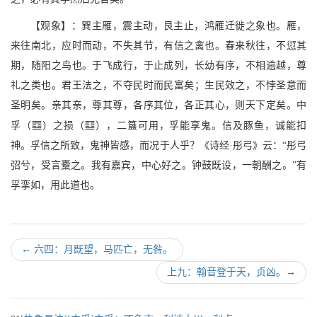
【观象】：巽主雁，震主动，艮主止，鸿雁迁徙之象也。雁，
来往南北，应时而动，不失其节，有信之禽也。春来秋往，不愆其
期，随阳之鸟也。于飞成行，于止成列，长幼有序，不相逾越，尊
礼之类也。君王法之，不夺民时而民富矣；生民效之，不悖圣意而
圣明矣。亲其亲，尊其尊，各序其位，各正其心，则天下定矣。中
M
A
孚（
）之损（
），二簋可用，孚能享鬼。信及豚鱼，诚能扣
神。孚信之所致，鬼神皆感，而况于人乎？《诗经·彤弓》云：“彤弓
弨兮，受言櫜之。我有嘉宾，中心好之。钟鼓既设，一朝酬之。”有
孚挛如，用此道也。
←
六四：月既望，马匹亡，无咎。
上九：翰音登于天，贞凶。
→