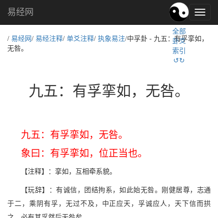
易经网
易
经
全部
文
/
易经网
/
易经注释
/
单爻注释
/
执象易注
/中孚卦 - 九五：有孚挛如，
卦爻
化,
无咎。
索引
国
↺↻
学
文
化
九五：有孚挛如，无咎。
九五：有孚挛如，无咎。
象曰：有孚挛如，位正当也。
【注释】：挛如，互相牵系貌。
【玩辞】：有诚信，团结拘系，如此始无咎。刚健居尊，志通
于二，乘阴有孚，无过不及，中正应天，孚诚应人，天下信而拱
之，必有其孚然后无咎矣。