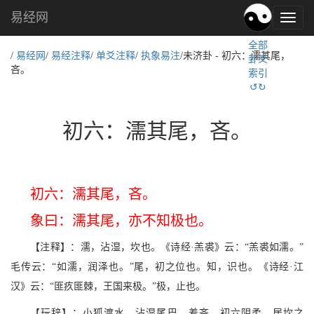
易经网
易
经
全部
文
/
易经网
/
易经注释
/
单爻注释
/
执象易注
/未济卦 - 初六：濡其尾，
卦爻
化,
吝。
索引
国
↺↻
学
文
化
初六：濡其尾，吝。
初六：濡其尾，吝。
象曰：濡其尾，亦不知极也。
【注释】：濡，沾湿，坎也。《诗经·羔裘》云：“羔裘如濡。”
毛传云：“如濡，润泽也。”尾，初之位也。知，识也。《诗经·江
汉》云：“匪疚匪棘，王国来极。”极，止也。
【玩辞】：小狐渡水，沾湿尾巴，羞吝。初六阴柔，居坎之