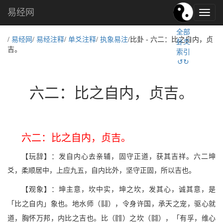
易经网
易
经
全部
文
/
易经网
/
易经注释
/
单爻注释
/
执象易注
/比卦 - 六二：比之自内，贞
卦爻
化,
吉。
索引
国
↺↻
学
文
化
六二：比之自内，贞吉。
六二：比之自内，贞吉。
【玩辞】：发自内心去亲辅，固守正道，获其吉祥。六二坤
爻，柔顺居中，上应九五，自内比外，坚守正固，所以吉也。
【观象】：坤主意，坎中实，坤之坎，发其心，诚其意，是
u
「比之自内」象也。地水师（
），令身许国，承天之宠，驱心就
i
Q
道，胸怀万邦，内比之吉也。比（
）之坎（
），「有孚，维心