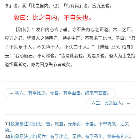
亨」者，犹「比之自内」也；「行有尚」者，应九五也。
象曰：比之自内，不自失也。
【疏传】：发自内心去亲辅，亦不失内心之正道。六二之臣，
应五之君，犹贤人之待明君，持身中正，不苟求于比也。子曰：“君
子不失足于人，不失色于人，不失口于人。” 《诗经·邶风·柏舟》
云：“我心匪石，不可移也。”皆谓此者也。观是爻也，圣人为士之抱
道怀真者劝，亦为困身失节者戒矣。
←
初六：有孚比之，无咎。有孚盈缶，终来有它吉。
六三：比之匪人。
→
01
[执象易注][比]比：吉，原筮，元永贞，无咎。不宁方来，后夫
凶。
02
[执象易注][比]初六：有孚比之，无咎。有孚盈缶，终来有它吉。