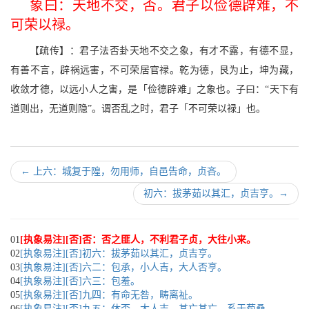
象曰：天地不交，否。君子以俭德辟难，不
可荣以禄。
【疏传】：君子法否卦天地不交之象，有才不露，有德不显，
有善不言，辟祸远害，不可荣居官禄。乾为德，艮为止，坤为藏，
收敛才德，以远小人之害，是「俭德辟难」之象也。子曰：“天下有
道则出，无道则隐”。谓否乱之时，君子「不可荣以禄」也。
←
上六：城复于隍，勿用师，自邑告命，贞吝。
初六：拔茅茹以其汇，贞吉亨。
→
01
[执象易注][否]否：否之匪人，不利君子贞，大往小来。
02
[执象易注][否]初六：拔茅茹以其汇，贞吉亨。
03
[执象易注][否]六二：包承，小人吉，大人否亨。
04
[执象易注][否]六三：包羞。
05
[执象易注][否]九四：有命无咎，畴离祉。
06
[执象易注][否]九五：休否，大人吉。其亡其亡，系于苞桑。