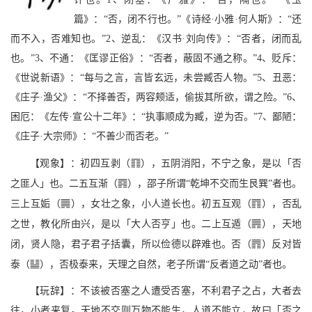
篇》：“否，闭不行也。”《诗经·小雅·何人斯》：“还
而不入，否难知也。”2、逆乱：《汉书·刘向传》：“否者，闭而乱
也。”3、不通：《匡谬正俗》：“否者，蔽固不通之称。”4、贬斥：
《世说新语》：“每与之言，言皆玄远，未尝臧否人物。”5、丑恶：
《庄子·渔父》：“不择善否，两容颊适，偷拔其所欲，谓之险。”6、
困厄：《左传·宣公十二年》：“执事顺成为臧，逆为否。”7、鄙陋：
《庄子·大宗师》：“不善少而否老。”
c
【观象】：初四互剥（
），五阴消阳，不宁之象，是以「否
U
之匪人」也。二五互渐（
），邵子所谓“乾坤不交而生艮巽”者也。
n
;
三上互姤（
），女壮之象，小人道长也。初五互观（
），否乱
G
之世，教化所由兴，是以「大人否亨」也。二上互遁（
），天地
]
闭，贤人隐，君子君子括囊，所以俭德以辟难也。否（
）反对皆
[
泰（
），否极泰来，天理之自然，老子所谓“反者道之动”者也。
【玩辞】：不该被否塞之人遭受否塞，不利君子之占，大者去
往，小者来复。天地不交则万物不能生，人道不能立，故曰「否之