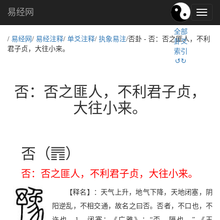
易经网
易
经
全部
文
/
易经网
/
易经注释
/
单爻注释
/
执象易注
/否卦 - 否：否之匪人，不利
卦爻
化,
君子贞，大往小来。
索引
国
↺↻
学
文
化
否：否之匪人，不利君子贞，
大往小来。
]
否（
）
否：否之匪人，不利君子贞，大往小来。
【释名】：天气上升，地气下降，天地闭塞，阴
阳逆乱，不相交通，故名之曰否。否者，不口也，不
许也。1、闭塞：《广雅》：“否，隔也。” 《玉