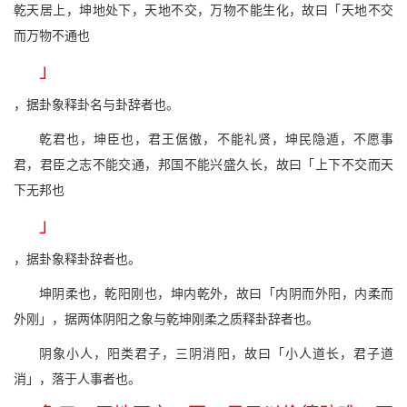
乾天居上，坤地处下，天地不交，万物不能生化，故曰「天地不交
而万物不通也
」
，据卦象释卦名与卦辞者也。
乾君也，坤臣也，君王倨傲，不能礼贤，坤民隐遁，不愿事
君，君臣之志不能交通，邦国不能兴盛久长，故曰「上下不交而天
下无邦也
」
，据卦象释卦辞者也。
坤阴柔也，乾阳刚也，坤内乾外，故曰「内阴而外阳，内柔而
外刚」，据两体阴阳之象与乾坤刚柔之质释卦辞者也。
阴象小人，阳类君子，三阴消阳，故曰「小人道长，君子道
消」，落于人事者也。