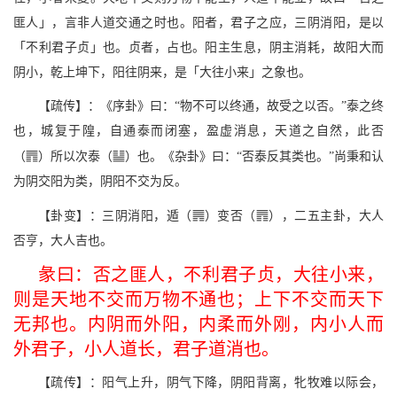
匪人」，言非人道交通之时也。阳者，君子之应，三阴消阳，是以
「不利君子贞」也。贞者，占也。阳主生息，阴主消耗，故阳大而
阴小，乾上坤下，阳往阴来，是「大往小来」之象也。
【疏传】：《序卦》曰：“物不可以终通，故受之以否。”泰之终
也，城复于隍，自通泰而闭塞，盈虚消息，天道之自然，此否
]
[
（
）所以次泰（
）也。《杂卦》曰：“否泰反其类也。”尚秉和认
为阴交阳为类，阴阳不交为反。
G
]
【卦变】：三阴消阳，遁（
）变否（
），二五主卦，大人
否亨，大人吉也。
彖曰：否之匪人，不利君子贞，大往小来，
则是天地不交而万物不通也；上下不交而天下
无邦也。内阴而外阳，内柔而外刚，内小人而
外君子，小人道长，君子道消也。
【疏传】：阳气上升，阴气下降，阴阳背离，牝牧难以际会，