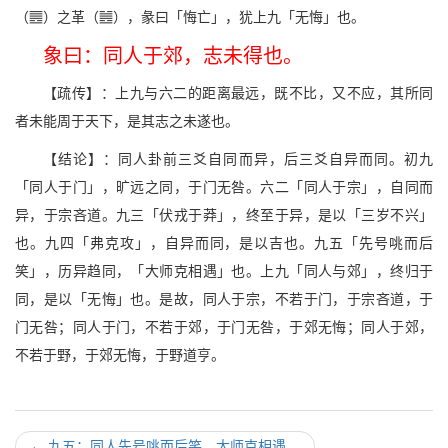
a
E
（
）之革（
），彖曰「悔亡」，犹上九「无悔」也。
象曰：同人于郊，志未得也。
【疏传】：上九与六二的距离最远，既不比，又不应，其所同
者未能周于天下，是其志之未遂也。
【结论】：同人卦前三爻自同而异，后三爻自异而同。初九
「同人于门」，旷远之同，于门无咎。六二「同人于宗」，自同而
异，于宗吝道。九三「伏戎于莽」，终至于异，是以「三岁不兴」
也。九四「弗克攻」，自异而同，是以吉也。九五「先号咷而后
笑」，历异趋同，「大师克相遇」也。上九「同人与郊」，终归于
同，是以「无悔」也。是故，同人于宗，不若于门，于宗吝道，于
门无咎；同人于门，不若于郊，于门无咎，于郊无悔；同人于郊，
不若于野，于郊无悔，于野道亨。
←
九五：同人先号咷而后笑，大师克相遇。