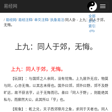
易经网
易
经
全部
文
/
易经网
/
易经注释
/
单爻注释
/
执象易注
/同人卦 - 上九：同人于郊，
卦爻
化,
无悔。
索引
国
↺↻
学
文
化
上九：同人于郊，无悔。
上九：同人于郊，无悔。
【玩辞】：与国郊之人亲同，没有忧悔。上九居外无应，物莫
与同，心亦无悔，以其志未得也。国外曰郊，郊外曰野，郊不及野
旷远，故不获吉亨，止于无悔而已。彖曰「同人于野」，则能绝其
私与，而廓然大公，此其所以「亨」也。
【观象】：乾之兑，天子西郊祭月之象，求同于天者也。同人