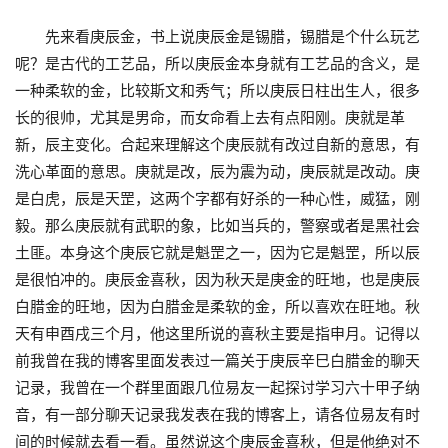
先来看庚辰金，书上说庚辰金是锡腊，锡腊是个什么玩艺
呢？是古代的工艺品，所以庚辰金本身就有工艺品的含义，是
一种柔软的金，比较斯文和秀气；所以庚辰日柱出生人，很多
长的很帅，尤其是男命，而女命看上去有点阳刚。庚就是革
新，辰主变化。合起来理解这个庚辰就有改过自新的意思，有
洗心革面的意思。庚就是改，辰为震为动，庚辰就是改动。庚
是白虎，辰是天罡，这两个字都有好杀的一种心性，威猛，刚
毅。那么庚辰就有武职的象，比如当兵的，警察或者是黑社会
土匪。本身这个庚辰它就是魁罡之一，因为它是魁罡，所以辰
是很怕冲的。庚辰金喜秋，因为秋天是庚金的旺地，也是庚辰
白腊金的旺地，因为白腊金是柔软的金，所以喜欢在旺地。秋
天有申酉戌三个月，他这里所说的喜秋主要是指申月。记得以
前我曾在我的博客里面发表过一篇关于庚辰辛巳白腊金的聊天
记录，我曾在一个群里面跟几位易友一起探讨学习六十甲子纳
音，有一部分聊天记录我发表在我的博客上，请各位易友有时
间的时候就去看一看。虽然说这个庚辰金喜秋，但是他绝对不