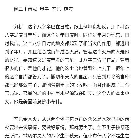
例二十丙戌 甲午 辛巳 庚寅
分析：这个八字辛巳在日柱，跟上例坤造相反，那个坤造
八字是庚日辛时，而这个是辛日庚时。同样是年月为他宫，日
时我宫。这个八字日时的地支都起到了相当大的作用，都透出
到了年月，并且组合成寅午戌合火局，管着这个火局的人是他
的财星。要知道火是庚辛金的官星，此八字三合了官局，管着
很多的官，是他的才能。他的这个官也管到年上去了，把年上
的这个官库都管到了。撒切尔夫人的官星，只管到月令的官库
都已经那么牛了，那他管到年上的官库呢，而且还组成了三合
官局呢，官星的局的中神甲木根源就在时支，这个人的本事更
大，他是美国前总统小布什。
辛巳金喜火，从这两个例子它真正的含义是喜欢巳中的丙
火要出去做事情，要做好事情，那就厉害了。生不生于秋都还
无所谓。撒切尔夫人的八字生于秋天，但小布什八字不是生在