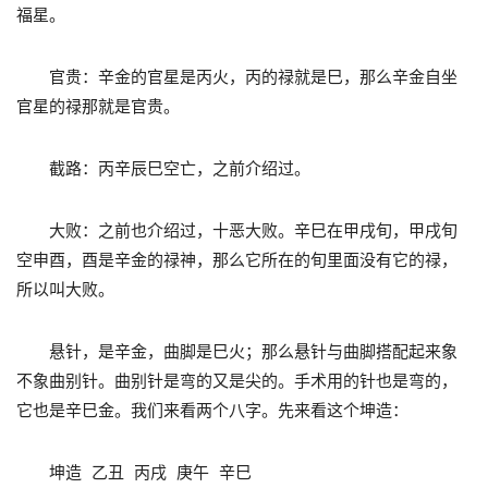
福星。
官贵：辛金的官星是丙火，丙的禄就是巳，那么辛金自坐
官星的禄那就是官贵。
截路：丙辛辰巳空亡，之前介绍过。
大败：之前也介绍过，十恶大败。辛巳在甲戌旬，甲戌旬
空申酉，酉是辛金的禄神，那么它所在的旬里面没有它的禄，
所以叫大败。
悬针，是辛金，曲脚是巳火；那么悬针与曲脚搭配起来象
不象曲别针。曲别针是弯的又是尖的。手术用的针也是弯的，
它也是辛巳金。我们来看两个八字。先来看这个坤造：
坤造 乙丑 丙戌 庚午 辛巳