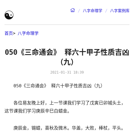
☯
八字命理学
八字案例库
首页
>
八字命理学
050《三命通会》 释六十甲子性质吉凶
（九）
2021-01-31 18:39
050《三命通会》 释六十甲子性质吉凶（九）
各位易友晚上好，上一节课我们学习了戊寅已卯城头土，
这节课我们学习庚辰辛巳白蜡金。
庚辰金，锡蜡，喜秋及微木。华盖，大败，棒杖，平头。