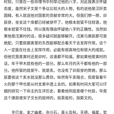
时刻，只是在一些命理书中列举过他的八字，对此我表示怀疑
态度，虽然宋子文是个争议比较大的人物，有的说他是汉奸卖
国贼，有人就说他对国家的贡献非常的大。但我们想一想，卯
辰穿，坐支这个库都已经被穿坏了，他根本就管不住财源，他
根本就管不住钱。所以我有理由怀疑他八字的正确性。当然如
果他是戊寅时的话，很多疑问就能够解开。戊寅与庚辰那可是
绝配，只要辰跟寅里的东西能够配合着天干去发挥作用，这个
人一定能在社会上发挥作用，必能有很高地位和很大的成就。
但他究竟是寅时还是卯时，这谁都不知道。那如果他是寅时的
话，年干甲木就有他的一部分。那么年月的天干都有他的一部
分。他所管的就是午、就是亥。也没有了卯辰穿的弊病，那么
辰要收这个亥水就没那么费劲，纵然有午亥暗合，但是管着午
火的那个甲也是从时支寅中透上去的。如果有时间大家可以仔
细的研究一下命主的生评历史，看看他到底是哪个时辰，毕竟
这个庚辰使宋子文长的挺帅的，挺英俊的，挺斯文的。
辛巳金，金之幽者，杂沙石，喜火及秋。天德，福星，官