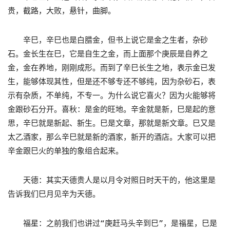
贵，截路，大败，悬针，曲脚。
辛巳，辛巳也是白腊金，但书上说它是金之生者，杂砂
石。金长生在巳，它是自生之金，而上面那个庚辰是自养之
金，金在养地，刚刚成形。而到了辛巳长生之地，表示金已发
生，能够体现其性，但是还不够专还不够纯，因为杂砂石，表
示有杂质，不单纯，不专一。为什么说它喜火？因为火能够将
金跟砂石分开。喜秋：是金的旺地。辛金就是新，巳是起的意
思，辛巳就是新起、新生。巳是文章，那就是新文章。巳又是
太乙酒家，那么辛巳就是新的酒家，新开的酒店。大家可以把
辛金跟巳火的单独的象组合起来。
天德：其实天德贵人是以月令对照日时天干的，他这里是
告诉我们巳月见辛为天德。
福星：之前我们也讲过“庚赶马头辛到巳”，是福星，巳是