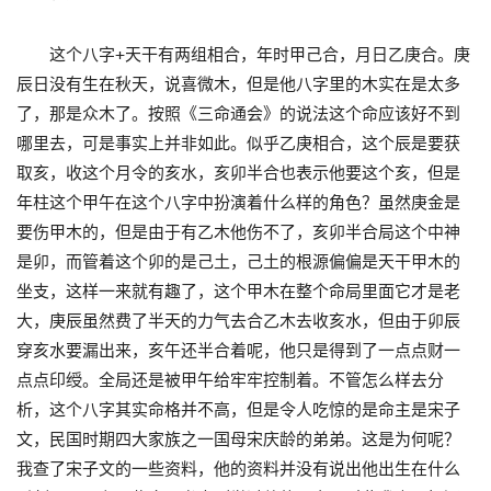
这个八字+天干有两组相合，年时甲己合，月日乙庚合。庚
辰日没有生在秋天，说喜微木，但是他八字里的木实在是太多
了，那是众木了。按照《三命通会》的说法这个命应该好不到
哪里去，可是事实上并非如此。似乎乙庚相合，这个辰是要获
取亥，收这个月令的亥水，亥卯半合也表示他要这个亥，但是
年柱这个甲午在这个八字中扮演着什么样的角色？虽然庚金是
要伤甲木的，但是由于有乙木他伤不了，亥卯半合局这个中神
是卯，而管着这个卯的是己土，己土的根源偏偏是天干甲木的
坐支，这样一来就有趣了，这个甲木在整个命局里面它才是老
大，庚辰虽然费了半天的力气去合乙木去收亥水，但由于卯辰
穿亥水要漏出来，亥午还半合着呢，他只是得到了一点点财一
点点印绶。全局还是被甲午给牢牢控制着。不管怎么样去分
析，这个八字其实命格并不高，但是令人吃惊的是命主是宋子
文，民国时期四大家族之一国母宋庆龄的弟弟。这是为何呢？
我查了宋子文的一些资料，他的资料并没有说出他出生在什么