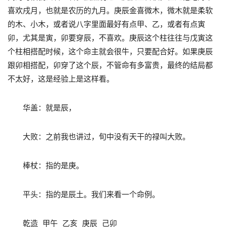
喜欢戌月，也就是农历的九月。庚辰金喜微木，微木就是柔软
的木、小木，或者说八字里面最好有点甲、乙，或者有点寅
卯，尤其是寅，卯要穿辰，不喜欢。庚辰这个柱往往与戊寅这
个柱相搭配时候，这个命主就会很牛，只要配合好。如果庚辰
跟卯相搭配，卯穿了这个辰，不管命有多富贵，最终的结局都
不太好，这是经验上是这样看。
华盖：就是辰，
大败：之前我也讲过，旬中没有天干的禄叫大败。
棒杖：指的是庚。
平头：指的是辰土。我们来看一个命例。
乾造 甲午 乙亥 庚辰 己卯