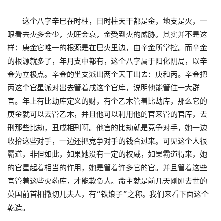
这个八字辛巳在时柱，日时柱天干都是金，地支是火，一
眼看去火多金少，火旺金衰，金受到火的威胁。其实并不是这
样：庚金它唯一的根源是在巳火里边，由辛金所掌控。而辛金
的根源就多了，年月支中都有，这个八字属于阳化阴局，以辛
金为立极点。辛金的坐支派出两个天干出去：庚和丙。辛金把
丙这个官星派对出去管着戌这个官库，说明他能管住一大群
官。年上有比劫库定义的财，有个乙木管着比劫库，那么它的
庚金就可以去管乙木，并且他可以利用他的官来管的官库，去
刑那些比劫，丑戌相刑啊。他宫的比劫就是竞争对手，她一边
收拾这些对手，一边还把竞争对手的钱合过来。可见这个人很
霸道，非但如此，如果她没有一定的权威，如果霸道得来，她
的官星起着相当的作用，她是管着许多官的官。并且管着这些
官管着这些火药库，才能欺负人。命主就是前几天刚刚去世的
英国前首相撒切儿夫人，有“铁娘子”之称。我们来看下面这个
乾造。