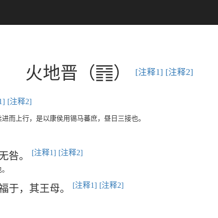
T
火地晋（
）
[注释1]
[注释2]
]
[注释2]
柔进而上行，是以康侯用锡马蕃庶，昼日三接也。
[注释1]
[注释2]
裕无咎。
也。
[注释1]
[注释2]
介福于，其王母。