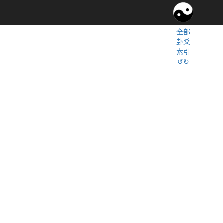
全部
卦爻
索引
↺↻