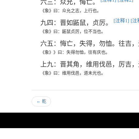
六三：众允，悔亡。
《象》曰：众允之志，上行也。
[注释1]
[注
九四：晋如鼫鼠，贞厉。
《象》曰：鼫鼠贞厉，位不当也。
六五：悔亡，失得，勿恤。往吉
《象》》曰：失得勿恤，往有庆也。
上九：晋其角，维用伐邑，厉吉
《象》曰：维用伐邑，道未光也。
←
乾