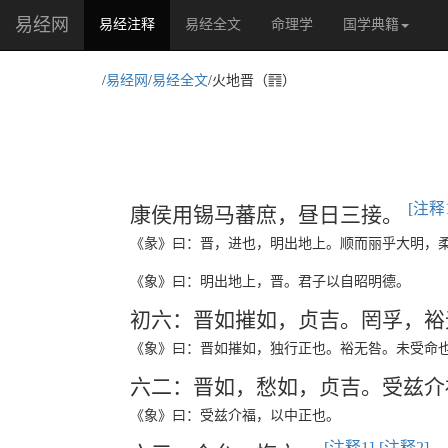
易经网
(current)
易经注释
易经全文
命理学
国学典籍
T
/
易经网
/
易经全文
/火地晋（
）
[注释1
康侯用锡马蕃庶，昼日三接。
《彖》曰：晋，进也，明出地上。顺而丽乎大明，
《象》曰：明出地上，晋。君子以自昭明德。
初六：晋如摧如，贞吉。罔孚，
《象》曰：晋如摧如，独行正也。裕无咎。未受命
六二：晋如，愁如，贞吉。受兹
《象》曰：受兹介福，以中正也。
[注释1]
[注释2]