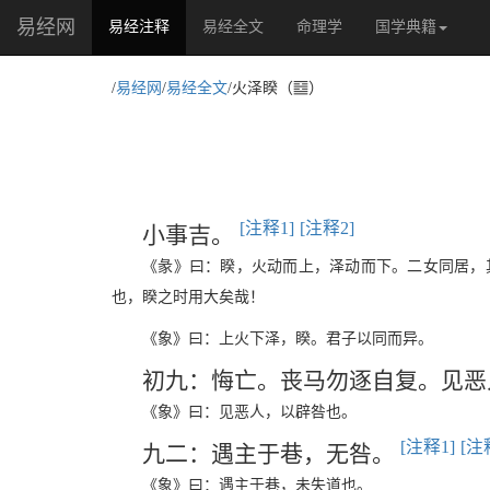
易经网
(current)
易经注释
易经全文
命理学
国学典籍
P
/
易经网
/
易经全文
/火泽睽（
）
[注释1]
[注释2]
小事吉。
《彖》曰：睽，火动而上，泽动而下。二女同居，
也，睽之时用大矣哉！
《象》曰：上火下泽，睽。君子以同而异。
初九：悔亡。丧马勿逐自复。见
《象》曰：见恶人，以辟咎也。
[注释1]
[注
九二：遇主于巷，无咎。
《象》曰：遇主于巷，未失道也。