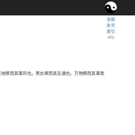
全部
卦爻
索引
↺↻
天地睽而其事同也。男女睽而其志通也。万物睽而其事类