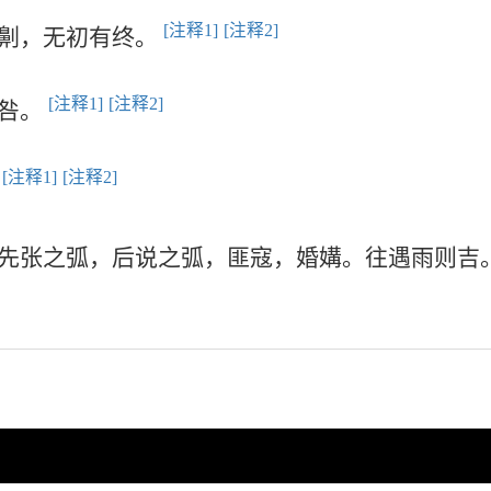
[注释1]
[注释2]
且劓，无初有终。
。
[注释1]
[注释2]
无咎。
[注释1]
[注释2]
。
先张之弧，后说之弧，匪寇，婚媾。往遇雨则吉