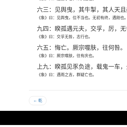
六三：见舆曳，其牛掣，其人天
《象》曰：见舆曳，位不当也。无初有终，遇刚也
九四：睽孤遇元夫，交孚，厉，
《象》曰：交孚无咎，志行也。
六五：悔亡。厥宗噬肤，往何咎
《象》曰：厥宗噬肤，往有庆也。
上九：睽孤见豕负途，载鬼一车，
《象》曰：遇雨之吉，群疑亡也。
←
乾