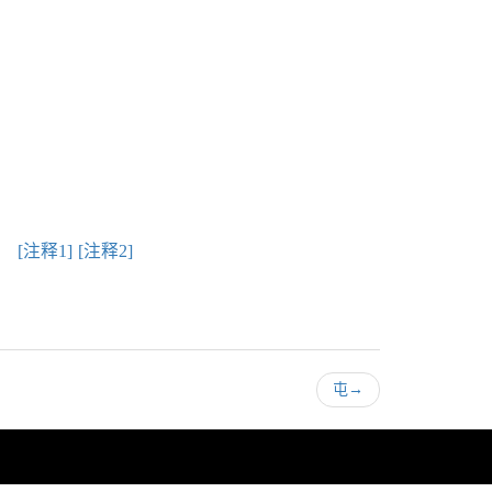
[注释1]
[注释2]
。
屯
→