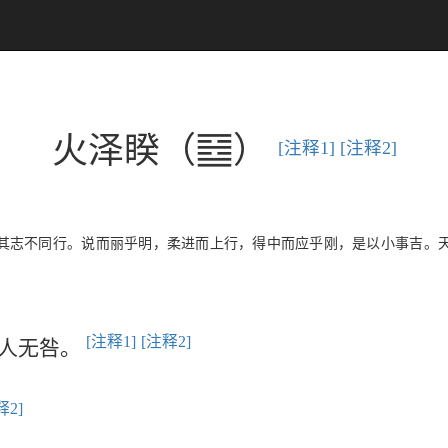
P
火泽睽（
）
[注释1]
[注释2]
其志不同行。说而丽乎明，柔进而上行，得中而应乎刚，是以小事吉。
[注释1]
[注释2]
恶人无咎。
释2]