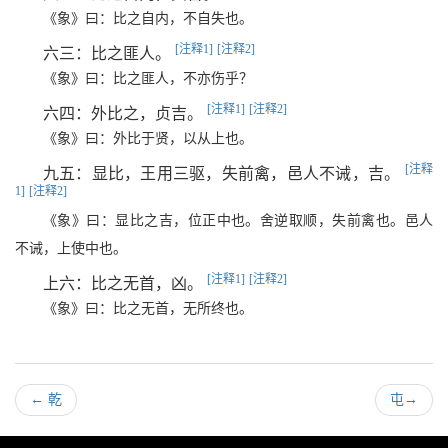
《象》曰：比之自内，不自失也。
[注释1]
[注释2]
六三：比之匪人。
《象》曰：比之匪人，不亦伤乎？
[注释1]
[注释2]
六四：外比之，贞吉。
《象》曰：外比于贤，以从上也。
[注释
九五：显比，王用三驱，失前禽，邑人不诫，吉。
1]
[注释2]
《象》曰：显比之吉，位正中也。舍逆取顺，失前禽也。邑人
不诫，上使中也。
[注释1]
[注释2]
上六：比之无首，凶。
《象》曰：比之无首，无所终也。
←
乾
屯
→