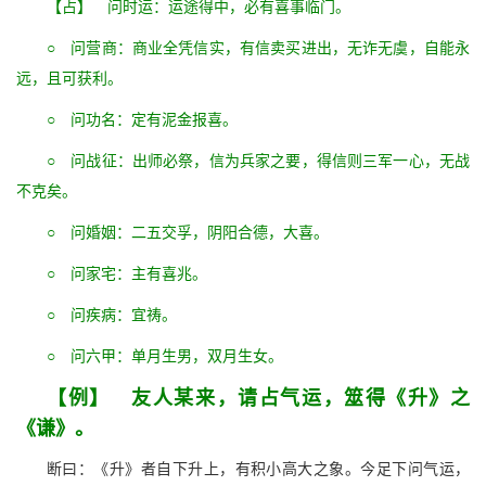
【占】 问时运：运途得中，必有喜事临门。
○ 问营商：商业全凭信实，有信卖买进出，无诈无虞，自能永
远，且可获利。
○ 问功名：定有泥金报喜。
○ 问战征：出师必祭，信为兵家之要，得信则三军一心，无战
不克矣。
○ 问婚姻：二五交孚，阴阳合德，大喜。
○ 问家宅：主有喜兆。
○ 问疾病：宜祷。
○ 问六甲：单月生男，双月生女。
【例】 友人某来，请占气运，筮得《升》之
《谦》。
断曰：《升》者自下升上，有积小高大之象。今足下问气运，