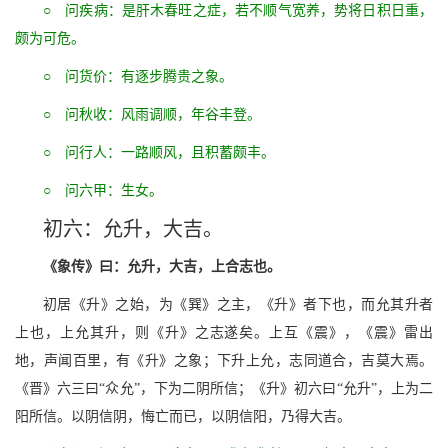
○ 问疾病：是肝木春旺之症，若不顺气宽养，势将日积日重，
颇为可危。
○ 问货价：有逐步腾贵之象。
○ 问秋收：风雨调顺，年谷丰登。
○ 问行人：一路顺风，且积蓄颇丰。
○ 问六甲：生女。
初六：允升，大吉。
《象传》曰：允升，大吉，上合志也。
初居《升》之始，为《巽》之主，《升》者下也，而允其升者
上也，上允其升，则《升》之志遂矣。上互《震》，《震》雷出
地，声闻百里，有《升》之象；下升上允，志同道合，吉莫大焉。
《晋》六三曰“众允”，下为二阴所信；《升》初六曰“允升”，上为二
阳所信。以阴信阴，悔亡而已，以阴信阳，乃得大吉。