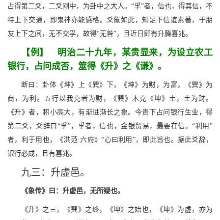
占得第二爻，二爻刚中，为卦中之大人。“孚”者，信也，得其信，不
特上下交通，即鬼神亦能感格。爻象如此，知足下信谊素著，于朋
友上下之间，无不交孚，故得“无咎”，且近日即有升腾喜兆。
【例】 明治二十九年，某贵显来，为设立农工
银行，占问成否，筮得《升》之《谦》。
断曰：卦体《坤》上《巽》下，《坤》为财，为富，《巽》为
商，为利。五行以我克者为财，《巽》木克《坤》土，土为财。
《升》者，积小高大，有渐进渐长之象。今贵下占问银行生业，得
第二爻，爻辞曰“孚”，孚者，信也，金银贸易，最要在信。“利用”
者，利于用也，《洪范·六府》“心曰利用”，即此旨也。据此爻辞，
银行必成，且有喜兆。
九三：升虚邑。
《象传》曰：升虚邑，无所疑也。
《升》之三，《巽》之终，《坤》之始也，《坤》为虚，亦为