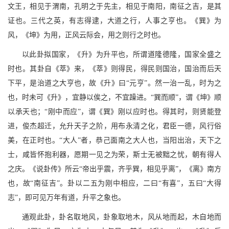
文王，相见于渭南，孔明之于先主，相见于南阳，南征之吉，是其
证也。三代之英，有志得逮，大道之行，人事之亨也。《巽》为
风，《坤》为用，正风云际会，用之则行之时也。
以此卦拟国家，《升》为升平也，所谓道隆德隆，国家全盛之
时也。其卦自《萃》来，《萃》则得民，得民则国治，国治而后天
下平，是治道之大亨也，故《升》曰“元亨”。然一治一乱，时为之
也，时未可《升》，宜静以俟之，不宜躁进。“巽而顺”，谓《坤》顺
以承天也；“刚中而应”，谓《巽》刚以应时也。得其时，则贤能登
进，俊杰超迁，允升天子之阶，用布永清之化，君臣一德，风行俗
美，在正时也。“大人”者，恭己面南之大人也，当阳出治，天下之
士，咸皆怀抱利器，愿期一见之为荣，斯士无被黜之忧，朝有得人
之庆。《说卦传》所云“帝出乎震，齐乎巽，相见乎离”，《离》南方
也，故“南征吉”。卦以二五为刚中相应，二曰“有喜”，五曰“大得
志”，即可见万年有道，升平之象也。
通观此卦，卦名取地风，卦象取地木，风从地而起，木自地而