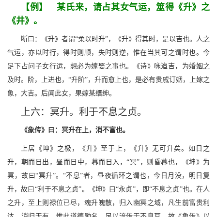
【例】 某氏来，请占其女气运，筮得《升》之
《井》。
断曰：《升》者谓“柔以时升”，《升》得其时，是以吉也。人之
气运，亦以时行，得时则顺，失时则逆，惟在当其可之谓时也。今
足下占问子女行运，想必为嫁娶之事也。《诗》咏迨吉，为婚姻之
及时。阶，上进也，“升阶”，升而愈上也，是必有贵戚订姻，上嫁之
象，大吉。后闻此女，果嫁某缙绅。
上六：冥升。利于不息之贞。
《象传》曰：冥升在上，消不富也。
上居《坤》之极，《升》至于上，《升》无可升矣。如日之
升，朝而日出，昼而日中，暮而日入，“冥”，则昏暮也，《坤》为
冥，故曰“冥升”。“不息”者，昼夜循环之谓也，今日月没，明日复
升，故曰“利于不息之贞”。《坤》曰“永贞”，即“不息之贞”也。在人
之升，至上则禄位已尽，魂升魄散，归入幽冥之域，凡生前富贵利
达，消归无有，惟此道德勋名，足以流传于不息耳，故《象传》以