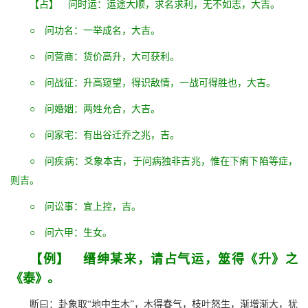
【占】 问时运：运途大顺，求名求利，无不如志，大吉。
○ 问功名：一举成名，大吉。
○ 问营商：货价高升，大可获利。
○ 问战征：升高窥望，得识敌情，一战可得胜也，大吉。
○ 问婚姻：两姓允合，大吉。
○ 问家宅：有出谷迁乔之兆，吉。
○ 问疾病：爻象本吉，于问病独非吉兆，惟在下痢下陷等症，
则吉。
○ 问讼事：宜上控，吉。
○ 问六甲：生女。
【例】 缙绅某来，请占气运，筮得《升》之
《泰》。
断曰：卦象取“地中生木”，木得春气，枝叶怒生，渐增渐大，犹