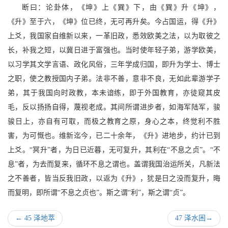
断曰：论卦体，《坤》上《巽》下，由《巽》升《坤》，
《升》至于六，《坤》位已终，无可再升矣。今占国运，得《升》
上爻，我国家自维新以来，一革旧政，悉效欧美之法，以为取彼之
长，补我之短，以冀日进于富强也。当时使年轻子弟，游学欧美，
以习学其文学言语、政化风俗，三年学成归国，即升为学士、博士
之职，使之教授国内子弟。法非不善，意非不良，无如此辈游学子
弟，其于我国向时政教，本未谙练，即于外国教育，亦徒窥其皮
毛，反以扬扬自得，蔑视老成。其间所谓进步者，如海军陆军，骏
骏日上，亦自有可取，而极之教育之原，身心之本，终觉利不胜
害，为可慨也。维新迄今，已二十余年，《升》进地步，约计已到
上爻。“冥升”者，为日已近暮，无可复升，其利在“不息之贞”。“不
息”者，为去而复来，循环不息之谓也。盖谓我国治运所关，凡新法
之不善者，皆当反我旧政，以返为《升》，犹是日之没而复升，晦
而复明，即所谓“不息之贞也”。斯之谓“利”，斯之谓“贞”。
←
45 泽地萃
47 泽水困
→