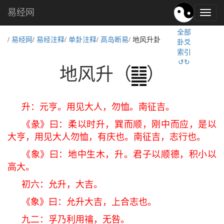
易经网
易
经
全部
文
/
易经网
/
易经注释
/
单卦注释
/
高岛断易
/ 地风升卦
卦爻
化,
索引
国
↺↻
学
地风升（
）
文
化
升：元亨。用见大人，勿恤。南征吉。
《彖》曰：柔以时升，巽而顺，刚中而应，是以
大亨，用见大人勿恤，有庆也。南征吉，志行也。
《象》曰：地中生木，升。君子以顺德，积小以
高大。
初六：允升，大吉。
《象》曰：允升大吉，上合志也。
九二：孚乃利用禴，无咎。