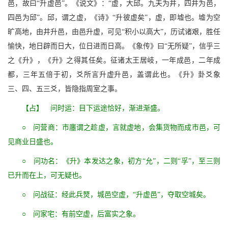
邑，故曰“升虚邑”。《说文》：“虚，大邱。九夫为井，四井为邑，
四邑为邱”。邱，谓之虚，《诗》“升彼虚矣”，虚，即墟也。墟为空
旷高地，由井升邑，由邑升虚，可见“积小以高大”，历试诸艰，胜任
愉快，地日辟而日大，位日进而日高。《象传》曰“无所疑”，信乎三
之《升》，《升》之得其任矣。征诸太王居岐，一年成邑，二年成
都，三年五倍于初，爻所言升虚升邑，盖谓此也。《升》卦爻象
三、四、五三爻，皆隐指周室之事。
【占】 问时运：目下运途恰好，渐进渐盛。
○ 问营商：市廛谓之趁虚，言就虚地，会集货物而成市邑，可
见商业日盛也。
○ 问功名：《升》本发达之象，初方“允”，二则“孚”，至三则
已升而在上，可无疑也。
○ 问战征：经此兵燹，城邑空虚，“升虚邑”，夺取空城矣。
○ 问家宅：有前空虚，后富实之象。