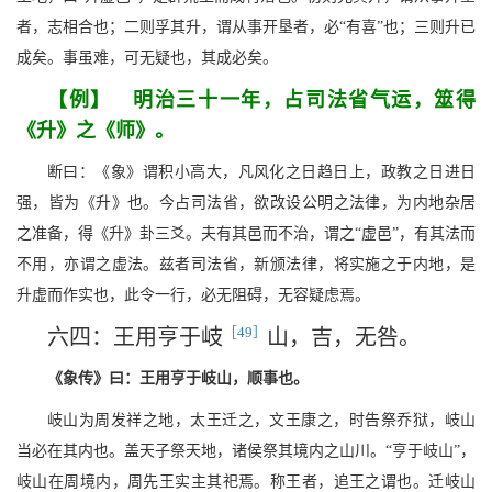
者，志相合也；二则孚其升，谓从事开垦者，必“有喜”也；三则升已
成矣。事虽难，可无疑也，其成必矣。
【例】 明治三十一年，占司法省气运，筮得
《升》之《师》。
断曰：《象》谓积小高大，凡风化之日趋日上，政教之日进日
强，皆为《升》也。今占司法省，欲改设公明之法律，为内地杂居
之准备，得《升》卦三爻。夫有其邑而不治，谓之“虚邑”，有其法而
不用，亦谓之虚法。兹者司法省，新颁法律，将实施之于内地，是
升虚而作实也，此令一行，必无阻碍，无容疑虑焉。
［49］
六四：王用亨于岐
山，吉，无咎。
《象传》曰：王用亨于岐山，顺事也。
岐山为周发祥之地，太王迁之，文王康之，时告祭乔狱，岐山
当必在其内也。盖天子祭天地，诸侯祭其境内之山川。“亨于岐山”，
岐山在周境内，周先王实主其祀焉。称王者，追王之谓也。迁岐山