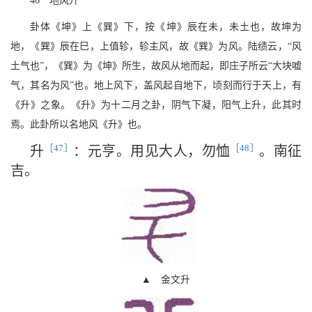
46 地风升
卦体《坤》上《巽》下，按《坤》辰在未，未土也，故坤为
地，《巽》辰在巳，上值轸，轸主风，故《巽》为风。陆绩云，“风
土气也”，《巽》为《坤》所生，故风从地而起，即庄子所云“大块嘘
气，其名为风”也。地上风下，盖风起自地下，顷刻而行于天上，有
《升》之象。《升》为十二月之卦，阴气下凝，阳气上升，此其时
焉。此卦所以名地风《升》也。
［47］
［48］
升
：元亨。用见大人，勿恤
。南征
吉。
▲ 金文升