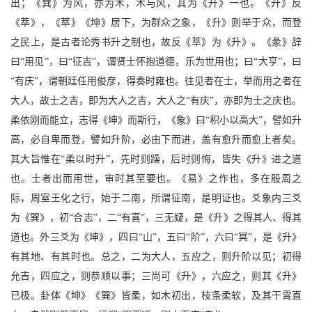
出；《巽》为风，亦为木，木与风，其为《升》一也。《升》反
《萃》，《萃》《坤》居下，为群众之象，《升》则举于众，而登
之民上，是古者论秀书升之制也，故反《萃》为《升》。《彖》辞
曰“用见”，曰“征吉”，谓贤士怀抱道德，乐为世用也；曰“大亨”，曰
“有庆”，谓朝廷任用俊彦，得奏时雍也。往见者在士，举而用之者在
大人，故士之吉，即为大人之吉，大人之“有庆”，亦即为士之庆也。
柔依刚而能立，志得《坤》而斯行，《象》曰“积小以高大”，譬如升
高，必自卑而登，譬如升阶，必由下而进，盖有愈升而愈上者矣。
其大旨惟在“柔以时升”，先时则躁，后时则悔，皆失《升》进之道
也。士者出而用世，审时其至要也。《易》之作也，多在殷周之
际，周室王化之行，始于二南，所谓征南，是明证也。爻象内三爻
为《巽》，初“合志”，二“有喜”，三无疑，是《升》之得其人、得其
道也。外三爻为《坤》，四曰“山”，五曰“阶”，六曰“冥”，是《升》
有其地、有其时也。总之，二为大人，五应之，则升阶以见；初得
允吉，四应之，则恭顺以事；三尚可《升》，六应之，则其《升》
已极。卦体《坤》《巽》皆柔，如木初出，枝条柔软，及其干霄直