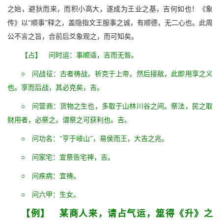
之始，避狄而来，而积小高大，遂成为王业之基，吉何如也！《象
传》以“顺事”释之，盖隐指文王服事之诚，有顺德，无二心也。此周
公不言之旨，合前后爻象观之，而可知矣。
【占】 问时运：事顺适，吉而无咎。
○ 问战征：古者祷战，祈克于上帝，然后接敌，此即用享之义
也。享而后战，其必克矣，吉。
○ 问营商：货物之生也，多取于山林川谷之间。祭法，民之取
财用者，必祭之。谓祭之可获利也。吉。
○ 问功名：“亨于岐山”，易侯而王，大吉之兆。
○ 问家宅：宜祭告宅神，吉。
○ 问疾病：宜祷。
○ 问六甲：生女。
【例】 某商人来，请占气运，筮得《升》之