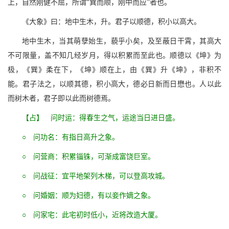
上，自然刚健不屈，所谓“巽而顺，刚中而应”者也。
《大象》曰：地中生木，升。君子以顺德，积小以高大。
地中生木，当其萌孽始生，藐乎小矣，及至蔽日干霄，其高大
不可限量，盖不知几经岁月，得以积累而至此也。顺德以《坤》为
极，《巽》柔在下，《坤》顺在上，由《巽》升《坤》，非积不
能。君子法之，以顺其德，积小高大，德必日新而日懋也。人以此
而树木者，君子即以此而树德焉。
【占】 问时运：得春生之气，运途当日进日盛。
○ 问功名：有指日高升之象。
○ 问营商：积累锱铢，可渐成富饶巨室。
○ 问战征：宜平地架列木梯，可以登高攻城。
○ 问婚姻：顺为妇德，有以妾作嫡之象。
○ 问家宅：此宅初时低小，近将改造大厦。