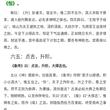
《恒》。
断曰：《升》卦诸爻，皆言升，惟二四不言升，其义并取于祭
享，谓人欲升腾发达，必先求神明之保也。四爻辞曰，“王用亨于岐
山”，岐山为太王避狄之地，浸炽浸昌，大启尔宇，为周室王运发祥
之始。今足下占得此爻，知足下气运通顺，正如晓日东升，逐步增
高，财运亨通，其中虽由足下计划之精，要亦有神助也。宜斋祓以
祷之，吉。
六五：贞吉，升阶。
《象传》曰：贞吉，升阶，大得志也。
五以《坤》德居中，位极其尊，《象传》所称“君子以顺德，积
小以高大”，惟五当之。“阶”，天子之阼阶也，升之于阶，尊之至
焉。然不正则为新莽，为曹操，其何能吉？古来必如大舜之有鳏在
下，侧陋明扬，以至命陟帝位，爻曰“贞吉”，《象》曰“大得志”，惟
舜有之矣。而作《易》之旨，则隐指西伯方百里起，终受周命之事
也。