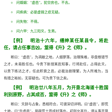
○ 问婚姻：“虚邑”，犹空房也，不吉。
○ 问疾病：必是虚弱之症无疑。
○ 问失物：不得。
○ 问六甲：九三阳爻，生男。
【例】 明治十六年，缙绅某任某县令，将赴
任，请占任事吉凶，筮得《升》之《师》。
断曰：“虚邑”，为凋敝之地，人烟寥落，治理殊难，非盘根错节
之才，未易胜任也。今贵下新授某邑知事，行将赴任，占得此爻，
以贵下练达之才，任此积衰之邑，必能治剧理繁，为人所难为，当
有措之裕如，无容疑也。可为贵下信之矣。
【例】 明治廿八年五月，为开垦北海道十胜国
利别原野，占其成否，筮得《升》之《师》。
断曰：爻辞与占象，悉相符合，可谓深切详明。曰“虚邑”，即荒
土地，曰“升虚邑”，是辟荒土而成村落也。初则允其升，谓从事开垦