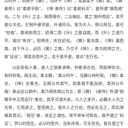
以时升”。阴始于《巽》，而终于《坤》，柔莫柔于《巽》矣。《巽·
彖传》曰“柔顺乎刚”，《坤·彖传》曰“柔顺利贞”，是所谓“巽而顺”
也。二为《升》之主，刚而得中，二五相应，谓之“刚中而应”，其亨
是以大也。王制升诸司徒，升诸司马，皆为大人，得以用见，是可
“勿恤”。柔依刚而立，初得二而《升》之基益固，而《升》之道乃
亨，故曰“有庆”。阳称庆，庆在初也。《巽》属东南，《坤》属西
南，自下升上，必历《离》之南，乃交于《坤》，南为阳明之方，
故“征吉”。得其吉而升之，志于是乎遂，故曰“志行也。”
以此卦拟人事，是人之屈者求伸，穷者求达也，然屈伸穷达，
有时存焉。刚主动，柔主静，“柔以时升”，当静以待时焉。《巽》柔
也，《坤》亦柔也，无刚以作其气，则柔弱不能自树，其何以升
哉！故必应以刚中，柔乃得依刚以为立，即《巽》《彖传》所谓“刚
巽乎中正而志行”者也，其亨可谓大矣。凡人之求升，必藉大人为之
先导，引而进之，登而用之，皆大人之力也，然必先见之，而后得
邀其赏识。“用见”者，进见之谓也，举不举未可知也，故不谓之“利
见”。然以时而见，必以时而升，当有庆焉，可无忧也。昔吕望之于