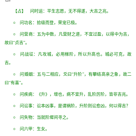
【占】 问时运：平生志愿，无不得遂，大吉之兆。
○ 问功名：拾级而登，荣宠已极。
○ 问营商：五为中数，凡营财之道，不宜过盈，以得中为吉，
故曰“贞吉”。
○ 问战征：凡攻城，必用梯阶，所以升高也。城必可克，故
吉。
○ 问婚姻：五与二相应，爻曰“升阶”，有攀结高亲之象，故二
曰“有喜”。
○ 问疾病：《升》，增也，病不宜升，乱阶厉阶，皆非吉兆。
○ 问讼事：讼本凶事，是谓祸阶，升阶则讼愈凶，何以得吉？
○ 问失物：当就阶墀间寻之。
○ 问六甲：生女。