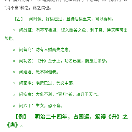
“消不富”释之，此之谓也。
【占】 问时运：好运已过，且待后运重来，可以得利。
○ 问战征：有率军夜进，误入幽谷之象，利于息，待天明可出
险也。
○ 问营商：防有人财两失之患。
○ 问功名：《升》至于上，功名已显，防身后萧条。
○ 问婚姻：恐不得偕老。
○ 问家宅：宅运已过，势必中落。
○ 问疾病：大象不利，“冥升”者，魂升于天也。
○ 问六甲：生女，恐不育。
【例】 明治二十四年，占国运，筮得《升》之
《蛊》。