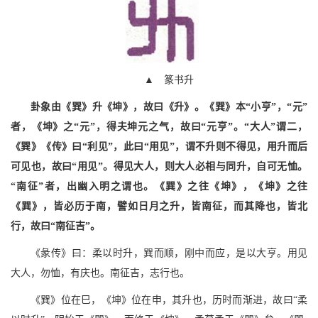
▲ 篆书升
卦象由《巽》升《坤》，故曰《升》。《巽》本“小亨”，“元”
者，《坤》之“元”，得夫坤元之气，故曰“元亨”。“大人”谓二，
《巽》《传》曰“利见”，此曰“用见”，谓不升则不得见，用升而后
可见也，故曰“用见”。得见大人，则大人必相与同升，自可无恤。
“南征”者，出幽入明之谓也。《巽》之往《坤》，《坤》之往
《巽》，皆必历于南，譬如日月之升，皆南征，而其降也，皆北
行，故曰“南征吉”。
《彖传》曰：柔以时升，巽而顺，刚中而应，是以大亨。用见
大人，勿恤，有庆也。南征吉，志行也。
《巽》位在巳，《坤》位在申，其升也，历时而渐进，故曰“柔