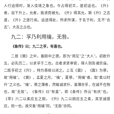
人行运得时，渐入佳境之象也。今占得初爻，是初运也。《升》
者，自下升上，允者，我求而被允，《升》得其允，斯《升》之志
遂，《升》之道行矣。运途得此，所求所谋，于名于利，无不“合
志”，大吉之占也。
九二：孚乃利用禴，无咎。
《象传》曰；九二之孚，有喜也。
二居《巽》之中，备刚中之德，即为“用见”之“大人”。初欲升
五，必先历二，以求孚于二也。古者求贤审官，得人则告诸宗庙，
二既孚初之《升》，特为斋祓以进之。上互《震》，《震》为祭，
故“用禴”。《巽》，孟夏之月，“禴”，夏祭，“用禴”者，取“柔以时
升”之义也。“禴”，祭之薄者，然输诚求升，虽薄亦孚，在诚不在物
也，故“无咎”。《象传》曰“有喜”，即《彖传》所云“有庆”也。
《萃》六二以柔应五之刚，《升》九二以刚应五之柔，其至诚感
应，则一也，故爻象“用禴”同，“无咎”亦同。