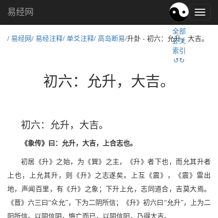
易经网
易
经
全部
文
/
易经网
/
易经注释
/
单爻注释
/
高岛断易
/升卦 - 初六：允升，大吉。
卦爻
化,
索引
国
↺↻
学
文
初六：允升，大吉。
化
初六：允升，大吉。
《象传》曰：允升，大吉，上合志也。
初居《升》之始，为《巽》之主，《升》者下也，而允其升者
上也，上允其升，则《升》之志遂矣。上互《震》，《震》雷出
地，声闻百里，有《升》之象；下升上允，志同道合，吉莫大焉。
《晋》六三曰“众允”，下为二阴所信；《升》初六曰“允升”，上为二
阳所信。以阴信阴，悔亡而已，以阴信阳，乃得大吉。