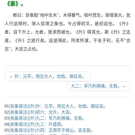
《泰》。
断曰：卦象取“地中生木”，木得春气，枝叶怒生，渐增渐大，犹
人行运得时，渐入佳境之象也。今占得初爻，是初运也。《升》
者，自下升上，允者，我求而被允，《升》得其允，斯《升》之志
遂，《升》之道行矣。运途得此，所求所谋，于名于利，无不“合
志”，大吉之占也。
←
升：元亨。用见大人，勿恤，南征吉。
九二：孚乃利用禴，无咎。
→
01
[执象易注][升]升：元亨。用见大人，勿恤，南征吉。
02
[执象易注][升]初六：允升，大吉。
03
[执象易注][升]九二：孚乃利用禴，无咎。
04
[执象易注][升]九三：升虚邑。
05
[执象易注][升]六四：王用亨于岐山，吉无咎。