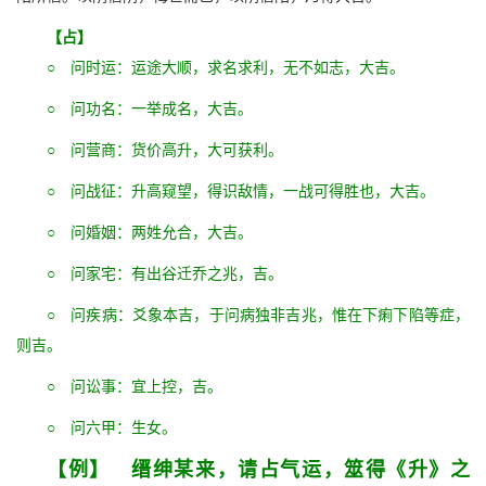
【占】
○ 问时运：运途大顺，求名求利，无不如志，大吉。
○ 问功名：一举成名，大吉。
○ 问营商：货价高升，大可获利。
○ 问战征：升高窥望，得识敌情，一战可得胜也，大吉。
○ 问婚姻：两姓允合，大吉。
○ 问家宅：有出谷迁乔之兆，吉。
○ 问疾病：爻象本吉，于问病独非吉兆，惟在下痢下陷等症，
则吉。
○ 问讼事：宜上控，吉。
○ 问六甲：生女。
【例】 缙绅某来，请占气运，筮得《升》之