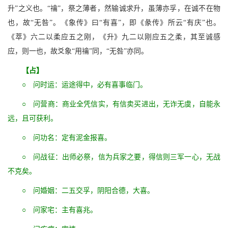
升”之义也。“禴”，祭之薄者，然输诚求升，虽薄亦孚，在诚不在物
也，故“无咎”。《象传》曰“有喜”，即《彖传》所云“有庆”也。
《萃》六二以柔应五之刚，《升》九二以刚应五之柔，其至诚感
应，则一也，故爻象“用禴”同，“无咎”亦同。
【占】
○ 问时运：运途得中，必有喜事临门。
○ 问营商：商业全凭信实，有信卖买进出，无诈无虞，自能永
远，且可获利。
○ 问功名：定有泥金报喜。
○ 问战征：出师必祭，信为兵家之要，得信则三军一心，无战
不克矣。
○ 问婚姻：二五交孚，阴阳合德，大喜。
○ 问家宅：主有喜兆。