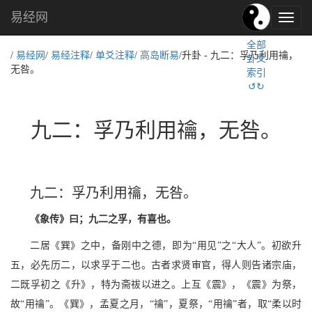
易经网
易
经
全部
文
/
易经网
/
易经注释
/
单爻注释
/
高岛断易
/升卦 - 九二：孚乃利用禴，
卦爻
化,
无咎。
索引
国
↺↻
学
文
化
九二：孚乃利用禴，无咎。
九二：孚乃利用禴，无咎。
《象传》曰；九二之孚，有喜也。
二居《巽》之中，备刚中之德，即为“用见”之“大人”。初欲升
五，必先历二，以求孚于二也。古者求贤审官，得人则告诸宗庙，
二既孚初之《升》，特为斋祓以进之。上互《震》，《震》为祭，
故“用禴”。《巽》，孟夏之月，“禴”，夏祭，“用禴”者，取“柔以时