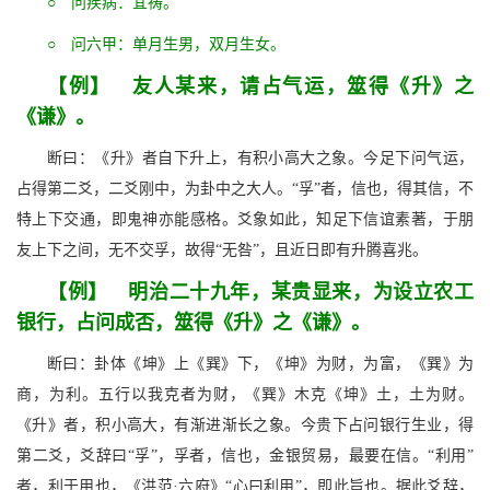
○ 问疾病：宜祷。
○ 问六甲：单月生男，双月生女。
【例】 友人某来，请占气运，筮得《升》之
《谦》。
断曰：《升》者自下升上，有积小高大之象。今足下问气运，
占得第二爻，二爻刚中，为卦中之大人。“孚”者，信也，得其信，不
特上下交通，即鬼神亦能感格。爻象如此，知足下信谊素著，于朋
友上下之间，无不交孚，故得“无咎”，且近日即有升腾喜兆。
【例】 明治二十九年，某贵显来，为设立农工
银行，占问成否，筮得《升》之《谦》。
断曰：卦体《坤》上《巽》下，《坤》为财，为富，《巽》为
商，为利。五行以我克者为财，《巽》木克《坤》土，土为财。
《升》者，积小高大，有渐进渐长之象。今贵下占问银行生业，得
第二爻，爻辞曰“孚”，孚者，信也，金银贸易，最要在信。“利用”
者，利于用也，《洪范·六府》“心曰利用”，即此旨也。据此爻辞，