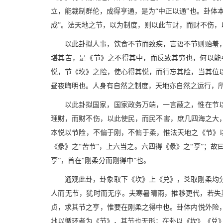
立，能裁制群伦，成得亨通，是为“中正以通”也。卦体
成”。法天地之节，以为制度，则以此节财，而财不伤，
以此卦拟人事，饮食不节而致疾，言语不节则贻羞
堪其苦，是《节》之不得其中，而反致其穷也，何以能
悦，节《坎》之险，使心得其悦，而行忘其险，当其位
昼夜晦明也。人身有自然之制度，天地亦自然之运行，所
以此卦拟国家，国家政务万端，一言蔽之，惟在节
理财，而财不伤，以此使民，而民不害，庶几四海之大
本悦以节险，不偏于刚，不偏于柔，惟法天地之《节》以
《彖》之“苦节”，上六当之。六四得《彖》之“亨”；故
亨”，首在“刚柔分而刚得中”也。
通观此卦，卦象取下《坎》上《兑》，爻取刚柔均
人而无节，犹时而无序。夫寒暑晴雨，推移更代，若失
贞，求其节之亨，惟要在刚柔之得中也。卦体内悦外险
地以循环者为《节》，其节也无形；在卦以《坎》《兑》相