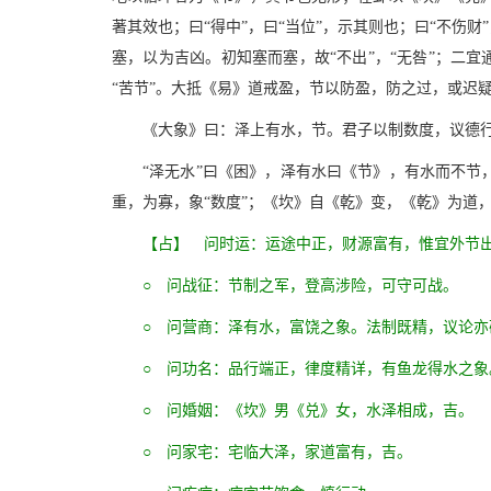
著其效也；曰“得中”，曰“当位”，示其则也；曰“不伤
塞，以为吉凶。初知塞而塞，故“不出”，“无咎”；二宜
“苦节”。大抵《易》道戒盈，节以防盈，防之过，或迟
《大象》曰：泽上有水，节。君子以制数度，议德
“泽无水”曰《困》，泽有水曰《节》，有水而不节
重，为寡，象“数度”；《坎》自《乾》变，《乾》为道
【占】 问时运：运途中正，财源富有，惟宜外节
○ 问战征：节制之军，登高涉险，可守可战。
○ 问营商：泽有水，富饶之象。法制既精，议论亦
○ 问功名：品行端正，律度精详，有鱼龙得水之象
○ 问婚姻：《坎》男《兑》女，水泽相成，吉。
○ 问家宅：宅临大泽，家道富有，吉。