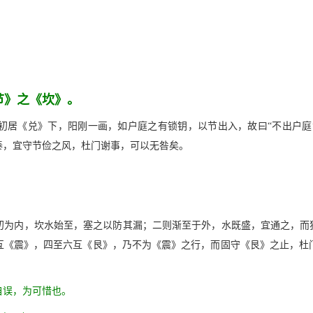
节》之《坎》。
初居《兑》下，阳刚一画，如户庭之有锁钥，以节出入，故曰“不出户庭”
泰，宜守节俭之风，杜门谢事，可以无咎矣。
初为内，坎水始至，塞之以防其漏；二则渐至于外，水既盛，宜通之，而犹
互《震》，四至六互《艮》，乃不为《震》之行，而固守《艮》之止，杜
自误，为可惜也。