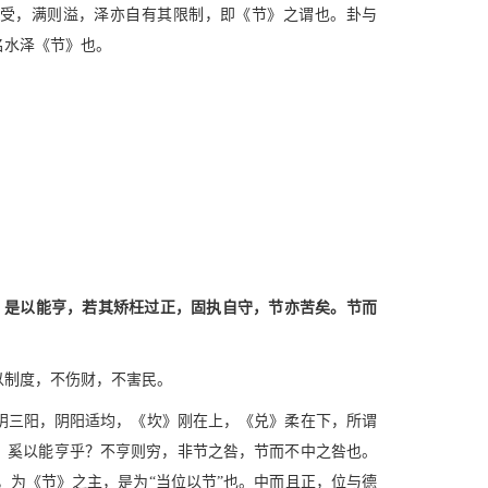
受，满则溢，泽亦自有其限制，即《节》之谓也。卦与
名水泽《节》也。
，是以能亨，若其矫枉过正，固执自守，节亦苦矣。节而
以制度，不伤财，不害民。
阴三阳，阴阳适均，《坎》刚在上，《兑》柔在下，所谓
正，奚以能亨乎？不亨则穷，非节之咎，节而不中之咎也。
为《节》之主，是为“当位以节”也。中而且正，位与德