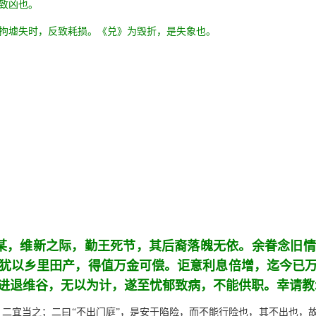
致凶也。
因拘墟失时，反致耗损。《兑》为毁折，是失象也。
某，维新之际，勤王死节，其后裔落魄无依。余眷念旧情
犹以乡里田产，得值万金可偿。讵意利息倍增，迄今已
进退维谷，无以为计，遂至忧郁致病，不能供职。幸请教
，二宜当之；二曰“不出门庭”，是安于陷险，而不能行险也，其不出也，