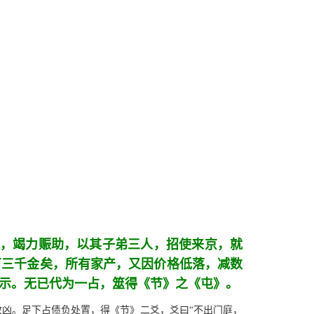
，竭力赈助，以其子弟三人，招使来京，就
万三千金矣，所有家产，又因价格低落，减数
示。无已代为一占，筮得《节》之《屯》。
故凶。足下占债负处置，得《节》二爻，爻曰“不出门庭，