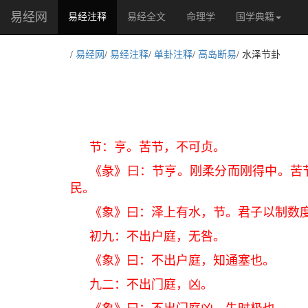
易经网
(current)
易经注释
易经全文
命理学
国学典籍
/
易经网
/
易经注释
/
单卦注释
/
高岛断易
/ 水泽节卦
节：亨。苦节，不可贞。
《彖》曰：节亨。刚柔分而刚得中。苦
民。
《象》曰：泽上有水，节。君子以制数
初九：不出户庭，无咎。
《象》曰：不出户庭，知通塞也。
九二：不出门庭，凶。