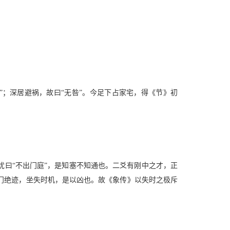
；深居避祸，故曰“无咎”。今足下占家宅，得《节》初
曰“不出门庭”，是知塞不知通也。二爻有刚中之才，正
门绝迹，坐失时机，是以凶也。故《象传》以失时之极斥