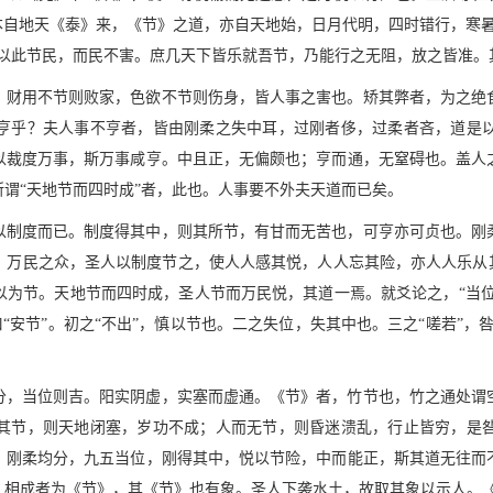
本自地天《泰》来，《节》之道，亦自天地始，日月代明，四时错行，寒
以此节民，而民不害。庶几天下皆乐就吾节，乃能行之无阻，放之皆准。
，财用不节则败家，色欲不节则伤身，皆人事之害也。矫其弊者，为之绝
亨乎？夫人事不亨者，皆由刚柔之失中耳，过刚者侈，过柔者吝，道是
以裁度万事，斯万事咸亨。中且正，无偏颇也；亨而通，无窒碍也。盖人
谓“天地节而四时成”者，此也。人事要不外夫天道而已矣。
以制度而已。制度得其中，则其所节，有甘而无苦也，可亨亦可贞也。刚
，万民之众，圣人以制度节之，使人人感其悦，人人忘其险，亦人人乐从其
为节。天地节而四时成，圣人节而万民悦，其道一焉。就爻论之，“当位
曰“安节”。初之“不出”，慎以节也。二之失位，失其中也。三之“嗟若”
分，当位则吉。阳实阴虚，实塞而虚通。《节》者，竹节也，竹之通处谓
其节，则天地闭塞，岁功不成；人而无节，则昏迷溃乱，行止皆穷，是
，刚柔均分，九五当位，刚得其中，悦以节险，中而能正，斯其道无往而
成者为《节》，其《节》也有象。圣人下袭水土，故取其象以示人。《彖传