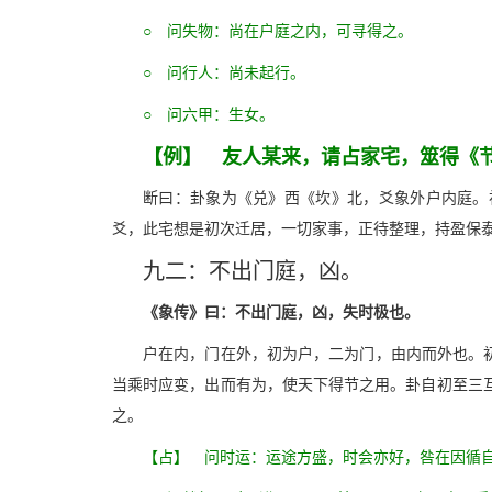
○ 问失物：尚在户庭之内，可寻得之。
○ 问行人：尚未起行。
○ 问六甲：生女。
【例】 友人某来，请占家宅，筮得《
断曰：卦象为《兑》西《坎》北，爻象外户内庭。
爻，此宅想是初次迁居，一切家事，正待整理，持盈保
九二：不出门庭，凶。
《象传》曰：不出门庭，凶，失时极也。
户在内，门在外，初为户，二为门，由内而外也。
当乘时应变，出而有为，使天下得节之用。卦自初至三
之。
【占】 问时运：运途方盛，时会亦好，咎在因循