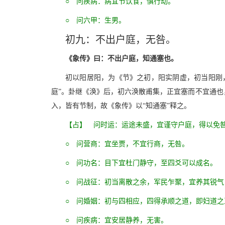
○ 问疾病：病宜节饮食，慎行动。
○ 问六甲：生男。
初九：不出户庭，无咎。
《象传》曰：不出户庭，知通塞也。
初以阳居阳，为《节》之初，阳实阴虚，初当阳刚，
庭”。卦继《涣》后，初六涣散甫集，正宜塞而不宜通也
入，皆有节制，故《象传》以“知通塞”释之。
【占】 问时运：运途未盛，宜谨守户庭，得以免
○ 问营商：宜坐贾，不宜行商，无咎。
○ 问功名：目下宜杜门静守，至四爻可以成名。
○ 问战征：初当离散之余，军民乍聚，宜养其锐气
○ 问婚姻：初与四相应，四得承顺之道，即妇道之
○ 问疾病：宜安居静养，无害。