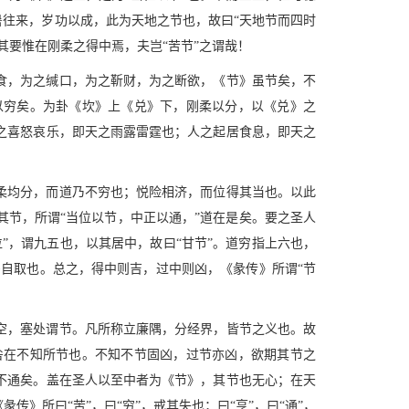
暑往来，岁功以成，此为天地之节也，故曰“天地节而四时
其要惟在刚柔之得中焉，夫岂“苦节”之谓哉！
食，为之缄口，为之靳财，为之断欲，《节》虽节矣，不
以穷矣。为卦《坎》上《兑》下，刚柔以分，以《兑》之
之喜怒哀乐，即天之雨露雷霆也；人之起居食息，即天之
柔均分，而道乃不穷也；悦险相济，而位得其当也。以此
节，所谓“当位以节，中正以通，”道在是矣。要之圣人
”，谓九五也，以其居中，故曰“甘节”。道穷指上六也，
，咎自取也。总之，得中则吉，过中则凶，《彖传》所谓“节
空，塞处谓节。凡所称立廉隅，分经界，皆节之义也。故
咎在不知所节也。不知不节固凶，过节亦凶，欲期其节之
不通矣。盖在圣人以至中者为《节》，其节也无心；在天
》所曰“苦”，曰“穷”，戒其失也；曰“亨”，曰“通”，