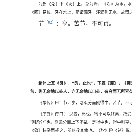
为卦《兑》下《坎》上，兑为泽，《坎》为水。水
《困》易位，泽在水上，是谓漏泽，泽漏则无水，故谓
［82］
节
：亨。苦节，不可贞。
卦体上互《艮》，“艮，止也”，下互《震》，《
苦，则无余地以处人，亦无余地以自处，有穷而无所容矣
《彖传》曰：节，亨，刚柔分而刚得中。苦节，不
《序卦》传曰：“涣者，离也。物不可以终离，故
“刚柔分”也。刚柔分而上下不乱，是得中也，得中则亨
《象》特举而戒之，所以救其偏也。《坎》险《兑》悦