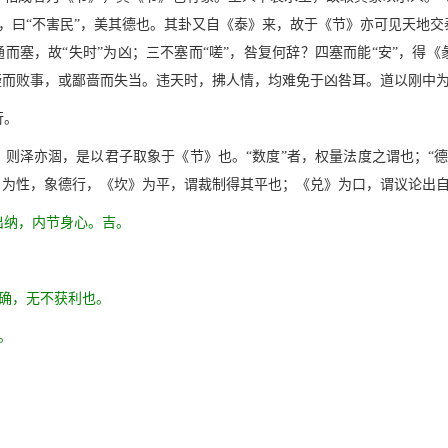
财”，曰“不害民”，美其德也。其卦又自《泰》来，故于《节》亦可见天
通而塞，故“失时”为凶；三不塞而“嗟”，咎复何辞？四塞而能“安”，得
疑而败事，或鄙啬而失当。违天时，拂人情，均难免于凶咎耳。道以刚中
行。
，则泽亦涸，是以君子取象于《节》也。“数度”者，权量法度之谓也；“
，为性，象德行，《坎》为平，谓裁制得其平也；《兑》为口，谓议论出自
出纳，内节身心。吉。
确，无不获利也。
。