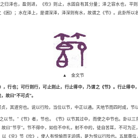
之归泽也，盈则进，《坎》则止，水固自有其分量；泽之容水也，平则
之《困》；水在泽上，是谓深泽，泽深则有水，故谓之《节》。此卦所以
▲ 金文节
震》，行也；可行则行，可止则止，行止得中，乃谓之《节》。行止得中
，故曰“不可贞”。
可贞，其道穷也。说以行险，当位以节，中正以通。天地节而四时成，节
受之以节。”《节》者，节也。《节》以节其过中，而使之中节也。卦以三
，故曰“节亨”。节不得中，如俭不中礼，射不中的，徒自苦耳，不可为
，以《兑》节《坎》，使人有悦愉而无迫感，是为悦以行险也。五居尊位，