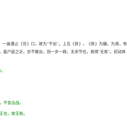
一画塞止《兑》口，故为“不出”。上互《艮》，《艮》为牖，为居，有
，虽户庭之近，亦不敢出，则一步一趋，无非节也，故得“无咎”。初动
咎。
，不宜出战。
正也，故无咎。