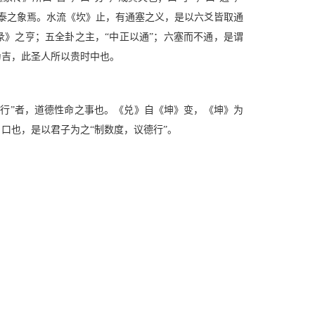
地交泰之象焉。水流《坎》止，有通塞之义，是以六爻皆取通
《彖》之亨；五全卦之主，“中正以通”；六塞而不通，是谓
为吉，此圣人所以贵时中也。
德行”者，道德性命之事也。《兑》自《坤》变，《坤》为
口也，是以君子为之“制数度，议德行”。