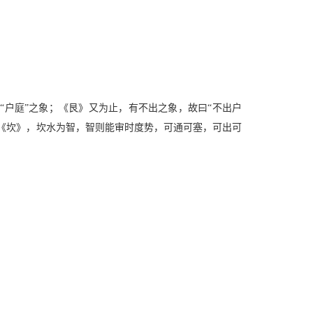
“户庭”之象；《艮》又为止，有不出之象，故曰“不出户
体《坎》，坎水为智，智则能审时度势，可通可塞，可出可