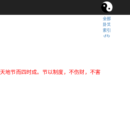
全部
卦爻
索引
↺↻
天地节而四时成。节以制度，不伤财，不害