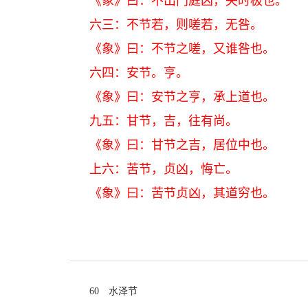
《象》曰：不出门庭凶，失时极也。
六三：不节若，则嗟若，无咎。
《象》曰：不节之嗟，又谁咎也。
六四：安节。亨。
《象》曰：安节之亨，承上道也。
九五：甘节，吉，往有尚。
《象》曰：甘节之吉，居位中也。
上六：苦节，贞凶，悔亡。
《象》曰：苦节贞凶，其道穷也。
60 水泽节