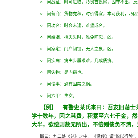
○ 问战征：时可进取，乃畏首畏尾，固守不出，反
○ 问营商：货物充积，时价得宜，本可获利，乃
○ 问功名：时会未逢，难望成名。
○ 问婚姻：桃夭失时，难免旷怨，凶。
○ 问家宅：门户闭锁，无人之象，凶。
○ 问疾病：病由步履艰难，几成痿痹。
○ 问失物：是内窃也。
○ 问讼事：恐有囚禁之祸。
○ 问六甲：生女。
【例】 有警吏某氏来曰：吾友旧藩士
学十数年，因之耗费，积累至六七千金，然
大半，欲偿则数无所出，不偿则债负不清，
断曰：九二处《兑》之中，《彖传》谓“悦以行险”