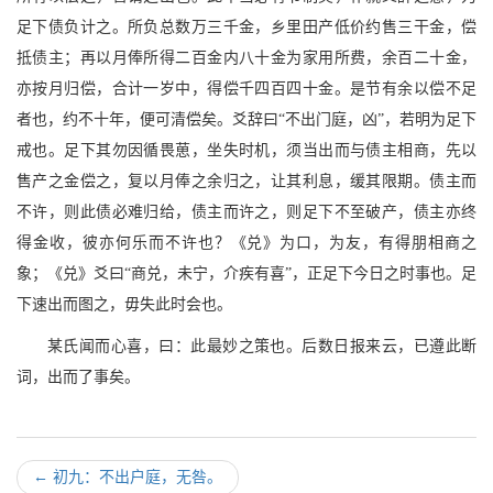
足下债负计之。所负总数万三千金，乡里田产低价约售三干金，偿
抵债主；再以月俸所得二百金内八十金为家用所费，余百二十金，
亦按月归偿，合计一岁中，得偿千四百四十金。是节有余以偿不足
者也，约不十年，便可清偿矣。爻辞曰“不出门庭，凶”，若明为足下
戒也。足下其勿因循畏葸，坐失时机，须当出而与债主相商，先以
售产之金偿之，复以月俸之余归之，让其利息，缓其限期。债主而
不许，则此债必难归给，债主而许之，则足下不至破产，债主亦终
得金收，彼亦何乐而不许也？《兑》为口，为友，有得朋相商之
象；《兑》爻曰“商兑，未宁，介疾有喜”，正足下今日之时事也。足
下速出而图之，毋失此时会也。
某氏闻而心喜，曰：此最妙之策也。后数日报来云，已遵此断
词，出而了事矣。
←
初九：不出户庭，无咎。