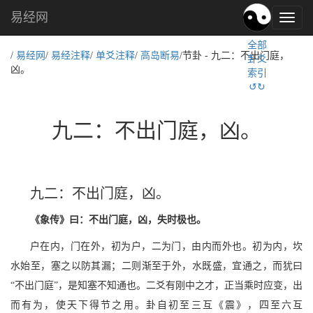
易经网
易
经
全部
文
/
易经网
/
易经注释
/
单爻注释
/
高岛断易
/节卦 - 九二：不出门庭，
卦爻
化,
凶。
索引
国
↺↻
学
文
化
九二：不出门庭，凶。
九二：不出门庭，凶。
《象传》曰：不出门庭，凶，失时极也。
户在内，门在外，初为户，二为门，由内而外也。初为内，坎
水始至，塞之以防其漏；二则渐至于外，水既盛，宜通之，而犹曰
“不出门庭”，是知塞不知通也。二爻有刚中之才，正当乘时应变，出
而有为，使天下得节之用。卦自初至三互《震》，四至六互