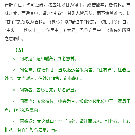
行斯而往，洵可嘉尚。按五味以甘为得中，咸苦酸辛，皆偏也。节
味之偏，而适其中，谓之“甘节”，甘则人皆乐从，而不病其难也，此
“甘节”之所以为吉也。《象传》以“居位中”释之，《礼·月令》白，
“中央土，其味甘”，甘位居中，五为君，君位亦居中，《象传》所释
之意取此。
【占】
○ 问时运：运如嚼蔗，到老愈甘。
○ 问营商：稼穑作甘，当以贩运谷米为吉。“往有尚”，往者往
外也，尤当贩米，往外洋销售，定必获利。
○ 问功名：苦尽甘来，功名必显。
○ 问家宅：五爻得位，中央为甘，知此宅必地位中正，家风正
直，节俭足以嘉尚。
○ 问婚姻：女之嫁曰往“往有尚”，谓往而成礼。“甘”者，甘心
相从，有百年好合之象，吉。