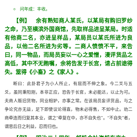
○ 问年成：丰收。
【例】 余有熟知商人某氏，以某局有购旧罗纱
之命，乃至横滨外国商馆，先取样品进呈某局。时适
有他商二名，亦进呈样品，某局员以某氏所进为良
品，以他二名所进为劣等。二商人愤愤不平，来告
曰，同一物品，而局员妄以一心之爱憎，漫评货品之
高低，其中不无贿嘱，余将告发于长宫，请占前途得
失。筮得《小畜》之《家人》。
断曰：此卦君子为小人所止，有屈而不伸之象。今二爻与五
爻，虽同秉阳刚，本非正应，恐告于长官，未必能达，以止为可。
夫商人贩旧货物，同业相妒，亦事之常。在该局员妄评货品，与之
争论究亦无益，足下即使议论得直，物未必得售，不如中止。劝二
商牵连而归复其本业，谓之“牵复在中，亦不自失也”。“不自失”者，
谓思后日之利益，忍而归也。