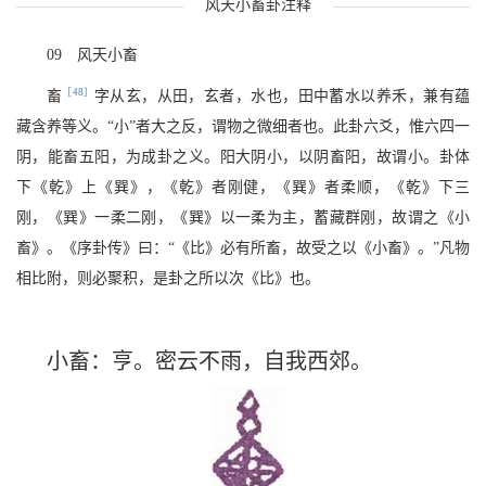
风天小畜卦注释
09 风天小畜
［48］
畜
字从玄，从田，玄者，水也，田中蓄水以养禾，兼有蕴
藏含养等义。“小”者大之反，谓物之微细者也。此卦六爻，惟六四一
阴，能畜五阳，为成卦之义。阳大阴小，以阴畜阳，故谓小。卦体
下《乾》上《巽》，《乾》者刚健，《巽》者柔顺，《乾》下三
刚，《巽》一柔二刚，《巽》以一柔为主，蓄藏群刚，故谓之《小
畜》。《序卦传》曰：“《比》必有所畜，故受之以《小畜》。”凡物
相比附，则必聚积，是卦之所以次《比》也。
小畜：亨。密云不雨，自我西郊。