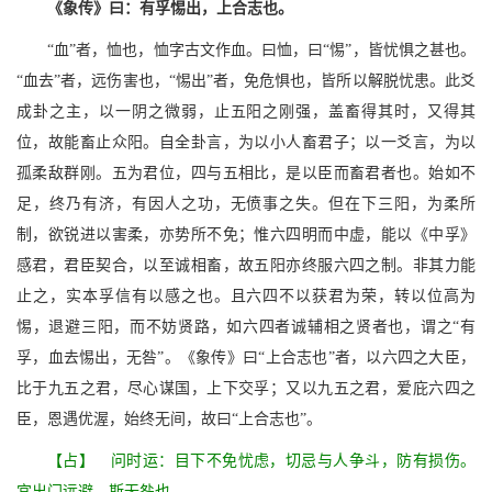
《象传》曰：有孚惕出，上合志也。
“血”者，恤也，恤字古文作血。曰恤，曰“惕”，皆忧惧之甚也。
“血去”者，远伤害也，“惕出”者，免危惧也，皆所以解脱忧患。此爻
成卦之主，以一阴之微弱，止五阳之刚强，盖畜得其时，又得其
位，故能畜止众阳。自全卦言，为以小人畜君子；以一爻言，为以
孤柔敌群刚。五为君位，四与五相比，是以臣而畜君者也。始如不
足，终乃有济，有因人之功，无偾事之失。但在下三阳，为柔所
制，欲锐进以害柔，亦势所不免；惟六四明而中虚，能以《中孚》
感君，君臣契合，以至诚相畜，故五阳亦终服六四之制。非其力能
止之，实本孚信有以感之也。且六四不以获君为荣，转以位高为
惕，退避三阳，而不妨贤路，如六四者诚辅相之贤者也，谓之“有
孚，血去惕出，无咎”。《象传》曰“上合志也”者，以六四之大臣，
比于九五之君，尽心谋国，上下交孚；又以九五之君，爱庇六四之
臣，恩遇优渥，始终无间，故曰“上合志也”。
【占】 问时运：目下不免忧虑，切忌与人争斗，防有损伤。
宜出门远避，斯无咎也。