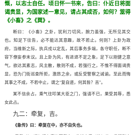
慨，以志士自任。顷日怀一书来，告曰：仆近日将面
谒贵显，为国家述一意见，请占其成否，如何？筮得
《小畜》之《巽》。
断曰：《小畜》之卦，犹利刀切风，腕力虽强，无所见其交
也。知足下往告，必不能达其意趣，故不若止。何则？上卦为政
府，当维新之际，执兵戎以定乱，其后事务多端，各守职任，断不
容下僚妄参末议。且上卦为风，有进退不定之象，足下以刚健之意
气，欲达其素志，风主散，散则不成，若强行之，不惟不得面谒贵
显，恐为门街巡查所拒，激昂之余，或反受警察之诫谕。至此而悔
其事之不成，不若中止，谓之“复自道，何其咎？吉”。
某不信余占，乘气往叩某大臣之门，强请不已，果受其辱，悉
女此占。
九二：牵复，吉。
《象传》曰：牵复在中，亦不自失也。