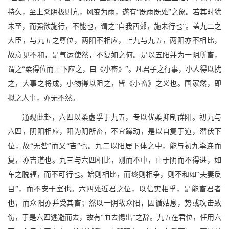
持久，至上爻阴极则亢，风变为雨，遂有“既雨既处”之象。若其时犹
未至，而强欲施行，不能也，谓之“自我西郊，施未行也”。盖九二之
大臣，与九五之尊位，两阳不相应，上九与九五，两阳亦不相比，
故意见不和，是气运使然，不复如之何。是以五阳并为一阴所畜，
谓之“柔得位而上下应之，曰《小畜》”。凡君子之行事，小人得以扰
之，大事之将成，小物得以阻之，皆《小畜》之义也。国家然，即
拟之人事，亦无不然。
通观此卦，六四以柔虚孚于九五，专以优柔抑制群阳。初九与
六四，阴阳相应，阳为阴所畜，不宜躁动，是以自复于道，潜伏下
位，故“无咎”而又“吉”也。九二以阳居下体之中，能与初九牵连而
复，亦吉道也。九三与六四相比，刚而不中，止于阴而不得进，如
车之脱辐，而不可行也。始则相比，而终则相争，则不和如“夫妻反
目”，而不安于室也。六四处近君之位，以信实相孚，是能畜君者
也，而众阳亦并受其畜；然以一阴敌众阳，因循姑息，势或攻击致
伤，于是六四逃避而去，故有“血去惕出”之辞。九五在君位，任用六