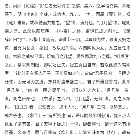
者，尚即《论语》“好仁者无以尚之”之谓，美六四之孚信充实，众阳
感孚，明《小畜》全卦之成功也。九五、上九，同属《巽》体，知
《乾》难畜，故积德而共载之。“望”者，满月也，“月几望”者，喻阴
德之盛。此爻以阳居阴，《小畜》之终，畜道已成之时也。《彖
辞》曰“亨”，即指上爻而言。盖此卦一阴，以巽顺为性，顺者妾妇之
道，且巽为长女，象妇，故以妇为喻。六四阴象为女，九五信任不
疑，六四之威权已重，恰如月之几望，满盈而敌九五之尊。“妇贞厉”
之贞，谓以阴制阳，即以妇止夫。妇宜贞固自守，若以此道为常则
厉，当此时虽有贤人君子，不能复如之何，故曰“君子征凶”。且阴之
既胜，固无可为之道，方其将盛未盛之间，君子所最宜警戒。此爻
“月几望”、“凶”者，阴之疑阳也；《归妹》之六五，“月几望，吉”
者，阴之应阳也；《中孚》之六四，“月几望，无咎”者，阴之从阳
也。“妇贞厉”者，以理言之，戒小人也；“月几望”二句，以势言之，
戒君子也。《象传》曰“有所疑也”者，盖以阴敌阳则必消，犹言小人
抗君子则有害，君子安得不疑之？一说，疑者碍也，谓于道义有所
碍塞，义亦通。雨与月皆有《坎》象，此爻外卦变为《坎》，故有