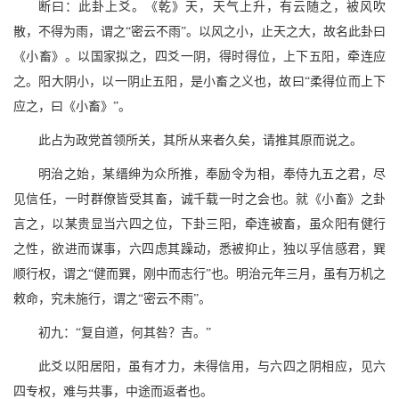
断曰：此卦上爻。《乾》天，天气上升，有云随之，被风吹
散，不得为雨，谓之“密云不雨”。以风之小，止天之大，故名此卦曰
《小畜》。以国家拟之，四爻一阴，得时得位，上下五阳，牵连应
之。阳大阴小，以一阴止五阳，是小畜之义也，故曰“柔得位而上下
应之，曰《小畜》”。
此占为政党首领所关，其所从来者久矣，请推其原而说之。
明治之始，某缙绅为众所推，奉励令为相，奉侍九五之君，尽
见信任，一时群僚皆受其畜，诚千载一时之会也。就《小畜》之卦
言之，以某贵显当六四之位，下卦三阳，牵连被畜，虽众阳有健行
之性，欲进而谋事，六四虑其躁动，悉被抑止，独以孚信感君，巽
顺行权，谓之“健而巽，刚中而志行”也。明治元年三月，虽有万机之
敕命，究未施行，谓之“密云不雨”。
初九：“复自道，何其咎？吉。”
此爻以阳居阳，虽有才力，未得信用，与六四之阴相应，见六
四专权，难与共事，中途而返者也。