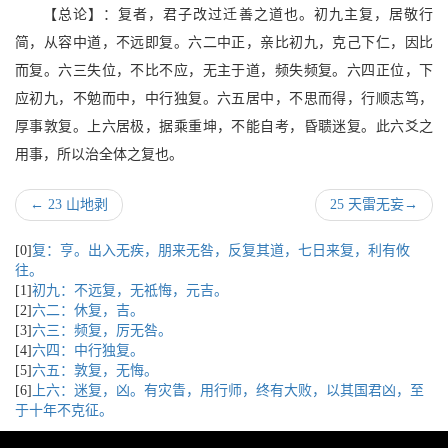
【总论】：复者，君子改过迁善之道也。初九主复，居敬行
简，从容中道，不远即复。六二中正，亲比初九，克己下仁，因比
而复。六三失位，不比不应，无主于道，频失频复。六四正位，下
应初九，不勉而中，中行独复。六五居中，不思而得，行顺志笃，
厚事敦复。上六居极，据乘重坤，不能自考，昏聩迷复。此六爻之
用事，所以治全体之复也。
←
23 山地剥
25 天雷无妄
→
[0]
复：亨。出入无疾，朋来无咎，反复其道，七日来复，利有攸
往。
[1]
初九：不远复，无祗悔，元吉。
[2]
六二：休复，吉。
[3]
六三：频复，厉无咎。
[4]
六四：中行独复。
[5]
六五：敦复，无悔。
[6]
上六：迷复，凶。有灾眚，用行师，终有大败，以其国君凶，至
于十年不克征。