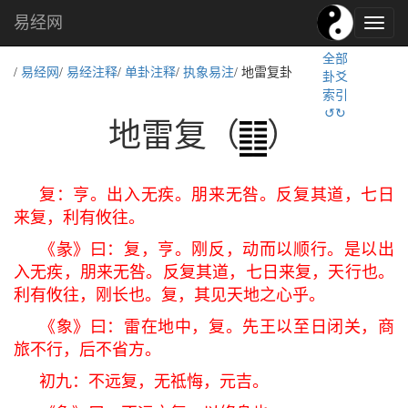
易经网
易
经
全部
文
/
易经网
/
易经注释
/
单卦注释
/
执象易注
/ 地雷复卦
卦爻
化,
索引
国
↺↻
学
地雷复（
）
文
化
复：亨。出入无疾。朋来无咎。反复其道，七日
来复，利有攸往。
《彖》曰：复，亨。刚反，动而以顺行。是以出
入无疾，朋来无咎。反复其道，七日来复，天行也。
利有攸往，刚长也。复，其见天地之心乎。
《象》曰：雷在地中，复。先王以至日闭关，商
旅不行，后不省方。
初九：不远复，无祗悔，元吉。