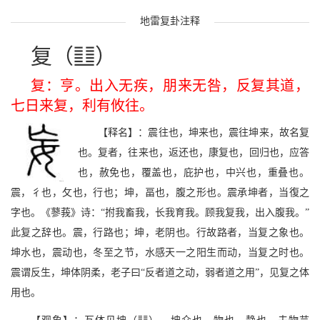
地雷复卦注释
v
复（
）
复：亨。出入无疾，朋来无咎，反复其道，
七日来复，利有攸往。
【释名】：震往也，坤来也，震往坤来，故名复
也。复者，往来也，返还也，康复也，回归也，应答
也，赦免也，覆盖也，庇护也，中兴也，重叠也。
震，彳也，攵也，行也；坤，畐也，腹之形也。震承坤者，当復之
字也。《蓼莪》诗：“拊我畜我，长我育我。顾我复我，出入腹我。”
此复之辞也。震，行路也；坤，老阴也。行故路者，当复之象也。
坤水也，震动也，冬至之节，水感天一之阳生而动，当复之时也。
震谓反生，坤体阴柔，老子曰“反者道之动，弱者道之用”，见复之体
用也。