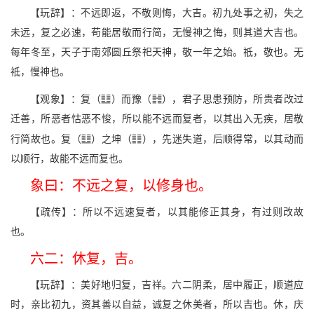
【玩辞】：不远即返，不敬则悔，大吉。初九处事之初，失之
未远，复之必速，苟能居敬而行简，无慢神之悔，则其道大吉也。
每年冬至，天子于南郊圆丘祭祀天神，敬一年之始。祗，敬也。无
祗，慢神也。
v
f
【观象】：复（
）而豫（
），君子思患预防，所贵者改过
迁善，所恶者怙恶不悛，所以能不远而复者，以其出入无疾，居敬
v
w
行简故也。复（
）之坤（
），先迷失道，后顺得常，以其动而
以顺行，故能不远而复也。
象曰：不远之复，以修身也。
【疏传】：所以不远速复者，以其能修正其身，有过则改故
也。
六二：休复，吉。
【玩辞】：美好地归复，吉祥。六二阴柔，居中履正，顺道应
时，亲比初九，资其善以自益，诚复之休美者，所以吉也。休，庆