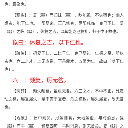
也，震象也。
v
f
【观象】：复（
）而归妹（
），眇能视，不失察也；幽人
贞吉，能下仁也。一阳复来，正己修身，两阳咸临，克己下仁。复
v
l
（
）之临（
），休复之吉，以其能克己复礼，归于中正故也。
象曰：休复之吉，以下仁也。
【疏传】：初复于仁，二比于仁，克己复礼，仁德之至，所以
吉也。六二之才，上无应系，下乘震木，五常为仁，故曰「以下仁
也」。
六三：频复，厉无咎。
【玩辞】：频失频复，虽危无咎。六三之才，不中不正，处震
动之极，屡复屡失，是不安于复者，危之道也。屡失屡复，故无咎
也。
【观象】：日中则昃，月盈则食，天地盈虚，与时消息。复
v
Z
v
（
）而丰（
），频复固厉，与时消息，则无咎矣。复（
）之