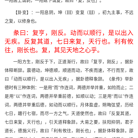
一阳居上谓剥，一阳返下谓复，故曰「复，反也」。
w
v
【卦变】：一阳息阴，坤（
）变复（
），初九主事，不远
之复，以修身也。
彖曰：复亨，刚反。动而以顺行，是以出入
无疾。反复其道，七日来复，天行也。利有攸
往，刚长也。复，其见天地之心乎。
一阳方生，刚反于下，正道渐行，故曰「复亨，刚反」，据卦
体释断辞。震德动，坤德顺，顺道而动，不疾而速，不行而至，故
曰「动而以顺行，是以出入无疾」，据卦德释象辞。《彖传》举卦
德时有三种体例：一是用“而”作连词，两德并举并重，如险而止；二
是用“以”作连词，两德并举重前德，如顺以动；三是用“而以”作连
词，两德并举重后德，如动而以顺行。月体盈虚，朔晦弦望，历经
七日，躔行七宿，而尽一方之气，天道使然也，故曰「反复其道，
七日来复，天行也」，引天道释象辞。大易之要，扶阳抑阴，君子
道长，德施义行，故曰「利有攸往，刚长也」，据卦体释象辞。邵