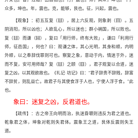
众多，坤也。年，震也。克，能够，艮也。征，兴起，震也。
v
c
【观象】：初五互复（
），居上六反观，则象剥（
）。五
阴消阳，所以凶也；人欲乱心，所以迷也；群小祸国，所以败也。
v
d
复（
）而谦（
），复曰「用行师，终有大败」，谦曰「利用行
师，征邑国」，何也？曰：观谦之体，其心光明，其身和顺，内明
外顺，以之奉辞伐罪则可也。察复之象，意动于内，情迷于外，迷
v
m
而不复，安可用师哉？复（
）之颐（
），君子观复以合道，迷
复之凶，以其观欲故也。《礼记·坊记》曰：“君子辞贵不辞贱，辞富
不辞贫，则乱益亡。故君子与其使食浮于人也，宁使人浮于食。”此
也。
象曰：迷复之凶，反君道也。
【疏传】：古之帝王向明而治，执迷昏聩则违反为君之道也。
乾象君之体，坤象对乾则失君体。震象王之道，艮体反震则失王
道。