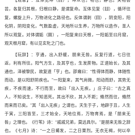
w
【观象】：互体见坤（
），坤众也，物也，静也。夫物芸
v
芸，各复归其根，归根曰静，是谓复命。互体见复（
），循环往
c
复，螺旋上升，万物进化之路径也。反体谓剥（
），阴变阳，阳
化阴，阴阳变化，气数盈虚，天地所以生养，万物所以造作，圣人
n
所以观复。对体谓姤（
），一阳复来曰天根，一阳姤至曰月窟，
观天根月窟，有以见玄牝之门也。
【玩辞】：亨通，出入舒缓，朋来无咎。反复行道，七日往
返，利有所往。阳气方生，及其亨也，生发蔗物。正道始长，及其
通也，泽被黎民，故复道「亨」也。邵雍曰：“性得体而静，体随性
而动，是以阳舒阴疾也。”一阳复来，其气尚微，阳动而舒，其势无
疾，不疾而速，不行而至，故曰「出入无疾。」庄子曰：“古之真
人，不知说生，不知恶死。其出不欣，其入不距；翛然而往，翛然
而来而已矣。”其「出入无疾」之谓也。天生于子，地辟于丑，人生
于寅，三阳皆至，三才始全，天地位焉，万物育焉，是「朋来无
咎」之理也。《行苇》诗：“戚戚兄弟，莫远具尔。”是朋来无咎之辞
也。《七月》诗：“一之日觱发，二之日栗烈。无衣无褐，何以卒