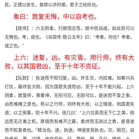
民，正德以安生，敦厚以济时艰，君子之经纶也。
象曰：敦复无悔，中以自考也。
【疏传】：六五阴柔，行顺而志笃，居中而自成，如此则可以
无悔也。考，成也。《谷梁传·隐公五年》曰：“考者，何也？考者，
成之也。”
上六：迷复，凶。有灾眚，用行师，终有大
败，以其国君凶，至于十年不克征。
【玩辞】：执迷而不知归复，凶。外生灾，内招难。如果兴兵
打仗，最终会大败，因为国君失道而凶，至于十年不能兴起。上六
阴柔，居复终，乘重坤，无阳可应，无刚可比，是迷而不复之象，
凶而难掩之道也。苟以之行师，则终有大败；以之理政，则国君失
道；以之用事，则十年不兴。徐几曰：“上六位高而无下仁之美，刚
远而无迁善之机，厚极而有难开之蔽，柔终而无改过之勇，是昏迷
而不知复者也。”精当也。迷，执迷，坤迷变艮执也。灾，困厄，自
外来也。眚，过错，由自招也。行，震也。师，兵众，坤也。十，