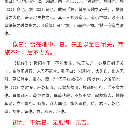
雍曰：“天地之心，盖于动静之间，有以见之。”震动也，坤静也，坤
w
v
（
）息也，复（
）萌也，故曰「复，其见天地之心乎」，赞复
道之大也。盖天地生物之心，其于人则为道心，道心惟微，必于几
息将萌之时体察之。《系辞》曰：“复，小而辨于物。”精一守道之谓
也。
象曰：雷在地中，复。先王以至日闭关，商
旅不行，后不省方。
【疏传】：微阳在下，不能发生，先王法之，冬至日封闭关
卡，商旅不通行，人君不巡省。孔子曰：“操则存，舍则亡，出入无
时，莫知其乡，惟心之谓与？”君子庄敬操存，所以养心之微阳也。
v
复（
）之时令，应乾初九，以潜龙勿用，故商旅不行，后不省方
也。巽象商人，乾继君体，巽乾伏藏，不旅不省。震象旅人，坤静
其足，亦不能行。商旅，商人巽也，旅客震也。后，君王，乾也。
省，视察，震也。方，四面，坤也。
初九：不远复，无祗悔，元吉。