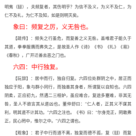
Y
明夷（
），夫频复者，其伤明乎？为信不及义，为义不及仁，为
仁不及礼，为仁不及知，如是则明灭矣。
象曰：频复之厉，义无咎也。
【疏传】：频失之行虽危，而复善之义无咎。盖唯君子能久于
其道，拳拳服膺而弗失之，是故圣人作《诗》《书》《礼》《易》
《春秋》，广开迁善去恶之门也。
六四：中行独复。
【玩辞】：居中而行，独自归复。六四位处群阴之中，居正而
独应于阳，象与群小同行，而独善其身者，所谓复以自知也。六四
阴柔，正应初九，然遇二三相妒，虽应难合，复途多蹇难，非其无
咎，圣人不欲言其从道凶也。董仲舒曰：“仁人者，正其义不谋其
利，明其道不计其功。”六四之注也。《书》曰：“尔身克正，罔敢弗
正，民心罔中，惟尔之中。”六四之谓也。
v
【观象】：君子中行而道不离，独复而德不孤，复（
）而复