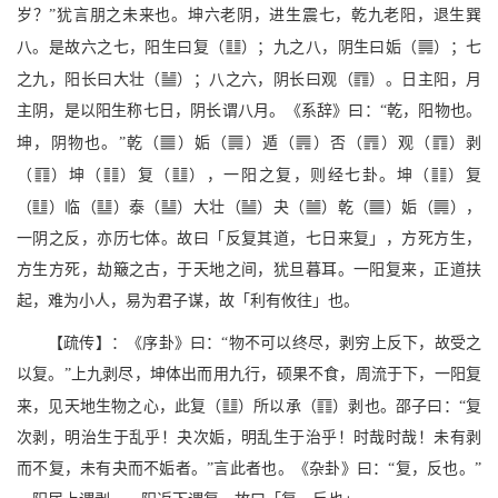
岁？”犹言朋之未来也。坤六老阴，进生震七，乾九老阳，退生巽
v
n
八。是故六之七，阳生曰复（
）；九之八，阴生曰姤（
）；七
H
;
之九，阳长曰大壮（
）；八之六，阴长曰观（
）。日主阳，月
主阴，是以阳生称七日，阴长谓八月。《系辞》曰：“乾，阳物也。
q
n
G
]
;
坤，阴物也。”乾（
）姤（
）遁（
）否（
）观（
）剥
c
w
v
w
（
）坤（
）复（
），一阳之复，则经七卦。坤（
）复
v
l
[
H
b
q
n
（
）临（
）泰（
）大壮（
）夬（
）乾（
）姤（
），
一阴之反，亦历七体。故曰「反复其道，七日来复」，方死方生，
方生方死，劫簸之古，于天地之间，犹旦暮耳。一阳复来，正道扶
起，难为小人，易为君子谋，故「利有攸往」也。
【疏传】：《序卦》曰：“物不可以终尽，剥穷上反下，故受之
以复。”上九剥尽，坤体出而用九行，硕果不食，周流于下，一阳复
v
c
来，见天地生物之心，此复（
）所以承（
）剥也。邵子曰：“复
次剥，明治生于乱乎！夬次姤，明乱生于治乎！时哉时哉！未有剥
而不复，未有夬而不姤者。”言此者也。《杂卦》曰：“复，反也。”