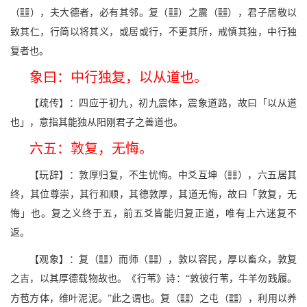
v
v
L
（
），夫大德者，必有其邻。复（
）之震（
），君子居敬以
致其仁，行简以将其义，或居或行，不更其所，戒慎其独，中行独
复者也。
象曰：中行独复，以从道也。
【疏传】：四应于初九，初九震体，震象道路，故曰「以从道
也」，意指其能独从阳刚君子之善道也。
六五：敦复，无悔。
w
【玩辞】：敦厚归复，不生忧悔。中爻互坤（
），六五居其
终，其位尊崇，其行和顺，其德敦厚，其道无悔，故曰「敦复，无
悔」也。复之义终于五，前五爻皆能归复正道，唯有上六迷复不
返。
v
u
【观象】：复（
）而师（
），敦以容民，厚以畜众，敦复
之吉，以其厚德载物故也。《行苇》诗：“敦彼行苇，牛羊勿践履。
v
e
方苞方体，维叶泥泥。”此之谓也。复（
）之屯（
），利用以养