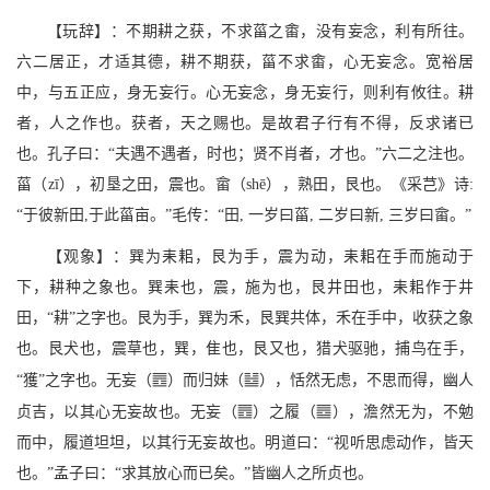
【玩辞】：不期耕之获，不求菑之畬，没有妄念，利有所往。
六二居正，才适其德，耕不期获，菑不求畬，心无妄念。宽裕居
中，与五正应，身无妄行。心无妄念，身无妄行，则利有攸往。耕
者，人之作也。获者，天之赐也。是故君子行有不得，反求诸已
也。孔子曰：“夫遇不遇者，时也；贤不肖者，才也。”六二之注也。
菑（zī），初垦之田，震也。畲（shē），熟田，艮也。《采芑》诗:
“于彼新田,于此菑亩。”毛传：“田, 一岁曰菑, 二岁曰新, 三岁曰畲。”
【观象】：巽为耒耜，艮为手，震为动，耒耜在手而施动于
下，耕种之象也。巽耒也，震，施为也，艮井田也，耒耜作于井
田，“耕”之字也。艮为手，巽为禾，艮巽共体，禾在手中，收获之象
也。艮犬也，震草也，巽，隹也，艮又也，猎犬驱驰，捕鸟在手，
j
I
“獲”之字也。无妄（
）而归妹（
），恬然无虑，不思而得，幽人
j
p
贞吉，以其心无妄故也。无妄（
）之履（
），澹然无为，不勉
而中，履道坦坦，以其行无妄故也。明道曰：“视听思虑动作，皆天
也。”孟子曰：“求其放心而已矣。”皆幽人之所贞也。