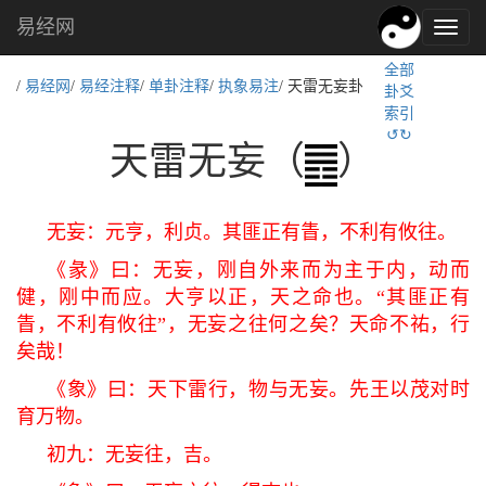
易经网
易
经
全部
文
/
易经网
/
易经注释
/
单卦注释
/
执象易注
/ 天雷无妄卦
卦爻
化,
索引
国
↺↻
学
天雷无妄（
）
文
化
无妄：元亨，利贞。其匪正有眚，不利有攸往。
《彖》曰：无妄，刚自外来而为主于内，动而
健，刚中而应。大亨以正，天之命也。“其匪正有
眚，不利有攸往”，无妄之往何之矣？天命不祐，行
矣哉！
《象》曰：天下雷行，物与无妄。先王以茂对时
育万物。
初九：无妄往，吉。