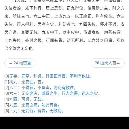
【总论】：无妄以乾震立体，六爻皆行无妄之用，得位者吉，
失位者凶，处下利行，居上忌动。初九得位，值震动之主，时之方
来，所往吉也。六二中正，上应九五，以正应正，利有攸往。六三
失位，行人得利，居者有灾，利动者也。九四失位，怀才不遇，安
居守道，其要无咎。九五中正，以中应中，虽遭身疾，勿药有喜。
上九失位，处时之极，行而有眚，动无所利。此六爻之用事，所以
治全体之无妄也。
←
24 地雷复
26 山天大畜
→
[0]
无妄：元亨，利贞。其匪正有眚，不利有攸往。
[1]
初九：无妄往，吉。
[2]
六二：不耕获，不菑畬，则利有攸往。
[3]
六三：无妄之灾，或系之牛。行人之得，邑人之灾。
[4]
九四：可贞，无咎。
[5]
九五：无妄之疾，勿药有喜。
[6]
上九：无妄行，有眚，无攸利。