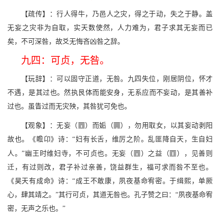
【疏传】：行人得牛，乃邑人之灾，得之于动，失之于静。盖
无妄之灾非为自取，实天数使然，人力难为，君子求其无妄而已
矣，不可深咎，故爻无悔吝凶咎之辞。
九四：可贞，无咎。
【玩辞】：可以固守正道，无咎。九四失位，刚居阴位，怀才
不遇，是其过也。然执艮体而能安身，无系应而不妄动，是其善补
过也。虽眚过而无灾殃，其咎犹可免也。
j
n
【观象】：无妄（
）而姤（
），勿用取女，以其妄动剥阳
故也。《瞻卬》诗：“妇有长舌，维厉之阶。乱匪降自天，生自妇
j
S
人。”幽王时维妇寺，不可贞也。无妄（
）之益（
），见善则
迁，有过则改，君子补过亲善，饶益群生，福可求而咎不至也。
《昊天有成命》诗：“成王不敢康，夙夜基命宥密。于缉熙，单厥
心，肆其靖之。”其行可贞，其道无咎也。孔子赞之曰：“夙夜基命宥
密，无声之乐也。”