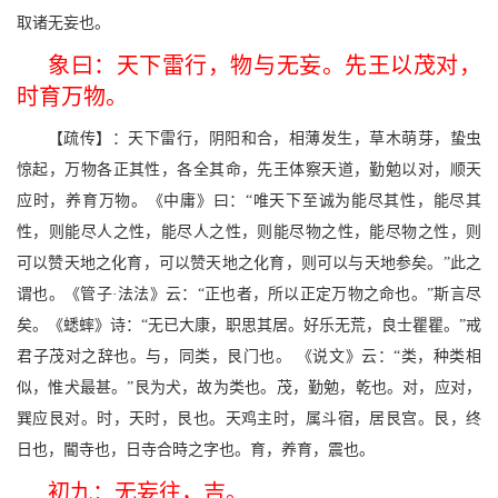
取诸无妄也。
象曰：天下雷行，物与无妄。先王以茂对，
时育万物。
【疏传】：天下雷行，阴阳和合，相薄发生，草木萌芽，蛰虫
惊起，万物各正其性，各全其命，先王体察天道，勤勉以对，顺天
应时，养育万物。《中庸》曰：“唯天下至诚为能尽其性，能尽其
性，则能尽人之性，能尽人之性，则能尽物之性，能尽物之性，则
可以赞天地之化育，可以赞天地之化育，则可以与天地参矣。”此之
谓也。《管子·法法》云：“正也者，所以正定万物之命也。”斯言尽
矣。《蟋蟀》诗：“无已大康，职思其居。好乐无荒，良士瞿瞿。”戒
君子茂对之辞也。与，同类，艮门也。 《说文》云：“类，种类相
似，惟犬最甚。”艮为犬，故为类也。茂，勤勉，乾也。对，应对，
巽应艮对。时，天时，艮也。天鸡主时，属斗宿，居艮宫。艮，终
日也，閽寺也，日寺合時之字也。育，养育，震也。
初九：无妄往，吉。