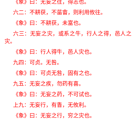
《象》曰：无妄之往，得志也。
六二：不耕获，不菑畬，则利用攸往。
《象》曰：不耕获，未富也。
六三：无妄之灾，或系之牛，行人之得，邑人之
灾。
《象》曰：行人得牛，邑人灾也。
九四：可贞。无咎。
《象》曰：可贞无咎，固有之也。
九五：无妄之疾，勿药有喜。
《象》曰：无妄之药，不可试也。
上九：无妄行，有眚，无攸利。
《象》曰：无妄之行，穷之灾也。