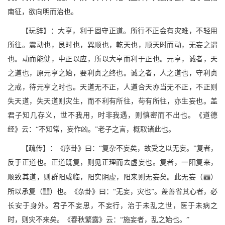
南征，欲向明而治也。
【玩辞】：大亨，利于固守正道。所行不正会有灾难，不轻用
所往。震动也，艮时也，巽顺也，乾天也，顺天时而动，无妄之谓
也。动而能健，中正以应，所以大亨而利于正也。元亨，诚者，天
之道也，原元亨之始，要利贞之终也。诚之者，人之道也，守利贞
之戒，待元亨之时也。天道无不正，人道合天亦当无不正，不正则
失天道，失天道则灾生，而不利有所往，苟有所往，亦生妄也。盖
君子知几存义，世不我用，时非我遇，则慎密而不出也。《道德
经》云：“不知常，妄作凶。”老子之言，概取诸此也。
【疏传】：《序卦》曰：“复杂不妄矣，故受之以无妄。”复者，
反于正道也。正道既复，则见正理而去虚妄也。复者，一阳复来，
j
顺致其道，则群阳咸临，阳实阴虚，阳来则无妄矣。此无妄（
）
v
所以承复（
）也。《杂卦》曰：“无妄，灾也”。盖善省其心者，必
长安于身外。君子不妄思，不妄行，治于未乱之世，医于未病之
时，则灾不来矣。《春秋繁露》云：“施妄者，乱之始也。”