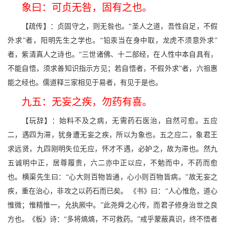
象曰：可贞无咎，固有之也。
【疏传】：贞固守之，则无咎也。“圣人之道，吾性自足，不假
外求”者，阳明先生之学也。“铅汞当在身中取，龙虎不须意外求”
者，紫清真人之诗也。“三世诸佛、十二部经，在人性中本自具有，
不能自悟，须求善知识指示方见；若自悟者，不假外求”者，六祖惠
能之经也。儒道释三家相见于易者，有见于是也。
九五：无妄之疾，勿药有喜。
【玩辞】：始料不及之病，无需药石医治，自然可愈。五应
二，遇四为滞，犹身遭无妄之疾，所以为象也。五之应二，象君王
求远贤，九四刚明失位无应，怀才不遇，必妒之，故为滞也。然九
五诚明中正，居尊履贵，六二亦中正以应，不勉而中，不药而愈
也。横渠先生曰：“心大则百物皆通，心小则百物皆病。”故无妄之
疾，重在治心，非攻之以药石而已矣。 《书》曰：“人心惟危，道心
惟微；惟精惟一，允执厥中。”此尧舜之心传，而君子修身治世之良
方也。《板》诗：“多将熇熇，不可救药。”戒乎蒙蔽真识，终不悟者