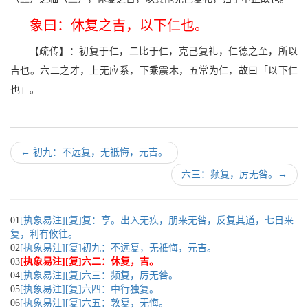
象曰：休复之吉，以下仁也。
【疏传】：初复于仁，二比于仁，克己复礼，仁德之至，所以
吉也。六二之才，上无应系，下乘震木，五常为仁，故曰「以下仁
也」。
←
初九：不远复，无祗悔，元吉。
六三：频复，厉无咎。
→
01
[执象易注][复]复：亨。出入无疾，朋来无咎，反复其道，七日来
复，利有攸往。
02
[执象易注][复]初九：不远复，无祗悔，元吉。
03
[执象易注][复]六二：休复，吉。
04
[执象易注][复]六三：频复，厉无咎。
05
[执象易注][复]六四：中行独复。
06
[执象易注][复]六五：敦复，无悔。