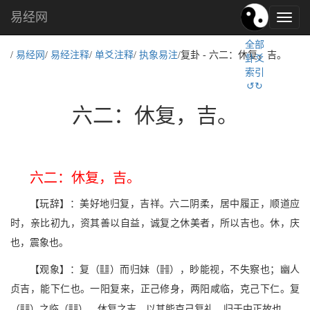
易经网
易
经
全部
文
/
易经网
/
易经注释
/
单爻注释
/
执象易注
/复卦 - 六二：休复，吉。
卦爻
化,
索引
国
↺↻
学
文
六二：休复，吉。
化
六二：休复，吉。
【玩辞】：美好地归复，吉祥。六二阴柔，居中履正，顺道应
时，亲比初九，资其善以自益，诚复之休美者，所以吉也。休，庆
也，震象也。
v
f
【观象】：复（
）而归妹（
），眇能视，不失察也；幽人
贞吉，能下仁也。一阳复来，正己修身，两阳咸临，克己下仁。复
v
l
（
）之临（
），休复之吉，以其能克己复礼，归于中正故也。