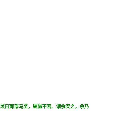
顷日南部马至，厩隘不容。谓余买之，余乃