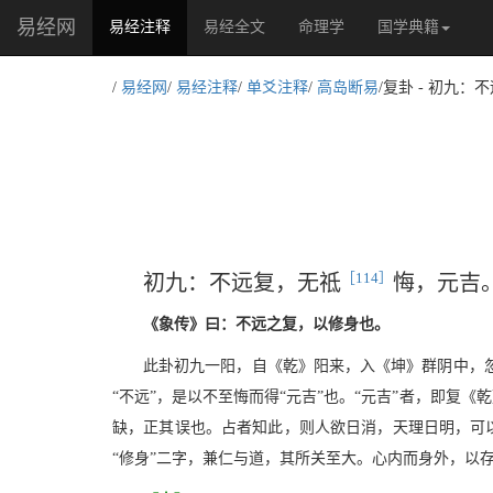
易经网
(current)
易经注释
易经全文
命理学
国学典籍
/
易经网
/
易经注释
/
单爻注释
/
高岛断易
/复卦 - 初九
［114］
初九：不远复，无祗
悔，元吉
《象传》曰：不远之复，以修身也。
此卦初九一阳，自《乾》阳来，入《坤》群阴中，
“不远”，是以不至悔而得“元吉”也。“元吉”者，即复
缺，正其误也。占者知此，则人欲日消，天理日明，可以
“修身”二字，兼仁与道，其所关至大。心内而身外，以