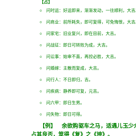
【占】
○ 问时运：好运即来，渐渐发动，一往顺利，大吉
○ 问商业：前所耗失，即可复得，可免悔恨，大吉
○ 问家宅：旧业复兴，即在目前，大吉。
○ 问战征：即日可转败为成，大吉。
○ 问讼事：始审不直，再控必胜，大吉。
○ 问婚嫁：主散而复成，大吉。
○ 问行人：不日即归，吉。
○ 问疾病：静养即可复，元吉。
○ 问六甲：即日生男。
○ 问失物：即日可得。
【例】 余欲购驱车之马，适遇儿玉少
占其良否，筮得《复》之《坤》。