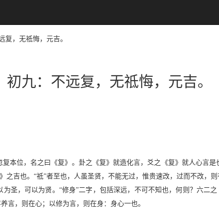
：不远复，无祗悔，元吉。
初九：不远复，无祗悔，元吉。
。
忽复本位，名之曰《复》。卦之《复》就造化言，爻之《复》就人心言是
《乾》之吉也。“祗”者至也，人虽圣贤，不能无过，惟贵速改，过而不改，
为圣，可以为贤。“修身”二字，包括深远，不可不知也，何则？六二之《
存养言，则在心；以修为言，则在身：身心一也。