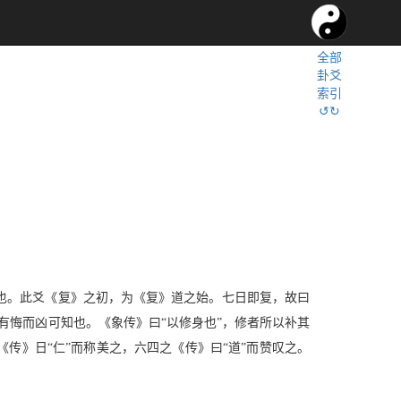
全部
卦爻
索引
↺↻
也。此爻《复》之初，为《复》道之始。七日即复，故曰
则有悔而凶可知也。《象传》曰“以修身也”，修者所以补其
传》日“仁”而称美之，六四之《传》曰“道”而赞叹之。