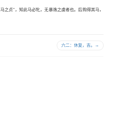
牝马之贞”，知此马必牝，无暴逸之虞者也。后购得其马，
六二：休复，吉。
→