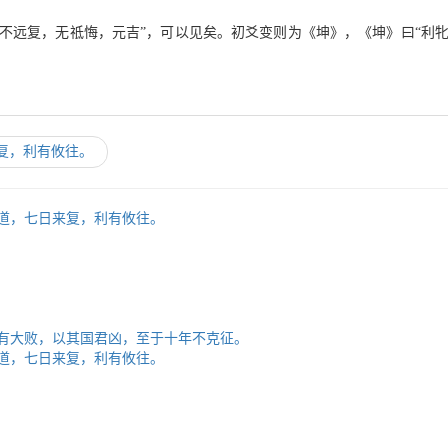
不远复，无祗悔，元吉”，可以见矣。初爻变则为《坤》，《坤》曰“利
复，利有攸往。
其道，七日来复，利有攸往。
终有大败，以其国君凶，至于十年不克征。
其道，七日来复，利有攸往。