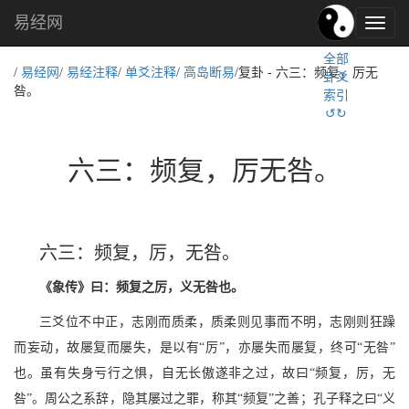
易经网
易
经
全部
文
/
易经网
/
易经注释
/
单爻注释
/
高岛断易
/复卦 - 六三：频复，厉无
卦爻
化,
咎。
索引
国
↺↻
学
文
化
六三：频复，厉无咎。
六三：频复，厉，无咎。
《象传》曰：频复之厉，义无咎也。
三爻位不中正，志刚而质柔，质柔则见事而不明，志刚则狂躁
而妄动，故屡复而屡失，是以有“厉”，亦屡失而屡复，终可“无咎”
也。虽有失身亏行之惧，自无长傲遂非之过，故曰“频复，厉，无
咎”。周公之系辞，隐其屡过之罪，称其“频复”之善；孔子释之曰“义