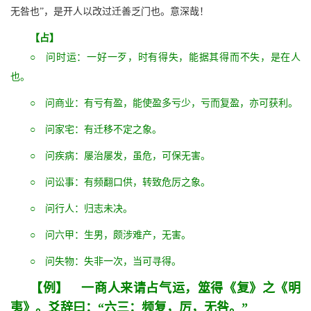
无咎也”，是开人以改过迁善乏门也。意深哉！
【占】
○ 问时运：一好一歹，时有得失，能据其得而不失，是在人
也。
○ 问商业：有亏有盈，能使盈多亏少，亏而复盈，亦可获利。
○ 问家宅：有迁移不定之象。
○ 问疾病：屡治屡发，虽危，可保无害。
○ 问讼事：有频翻口供，转致危厉之象。
○ 问行人：归志未决。
○ 问六甲：生男，颇涉难产，无害。
○ 问失物：失非一次，当可寻得。
【例】 一商人来请占气运，筮得《复》之《明
夷》。爻辞曰：“六三：频复，厉，无咎。”