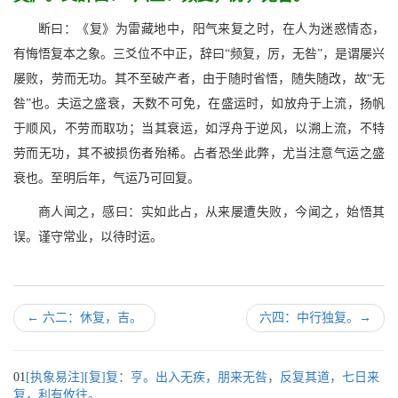
断曰：《复》为雷藏地中，阳气来复之时，在人为迷惑情态，
有悔悟复本之象。三爻位不中正，辞曰“频复，厉，无咎”，是谓屡兴
屡败，劳而无功。其不至破产者，由于随时省悟，随失随改，故“无
咎”也。夫运之盛衰，天数不可免，在盛运时，如放舟于上流，扬帆
于顺风，不劳而取功；当其衰运，如浮舟于逆风，以溯上流，不特
劳而无功，其不被损伤者殆稀。占者恐坐此弊，尤当注意气运之盛
衰也。至明后年，气运乃可回复。
商人闻之，感曰：实如此占，从来屡遭失败，今闻之，始悟其
误。谨守常业，以待时运。
←
六二：休复，吉。
六四：中行独复。
→
01
[执象易注][复]复：亨。出入无疾，朋来无咎，反复其道，七日来
复，利有攸往。