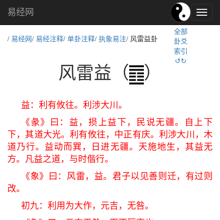
易经网
易
经
全部
文
/
易经网
/
易经注释
/
单卦注释
/
执象易注
/ 风雷益卦
卦爻
化,
索引
国
↺↻
学
风雷益（
）
文
化
益：利有攸往。利涉大川。
《彖》曰：益，损上益下，民说无疆。自上下
下，其道大光。利有攸往，中正有庆。利涉大川，木
道乃行。益动而巽，日进无疆。天施地生，其益无
方。凡益之道，与时偕行。
《象》曰：风雷，益。君子以见善则迁，有过则
改。
初九：利用为大作，元吉，无咎。