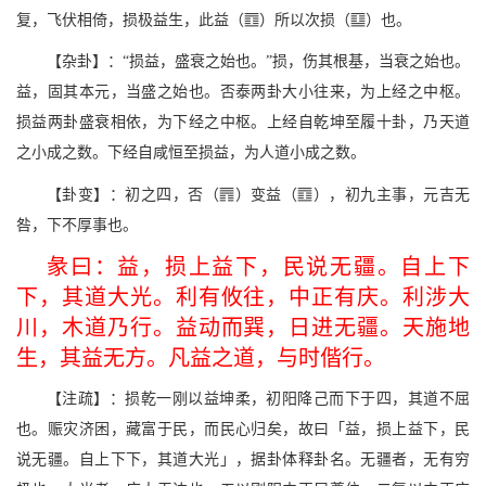
S
A
复，飞伏相倚，损极益生，此益（
）所以次损（
）也。
【杂卦】：“损益，盛衰之始也。”损，伤其根基，当衰之始也。
益，固其本元，当盛之始也。否泰两卦大小往来，为上经之中枢。
损益两卦盛衰相依，为下经之中枢。上经自乾坤至履十卦，乃天道
之小成之数。下经自咸恒至损益，为人道小成之数。
]
S
【卦变】：初之四，否（
）变益（
），初九主事，元吉无
咎，下不厚事也。
彖曰：益，损上益下，民说无疆。自上下
下，其道大光。利有攸往，中正有庆。利涉大
川，木道乃行。益动而巽，日进无疆。天施地
生，其益无方。凡益之道，与时偕行。
【注疏】：损乾一刚以益坤柔，初阳降己而下于四，其道不屈
也。赈灾济困，藏富于民，而民心归矣，故曰「益，损上益下，民
说无疆。自上下下，其道大光」，据卦体释卦名。无疆者，无有穷