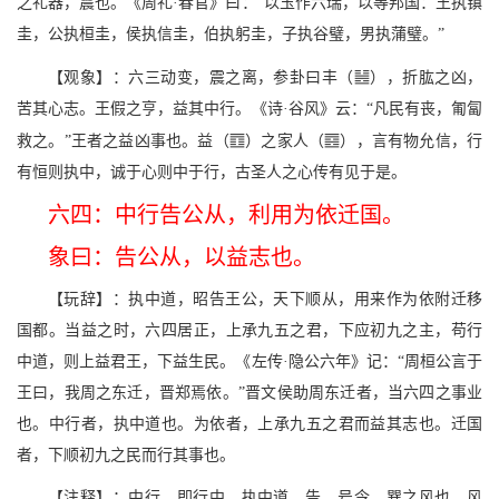
之礼器，震也。《周礼·春官》曰：“以玉作六瑞，以等邦国：王执镇
圭，公执桓圭，侯执信圭，伯执躬圭，子执谷璧，男执蒲璧。”
Z
【观象】：六三动变，震之离，参卦曰丰（
），折肱之凶，
苦其心志。王假之亨，益其中行。《诗·谷风》云：“凡民有丧，匍匐
S
O
救之。”王者之益凶事也。益（
）之家人（
），言有物允信，行
有恒则执中，诚于心则中于行，古圣人之心传有见于是。
六四：中行告公从，利用为依迁国。
象曰：告公从，以益志也。
【玩辞】：执中道，昭告王公，天下顺从，用来作为依附迁移
国都。当益之时，六四居正，上承九五之君，下应初九之主，苟行
中道，则上益君王，下益生民。《左传·隐公六年》记：“周桓公言于
王曰，我周之东迁，晋郑焉依。”晋文侯助周东迁者，当六四之事业
也。中行者，执中道也。为依者，上承九五之君而益其志也。迁国
者，下顺初九之民而行其事也。
【注释】：中行，即行中，执中道。告，号令，巽之风也。风