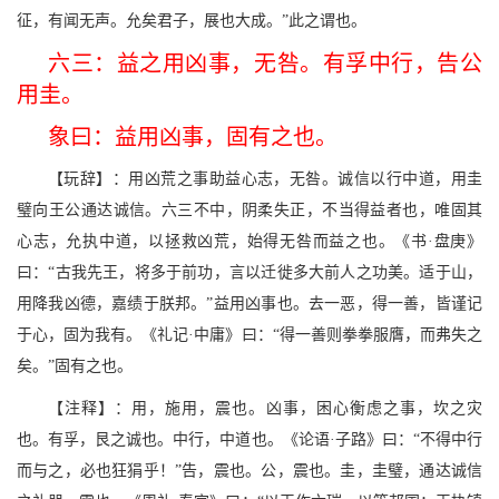
征，有闻无声。允矣君子，展也大成。”此之谓也。
六三：益之用凶事，无咎。有孚中行，告公
用圭。
象曰：益用凶事，固有之也。
【玩辞】：用凶荒之事助益心志，无咎。诚信以行中道，用圭
璧向王公通达诚信。六三不中，阴柔失正，不当得益者也，唯固其
心志，允执中道，以拯救凶荒，始得无咎而益之也。《书·盘庚》
曰：“古我先王，将多于前功，言以迁徙多大前人之功美。适于山，
用降我凶德，嘉绩于朕邦。”益用凶事也。去一恶，得一善，皆谨记
于心，固为我有。《礼记·中庸》曰：“得一善则拳拳服膺，而弗失之
矣。”固有之也。
【注释】：用，施用，震也。凶事，困心衡虑之事，坎之灾
也。有孚，艮之诚也。中行，中道也。《论语·子路》曰：“不得中行
而与之，必也狂狷乎！”告，震也。公，震也。圭，圭璧，通达诚信