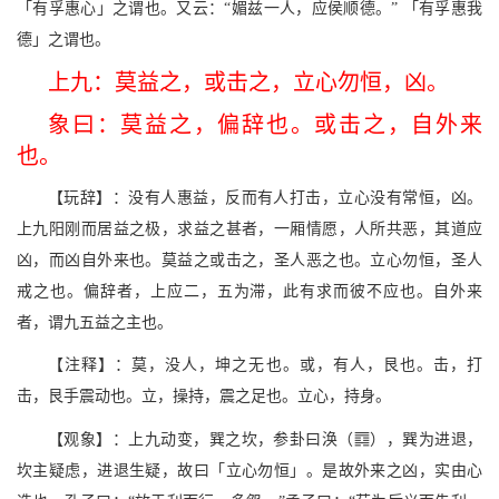
「有孚惠心」之谓也。又云：“媚兹一人，应侯顺德。” 「有孚惠我
德」之谓也。
上九：莫益之，或击之，立心勿恒，凶。
象曰：莫益之，偏辞也。或击之，自外来
也。
【玩辞】：没有人惠益，反而有人打击，立心没有常恒，凶。
上九阳刚而居益之极，求益之甚者，一厢情愿，人所共恶，其道应
凶，而凶自外来也。莫益之或击之，圣人恶之也。立心勿恒，圣人
戒之也。偏辞者，上应二，五为滞，此有求而彼不应也。自外来
者，谓九五益之主也。
【注释】：莫，没人，坤之无也。或，有人，艮也。击，打
击，艮手震动也。立，操持，震之足也。立心，持身。
B
【观象】：上九动变，巽之坎，参卦曰涣（
），巽为进退，
坎主疑虑，进退生疑，故曰「立心勿恒」。是故外来之凶，实由心