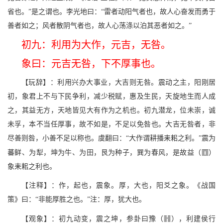
省也。”是之谓也。李光地曰：“雷者动阳气者也，故人心奋发而勇于
善者如之；风者散阴气者也，故人心荡涤以泊其恶者如之。”
初九：利用为大作，元吉，无咎。
象曰：元吉无咎，下不厚事也。
【玩辞】：利用兴办大事业，大吉则无咎。震动之主，阳刚居
初，象君上不与下民争利，减少税赋，惠及生民，天旋地生而人成
之，其益无方，天地皆见大有作为之机也。初九潜龙，位未崇，诚
未孚，本不当任厚事，故不如是，不足以免咎也。大吉无咎者，非
尽善则咎，小善不足以称也。虞翻曰：“大作谓耕播耒耜之利。”震为
S
蕃鲜、为犁，坤为牛、为田，艮为种子，巽为春风，是故益（
）
象耒耜之利也。
【注释】：作，起也，震象。厚，大也，阳爻之象。《战国
策》曰：“非能厚胜之也。”注：厚，犹大也。
f
【观象】：初九动变，震之坤，参卦曰豫（
），利建侯行