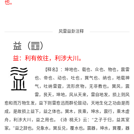
也。
风雷益卦注释
S
益（
）
益：利有攸往，利涉大川。
【释名】：坤地也、载也、众也、物也，震雷
也、帝也、动也、吐也，巽气也、纳也，地载神
气，吐纳雷霆，流形庶物，无非教也。巽风，震
雷，艮天，坤地，风从天来，雷自地发，损上则风
愈和而万物生发，益下则雷愈迅而群伦鼓动，天地生化之功由是而
成，是故损上益下，益之体也。巽木，艮乘，坤水，震行，乘木虚
舟，利涉大川，益之用也。《诗·桃夭》云：“之子于归，益其室
家。”益之辞也。兑象水，巽反兑，覆水也。震器，坤水，巽覆，器