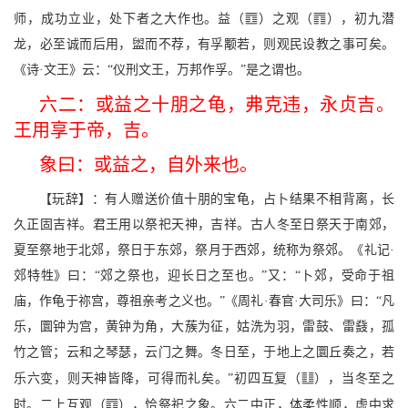
S
;
师，成功立业，处下者之大作也。益（
）之观（
），初九潜
龙，必至诚而后用，盥而不荐，有孚颙若，则观民设教之事可矣。
《诗·文王》云：“仪刑文王，万邦作孚。”是之谓也。
六二：或益之十朋之龟，弗克违，永贞吉。
王用享于帝，吉。
象曰：或益之，自外来也。
【玩辞】：有人赠送价值十朋的宝龟，占卜结果不相背离，长
久正固吉祥。君王用以祭祀天神，吉祥。古人冬至日祭天于南郊，
夏至祭地于北郊，祭日于东郊，祭月于西郊，统称为祭郊。《礼记·
郊特牲》曰：“郊之祭也，迎长日之至也。”又：“卜郊，受命于祖
庙，作龟于祢宫，尊祖亲考之义也。”《周礼·春官·大司乐》曰：“凡
乐，圜钟为宫，黄钟为角，大蔟为征，姑洗为羽，雷鼓、雷鼗，孤
竹之管；云和之琴瑟，云门之舞。冬日至，于地上之圜丘奏之，若
v
乐六变，则天神皆降，可得而礼矣。”初四互复（
），当冬至之
;
时。二上互观（
），恰祭祀之象。六二中正，体柔性顺，虚中求