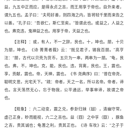
益，九五中正而应，是得永贞之吉，而王用享于帝也。自外来者，
谓九五也。孟子曰：“夫苟好善，则四海之内，皆将轻千里而来告之
以善。”孔子曰：“吾欲仁，斯仁至矣。”皆谓此也。或益之，人益之
也。弗克违，鬼神益之也。用享于帝，天益之也。
【注释】：或，有人，不一之辞，艮也。十，坤也。朋，十贝
为朋，坤也。《诗·菁菁者莪》云：“既见君子，锡我百朋。”高亨
注：“朋，古代以贝壳为货币，五贝为一串，两串为一朋。”龟，艮
也。弗，不，坤也。克，能，艮也。违，背离，艮也。王，震也。
享，贡献，震也。帝，天神，震也。《书·尧典序》曰：“昔在帝尧，
聪明文思，光宅天下。”疏：帝者，天之一名，所以名帝。帝者，谛
也。言天荡然无心，忘于物我，公平通远，举事审谛，故谓之帝
也。
I
【观象】：六二动变，震之兑，参卦归妹（
），清幽守常，
S
M
虚己正身，眇而能视，六二之吉也。益（
）之中孚（
），豚鱼
之吉，贵其诚也；龟蓍之利，贵其正也。《诗·车攻》云：“之子于