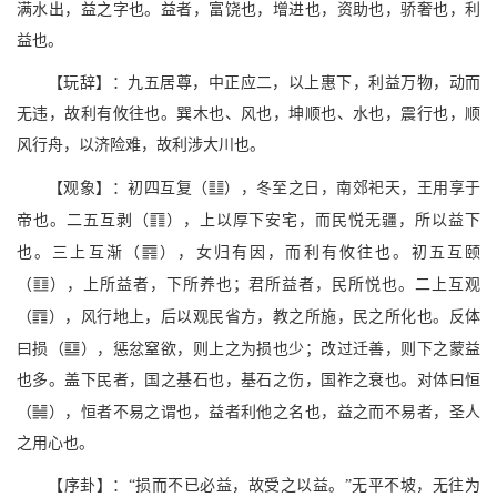
满水出，益之字也。益者，富饶也，增进也，资助也，骄奢也，利
益也。
【玩辞】：九五居尊，中正应二，以上惠下，利益万物，动而
无违，故利有攸往也。巽木也、风也，坤顺也、水也，震行也，顺
风行舟，以济险难，故利涉大川也。
v
【观象】：初四互复（
），冬至之日，南郊祀天，王用享于
c
帝也。二五互剥（
），上以厚下安宅，而民悦无疆，所以益下
U
也。三上互渐（
），女归有因，而利有攸往也。初五互颐
m
（
），上所益者，下所养也；君所益者，民所悦也。二上互观
;
（
），风行地上，后以观民省方，教之所施，民之所化也。反体
A
曰损（
），惩忿窒欲，则上之为损也少；改过迁善，则下之蒙益
也多。盖下民者，国之基石也，基石之伤，国祚之衰也。对体曰恒
/
（
），恒者不易之谓也，益者利他之名也，益之而不易者，圣人
之用心也。
【序卦】：“损而不已必益，故受之以益。”无平不坡，无往为