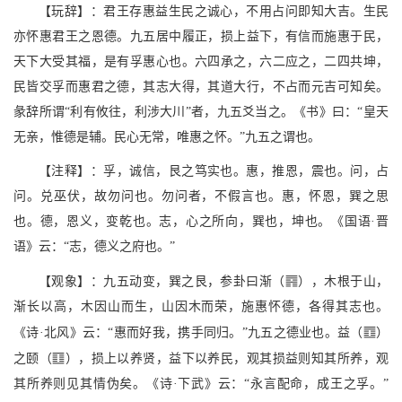
【玩辞】：君王存惠益生民之诚心，不用占问即知大吉。生民
亦怀惠君王之恩德。九五居中履正，损上益下，有信而施惠于民，
天下大受其福，是有孚惠心也。六四承之，六二应之，二四共坤，
民皆交孚而惠君之德，其志大得，其道大行，不占而元吉可知矣。
彖辞所谓“利有攸往，利涉大川”者，九五爻当之。《书》曰：“皇天
无亲，惟德是辅。民心无常，唯惠之怀。”九五之谓也。
【注释】：孚，诚信，艮之笃实也。惠，推恩，震也。问，占
问。兑巫伏，故勿问也。勿问者，不假言也。惠，怀恩，巽之思
也。德，恩义，变乾也。志，心之所向，巽也，坤也。《国语·晋
语》云：“志，德义之府也。”
U
【观象】：九五动变，巽之艮，参卦曰渐（
），木根于山，
渐长以高，木因山而生，山因木而荣，施惠怀德，各得其志也。
S
《诗·北风》云：“惠而好我，携手同归。”九五之德业也。益（
）
m
之颐（
），损上以养贤，益下以养民，观其损益则知其所养，观
其所养则见其情伪矣。《诗·下武》云：“永言配命，成王之孚。”