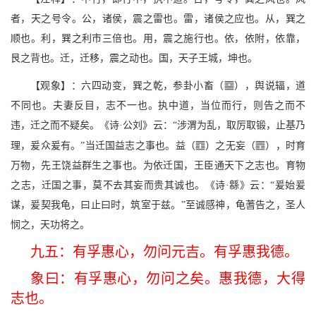
者，天之号令。公，诸侯，震之雷也。雷，诸侯之应也。从，巽之
顺也。利，巽之利市三倍也。用，震之施行也。依，依附，依靠，
艮之背也。迁，迁移，震之动也。国，天子王城，坤也。
o
【观象】：六四动变，巽之乾，参卦小畜（
），舆说辐，道
不同也。夫妻反目，志不一也。执中道，当位而行，则告之而不
违，迁之而不疑矣。《诗·公刘》云：“涉渭为乱，取厉取锻，止基乃
S
j
理，爰众爰有。”当迁国益志之事也。益（
）之无妄（
），时育
万物，先王饶益群生之事也。为依迁国，王臣通天下之志也。育物
之志，迁国之事，莫不去其妄而贵其诚也。《诗·緜》云：“爰始爰
谋，爰契我龟，曰止曰时，筑室于兹。”至诚感神，龟蓍告之，圣人
悯之，天功将之。
九五：有孚惠心，勿问元吉。有孚惠我德。
象曰：有孚惠心，勿问之矣。惠我德，大得
志也。