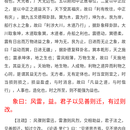
极也。大光者，广大无边也。五以刚阳中正居尊位，二复以中正应
之，是以中正之道益天下，天下受其福庆，故曰「利有攸往，中正
有庆」，据九五爻德释卦辞。巽为木，震为行，坤为水，艮为岸，
船行水上之象，故曰「利涉大川，木道乃行」，据卦象释卦辞。大
川取象坤，木道取象巽，木道者，舟船之利也。震德动，巽德柔，
震有日出而万物进益之象，坤为无，艮为止，日进而无止之象，故
曰「益动而巽，日进无疆」，据卦德复释卦名。巽本乾形，天之施
也；震承坤体，地之生也；雷风相薄，万物生发，故曰「天施地
生，其益无方」。天始物，地生物，人成物，利物之道异而利物之
心同，是谓其益无方也。无方者，无有定体也。时当宜则宜之，时
当损则损之，损益盈虚，与时消息，故曰「凡益之道，与时偕
行」，人事也，造化也，时之所至，则不能强为益也。
象曰：风雷，益。君子以见善则迁，有过则
改。
【注疏】：风骤则雷迅，雷激则风烈，交相助益，君子法之，
见善即迁，知过立改。《论语·里仁》曰：“见贤思齐焉，见不贤内自