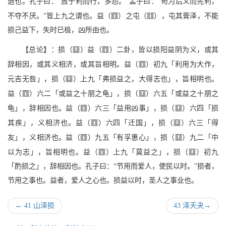
造也。孔子曰：“放于利而行，多怨。”孟子曰：“苟为后义而先利，
S
e
不夺不厌。”皆上九之谓也。益（
）之屯（
），屯其膏泽，不能
损己益下，失时已极，凶所由也。
A
S
【总论】：损（
）益（
）二卦，皆以损阳益阴为义，或其
S
辞相因，或其义相济，或其旨相明。益（
）初九「利用为大作，
A
元吉无咎」，损（
）上九「弗损益之，大得志也」，旨相明也。
S
A
益（
）六二「或益之十朋之龟」，损（
）六五「或益之十朋之
S
A
龟」，辞相因也。益（
）六三「益用凶事」，损（
）六四「损
S
A
其疾」，义相济也。益（
）六四「迁国」，损（
）六三「得
S
A
友」，义相济也。益（
）九五「有孚惠心」，损（
）九二「中
S
A
以为志」，旨相明也。益（
）上九「莫益之」，损（
）初九
「酌损之」，辞相因也。孔子曰：“节用而爱人，使民以时。”损者，
节用之事也。益者，爱人之心也。损益以时，圣人之事业也。
←
41 山泽损
43 泽天夬
→