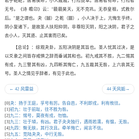
君子乾乾，居易俟命，小人戚戚，行险侥幸。居易者有命，行险者
无号。《诗·瞻卬》云：“藐藐昊天，无不克巩。无忝皇祖，式救尔
b
q
后。”是之谓也。夬（
）之乾（
），小人决于上，亢悔生乎终，
阴小复诸下，是故圣人扶阳抑阴，非尊阳灭阴，阳之决阴，君子之
去小人，灭其道、止其害而已矣。
【总论】：综观夬卦，五阳决阴是其旨也。圣人忧其过决，是
以爻彖之间皆存戒惧之辞而垂诫其和也。初九戒其不胜，九二惕其
有戎，九三警其有凶，九四断其悔亡，九五裁其无咎，上六哀其无
号。圣人之情见乎辞者，有见于此也。
←
42 风雷益
44 天风姤
→
[0]
夬：扬于王庭，孚号有厉。告自邑，不利即戎，利有攸往。
[1]
初九：壮于前趾，往不胜为咎。
[2]
九二：惕号，莫夜有戎，勿恤。
[3]
九三：壮于頄，有凶。君子夬夬独行，遇雨若濡，有愠，无咎。
[4]
九四：臀无肤，其行次且。牵羊悔亡，闻言不信。
[5]
九五：苋陆夬夬，中行无咎。