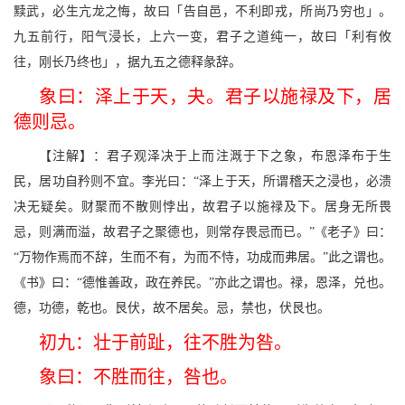
黩武，必生亢龙之悔，故曰「告自邑，不利即戎，所尚乃穷也」。
九五前行，阳气浸长，上六一变，君子之道纯一，故曰「利有攸
往，刚长乃终也」，据九五之德释彖辞。
象曰：泽上于天，夬。君子以施禄及下，居
德则忌。
【注解】：君子观泽决于上而注溉于下之象，布恩泽布于生
民，居功自矜则不宜。李光曰：“泽上于天，所谓稽天之浸也，必溃
决无疑矣。财聚而不散则悖出，故君子以施禄及下。居身无所畏
忌，则满而溢，故君子之聚德也，则常存畏忌而已。”《老子》曰：
“万物作焉而不辞，生而不有，为而不恃，功成而弗居。”此之谓也。
《书》曰：“德惟善政，政在养民。”亦此之谓也。禄，恩泽，兑也。
德，功德，乾也。艮伏，故不居矣。忌，禁也，伏艮也。
初九：壮于前趾，往不胜为咎。
象曰：不胜而往，咎也。