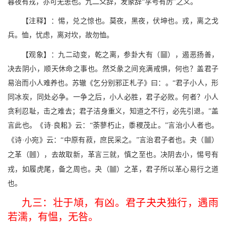
暮夜有戎，亦可无患也。九二爻辞，发彖辞“孚号有厉”之义。
【注释】：惕，兑之惊也。莫夜，黑夜，伏坤也。戎，离之戈
兵。恤，忧虑，离对坎，故勿恤。
s
【观象】：九二动变，乾之离，参卦大有（
），遏恶扬善，
决去阴小，顺天休命之事也。然爻彖之间充满戒惧，何也？盖君子
易治而小人难养也。苏辙《乞分别邪正札子》曰：。“君子小人，形
同冰炭，同处必争。一争之后，小人必胜，君子必败。何者？小人
贪利忍耻，击之难去；君子洁身重义，知道之不行，必先引退。”盖
言此也。《诗·良耜》云：“荼蓼朽止，黍稷茂止。”言治小人者也。
b
《诗·小宛》云：“中原有菽，庶民采之。”言治君子者也。夬（
）
E
之革（
），去故取新，革言三就，慎之至也。决阴去小，惕号有
b
戎，如履虎尾，备之周也。夬（
）之革，君子所以革心易行之道
也。
九三：壮于頄，有凶。君子夬夬独行，遇雨
若濡，有愠，无咎。