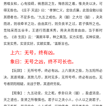
男唱女和，心有挂碍，祸患因之生，悔吝因之着，惟夬夬以决，可
得无咎也。《庄子·天运》曰：“孝悌仁义，忠信贞廉，此皆自勉以役
b
H
其德者也，不足多也。”九五之戒也。夬（
）之大壮（
），夬夬
而进，则收牵羊之功，由由其行，则负丧羊之过，君子慎所之也。
苋陆采而五谷丰，王道行而嘉禾秀，用夬夬而舍由由，当于斯时
也。《诗·生民》云：“茀厥丰草，种之黄茂。实方实苞，实种实褎，
实发实秀，实坚实好，实颖实栗。”盖斯言也。
上六：无号，终有凶。
象曰：无号之凶，终不可长也。
【玩辞】：无所号呼，终必有凶。上六居夬之极，为五阳所必
决，其道将废，其势几尽，其时无多，无所号呼，终必有凶也。无
号者阴阳相疑，龙战于野，其道终穷矣。
b
【观象】：九五动变，兑之乾，参卦曰夬（
），盈虚消息，
天之道也，圣贤之所敬慎也。君子以之夬小人，小人以之剥君子，