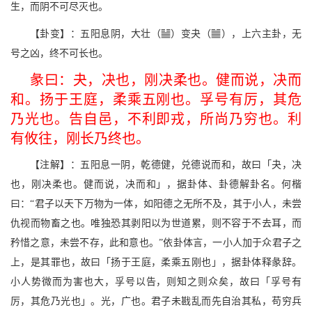
生，而阴不可尽灭也。
H
b
【卦变】：五阳息阴，大壮（
）变夬（
），上六主卦，无
号之凶，终不可长也。
彖曰：夬，决也，刚决柔也。健而说，决而
和。扬于王庭，柔乘五刚也。孚号有厉，其危
乃光也。告自邑，不利即戎，所尚乃穷也。利
有攸往，刚长乃终也。
【注解】：五阳息一阴，乾德健，兑德说而和，故曰「夬，决
也，刚决柔也。健而说，决而和」，据卦体、卦德解卦名。何楷
曰：“君子以天下万物为一体，如阳德之无所不及，其于小人，未尝
仇视而物畜之也。唯独恐其剥阳以为世道累，则不容于不去耳，而
矜惜之意，未尝不存，此和意也。”依卦体言，一小人加于众君子之
上，是其罪也，故曰「扬于王庭，柔乘五刚也」，据卦体释彖辞。
小人势微而为害也大，孚号以告，则知之则众矣，故曰「孚号有
厉，其危乃光也」。光，广也。君子未戡乱而先自治其私，苟穷兵