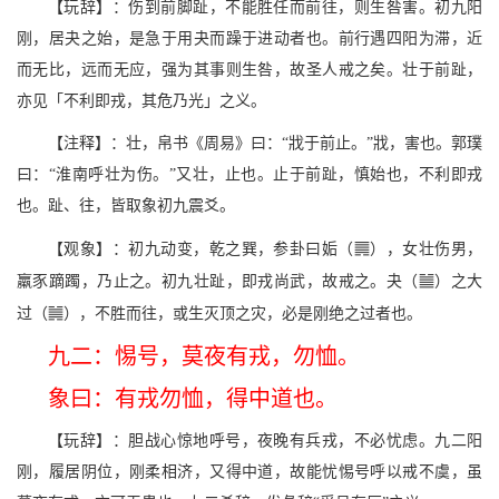
【玩辞】：伤到前脚趾，不能胜任而前往，则生咎害。初九阳
刚，居夬之始，是急于用夬而躁于进动者也。前行遇四阳为滞，近
而无比，远而无应，强为其事则生咎，故圣人戒之矣。壮于前趾，
亦见「不利即戎，其危乃光」之义。
【注释】：壮，帛书《周易》曰：“戕于前止。”戕，害也。郭璞
曰：“淮南呼壮为伤。”又壮，止也。止于前趾，慎始也，不利即戎
也。趾、往，皆取象初九震爻。
n
【观象】：初九动变，乾之巽，参卦曰姤（
），女壮伤男，
b
羸豕蹢躅，乃止之。初九壮趾，即戎尚武，故戒之。夬（
）之大
,
过（
），不胜而往，或生灭顶之灾，必是刚绝之过者也。
九二：惕号，莫夜有戎，勿恤。
象曰：有戎勿恤，得中道也。
【玩辞】：胆战心惊地呼号，夜晚有兵戎，不必忧虑。九二阳
刚，履居阴位，刚柔相济，又得中道，故能忧惕号呼以戒不虞，虽