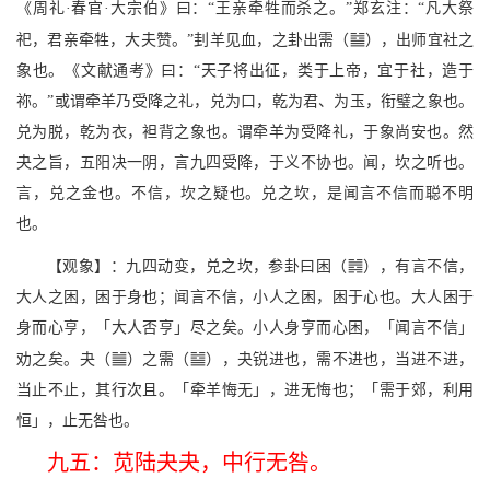
《周礼·春官·大宗伯》曰：“王亲牵牲而杀之。”郑玄注：“凡大祭
t
祀，君亲牵牲，大夫赞。”刲羊见血，之卦出需（
），出师宜社之
象也。《文献通考》曰：“天子将出征，类于上帝，宜于社，造于
祢。”或谓牵羊乃受降之礼，兑为口，乾为君、为玉，衔璧之象也。
兑为脱，乾为衣，袒背之象也。谓牵羊为受降礼，于象尚安也。然
夬之旨，五阳决一阴，言九四受降，于义不协也。闻，坎之听也。
言，兑之金也。不信，坎之疑也。兑之坎，是闻言不信而聪不明
也。
J
【观象】：九四动变，兑之坎，参卦曰困（
），有言不信，
大人之困，困于身也；闻言不信，小人之困，困于心也。大人困于
身而心亨，「大人否亨」尽之矣。小人身亨而心困，「闻言不信」
b
t
劝之矣。夬（
）之需（
），夬锐进也，需不进也，当进不进，
当止不止，其行次且。「牵羊悔无」，进无悔也；「需于郊，利用
恒」，止无咎也。
九五：苋陆夬夬，中行无咎。