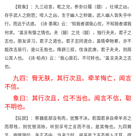
p
【观象】：九三动变，乾之兑，参卦曰履（
），壮頄之凶，
存乎武人之刚怒；咥人之凶，生于幽人之眇跛。武人幽人皆失乎中
行，而远于达道。《诗·黍离》云：“知我者谓我心忧，不知我者谓我
b
V
何求。”盖言有愠之情也。夬（
）之兑（
），独行夬夬，君子之
志也。朋友讲习，君子之道也。君子志同道合，虽情牵物累，亦不
能改志易行，是以无咎也。降辟三叔，伐诛武庚，君子夬夬，则周
公其人也。《诗·柏舟》云：“我心匪石，不可转也。”盖言夬夬之志
也。
九四：臀无肤，其行次且。牵羊悔亡，闻言
不信。
象曰：其行次且，位不当也。闻言不信，聪
不明也。
【玩辞】：祭器底部没有肉，犹豫不决。若国君亲自牵羊杀之
而荐牲，则忧恨消除，听到孚号之言而不信，是其悔也。九四巽
爻，刚居阴位，失正不中，当夬之时，闻孚号之言不能入于耳，疏