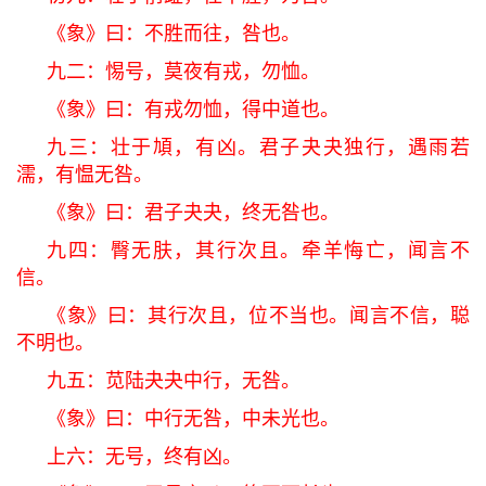
《象》曰：不胜而往，咎也。
九二：惕号，莫夜有戎，勿恤。
《象》曰：有戎勿恤，得中道也。
九三：壮于頄，有凶。君子夬夬独行，遇雨若
濡，有愠无咎。
《象》曰：君子夬夬，终无咎也。
九四：臀无肤，其行次且。牵羊悔亡，闻言不
信。
《象》曰：其行次且，位不当也。闻言不信，聪
不明也。
九五：苋陆夬夬中行，无咎。
《象》曰：中行无咎，中未光也。
上六：无号，终有凶。