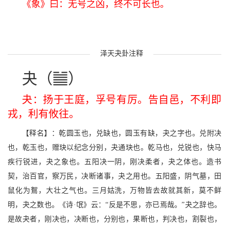
《象》曰：无号之凶，终不可长也。
泽天夬卦注释
b
夬（
）
夬：扬于王庭，孚号有厉。告自邑，不利即
戎，利有攸往。
【释名】：乾圆玉也，兑缺也，圆玉有缺，夬之字也。兑附决
也，乾玉也，赠玦以纪念分别，夬通玦也。乾马也，兑锐也，快马
疾行锐进，夬之象也。五阳决一阴，刚决柔者，夬之体也。造书
契，治百官，察万民，决断诸事，夬之用也。五阳盛，阴气墓，田
鼠化为鴽，大壮之气也。三月姑洗，万物皆去故就其新，莫不鲜
明，夬之数也。《诗·氓》云：“反是不思，亦已焉哉。”夬之辞也。
是故夬者，刚决也，决断也，分别也，果断也，判决也，割裂也，