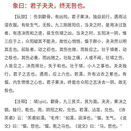
象曰：君子夬夬，终无咎也。
【玩辞】：伤到颧骨，有凶险。君子果决，独自前行，遇雨沾
湿衣服。有些生气，无咎。九三刚居阳位，当夬之时，是用决过急
者，有违决而和之道，易生伤頄之凶。当夬之时，五阳决一阴，惟
三应于上，众阳疑其不能夬，故忧心悄悄，愠于群小，夬夬然以明
其志也。前趾者，动之初也，其伤也微，而咎应之。壮于頄者，动
之极也，其伤必重，而凶随之。壮趾之痛，人或不闻，壮頄之伤，
人皆见之，决而用壮，失于和也。壮于頄，小人之事也。夬夬独
行，君子之志也。遇雨，应上六也。若濡，外有沾衣之累也。有
愠，内生愤恨之心也。君子果决，终能合众阳之志决去一阴，故无
咎也。
【注释】：頄[qiú]，颧骨，九三艮爻，艮为面。夬夬，果决之
貌。独行，乾也。雨，阴阳之和，兑也。若濡，沾湿，兑也。《诗·
羔裘》云：“羔裘如濡。”毛传：“如濡，润泽也。”愠，生气。《说
文》曰：“愠，怒也。”愠，乾之马也。《说文》曰：“马，怒也。”