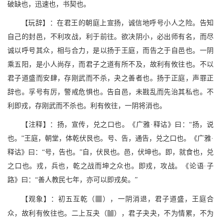
破缺也，迅速也，书契也。
【玩辞】：在君王的朝庭上宣扬，诚信地呼号小人之险。告知
自己的封邑，不利攻战，利于前往。欲决阴小，必出师有名，而尽
诚以呼号其众，相与合力，是以扬于王庭，而告之于自邑也。一阴
乘五阳，是小人尚存，而君子之道有所不及，故利有攸往也。不以
君子道盛而安肆，存刚武而不杀，夬之善者也。扬于正庭，声罪正
辞也。孚号有厉，警戒危惧也。告自邑，未戡乱而先治其私也。不
利即戎，存刚武而不杀也。利有攸往，一阴将消也。
【注释】：扬，宣传，兑之口也。《广雅·释诂》曰：“扬，说
也。”王庭，朝堂，体乾伏艮也。号、告，通告，兑之口也。《广雅·
释诂》曰：“号，告也。”自，伏艮也。邑，伏坤也。即，就食也，兑
之口也。戎，兵也，乾之战而坤之众也。即戎，攻战。《论语·子
路》曰：“善人教民七年，亦可以即戎矣。”
q
【观象】：初五互乾（
），一阴消退，君子道盛，王庭合
b
众，故利有攸往也。二上互夬（
），君子夬夬，不为情累，不为