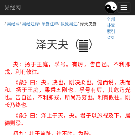
易经网
易
经
全部
文
/
易经网
/
易经注释
/
单卦注释
/
执象易注
/ 泽天夬卦
卦爻
化,
索引
国
↺↻
学
泽天夬（
）
文
化
夬：扬于王庭，孚号。有厉，告自邑。不利即
戎，利有攸往。
《彖》曰：夬，决也，刚决柔也。健而说，决而
和。扬于王庭，柔乘五刚也。孚号有厉，其危乃光
也。告自邑，不利即戎，所尚乃穷也。利有攸往，刚
长乃终也。
《象》曰：泽上于天，夬。君子以施禄及下，居
德则忌。
初九：壮于前趾，往不胜，为咎。