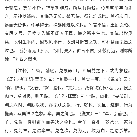
于懈怠，祭品不备，致祭礼难成，所以有悔也。苟国君牵羊而杀
之，示神以诚敬，其悔乃无矣。臀无肤，祭礼难成也。其行次且，
易而无备也。牵羊悔无，携群刚进以义也。闻言不信，王庭之昭、
有厉之号、君侯之告皆不能入于耳，悔之所由生也。变体出坎见
离，聪明生乎内，诚敬见乎行，收割耳折首之功，可补易而无备之
过也。《诗·雨无正》云：“如何昊天，辟言不信。如彼行迈，则靡所
臻。”九四之谓也。
【注释】：臀，鬴底，兑象器皿，四居兑之下，故为象也。
《周礼·考工记·栗氏》曰：“其臀一寸，其实一豆。”《说文》云：
“臀，髀也。”又云：“臀，股也。”巽为股，故臀取巽象也。肤，艮之
肉也，兑对艮，则无肤。《广雅·释器》曰：“肤，肉也。”夬伏剥，
剥之六四，剥肤以戕，亦无肤之象。行，乾也。次且，趑趄，行为
拖沓，取巽进退之象。牵，巽之绳也。《说文》曰：“牵，引前也。”
羊，兑象，性狠群居而善决之物也。牵羊，祭礼。乾承兑，乾为
行，兑为羊，是谓牵羊。兑之坎，兑为刀，坎为血，是谓杀羊。