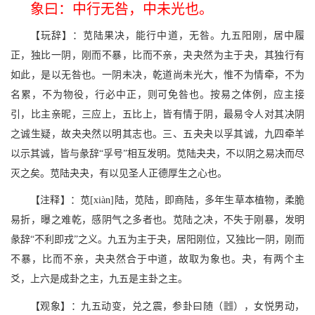
象曰：中行无咎，中未光也。
【玩辞】：苋陆果决，能行中道，无咎。九五阳刚，居中履
正，独比一阴，刚而不暴，比而不亲，夬夬然为主于夬，其独行有
如此，是以无咎也。一阴未决，乾道尚未光大，惟不为情牵，不为
名累，不为物役，行必中正，则可免咎也。按易之体例，应主接
引，比主亲昵，三应上，五比上，皆有情于阴，最易令人对其决阴
之诚生疑，故夬夬然以明其志也。三、五夬夬以孚其诚，九四牵羊
以示其诚，皆与彖辞“孚号”相互发明。苋陆夬夬，不以阴之易决而尽
灭之矣。苋陆夬夬，有以见圣人正德厚生之心也。
【注释】：苋[xiàn]陆，苋陆，即商陆，多年生草本植物，柔脆
易折，曝之难乾，感阴气之多者也。苋陆之决，不失于刚暴，发明
彖辞“不利即戎”之义。九五为主于夬，居阳刚位，又独比一阴，刚而
不暴，比而不亲，夬夬然合于中道，故取为象也。夬，有两个主
爻，上六是成卦之主，九五是主卦之主。
g
【观象】：九五动变，兑之震，参卦曰随（
），女悦男动，