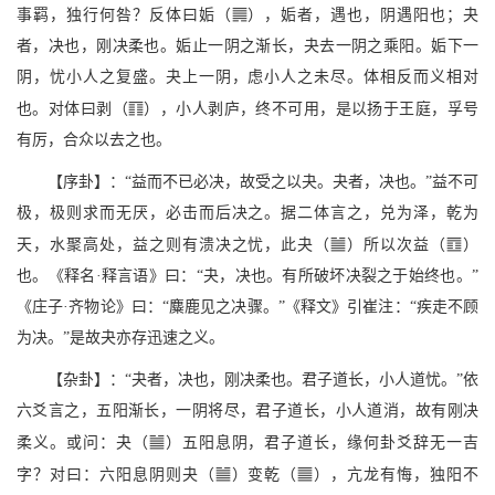
n
事羁，独行何咎？反体曰姤（
），姤者，遇也，阴遇阳也；夬
者，决也，刚决柔也。姤止一阴之渐长，夬去一阴之乘阳。姤下一
阴，忧小人之复盛。夬上一阴，虑小人之未尽。体相反而义相对
c
也。对体曰剥（
），小人剥庐，终不可用，是以扬于王庭，孚号
有厉，合众以去之也。
【序卦】：“益而不已必决，故受之以夬。夬者，决也。”益不可
极，极则求而无厌，必击而后决之。据二体言之，兑为泽，乾为
b
S
天，水聚高处，益之则有溃决之忧，此夬（
）所以次益（
）
也。《释名·释言语》曰：“夬，决也。有所破坏决裂之于始终也。”
《庄子·齐物论》曰：“麋鹿见之决骤。”《释文》引崔注：“疾走不顾
为决。”是故夬亦存迅速之义。
【杂卦】：“夬者，决也，刚决柔也。君子道长，小人道忧。”依
六爻言之，五阳渐长，一阴将尽，君子道长，小人道消，故有刚决
b
柔义。或问：夬（
）五阳息阴，君子道长，缘何卦爻辞无一吉
b
q
字？对曰：六阳息阴则夬（
）变乾（
），亢龙有悔，独阳不