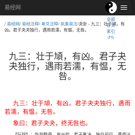
易经网
易
经
全部
文
/
易经网
/
易经注释
/
单爻注释
/
执象易注
/夬卦 - 九三：壮于頄，有
卦爻
化,
凶。君子夬夬独行，遇雨若濡，有愠，无咎。
索引
国
↺↻
学
文
化
九三：壮于頄，有凶。君子夬
夬独行，遇雨若濡，有愠，无
咎。
九三：壮于頄，有凶。君子夬夬独行，遇雨
若濡，有愠，无咎。
象曰：君子夬夬，终无咎也。
【玩辞】：伤到颧骨，有凶险。君子果决，独自前行，遇雨沾