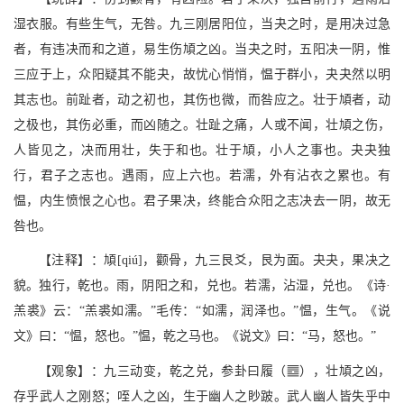
湿衣服。有些生气，无咎。九三刚居阳位，当夬之时，是用决过急
者，有违决而和之道，易生伤頄之凶。当夬之时，五阳决一阴，惟
三应于上，众阳疑其不能夬，故忧心悄悄，愠于群小，夬夬然以明
其志也。前趾者，动之初也，其伤也微，而咎应之。壮于頄者，动
之极也，其伤必重，而凶随之。壮趾之痛，人或不闻，壮頄之伤，
人皆见之，决而用壮，失于和也。壮于頄，小人之事也。夬夬独
行，君子之志也。遇雨，应上六也。若濡，外有沾衣之累也。有
愠，内生愤恨之心也。君子果决，终能合众阳之志决去一阴，故无
咎也。
【注释】：頄[qiú]，颧骨，九三艮爻，艮为面。夬夬，果决之
貌。独行，乾也。雨，阴阳之和，兑也。若濡，沾湿，兑也。《诗·
羔裘》云：“羔裘如濡。”毛传：“如濡，润泽也。”愠，生气。《说
文》曰：“愠，怒也。”愠，乾之马也。《说文》曰：“马，怒也。”
p
【观象】：九三动变，乾之兑，参卦曰履（
），壮頄之凶，
存乎武人之刚怒；咥人之凶，生于幽人之眇跛。武人幽人皆失乎中