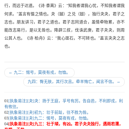
行，而远于达道。《诗·黍离》云：“知我者谓我心忧，不知我者谓我
b
V
何求。”盖言有愠之情也。夬（
）之兑（
），独行夬夬，君子之
志也。朋友讲习，君子之道也。君子志同道合，虽情牵物累，亦不
能改志易行，是以无咎也。降辟三叔，伐诛武庚，君子夬夬，则周
公其人也。《诗·柏舟》云：“我心匪石，不可转也。”盖言夬夬之志
也。
←
九二：惕号，莫夜有戎，勿恤。
九四：臀无肤，其行次且。牵羊悔亡，闻言不信。
→
01
[执象易注][夬]夬：扬于王庭，孚号有厉。告自邑，不利即戎，利
有攸往。
02
[执象易注][夬]初九：壮于前趾，往不胜为咎。
03
[执象易注][夬]九二：惕号，莫夜有戎，勿恤。
04
[执象易注][夬]九三：壮于頄，有凶。君子夬夬独行，遇雨若濡，