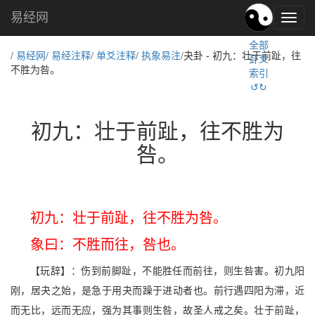
易经网
易
经
全部
文
/
易经网
/
易经注释
/
单爻注释
/
执象易注
/夬卦 - 初九：壮于前趾，往
卦爻
化,
不胜为咎。
索引
国
↺↻
学
文
化
初九：壮于前趾，往不胜为
咎。
初九：壮于前趾，往不胜为咎。
象曰：不胜而往，咎也。
【玩辞】：伤到前脚趾，不能胜任而前往，则生咎害。初九阳
刚，居夬之始，是急于用夬而躁于进动者也。前行遇四阳为滞，近
而无比，远而无应，强为其事则生咎，故圣人戒之矣。壮于前趾，