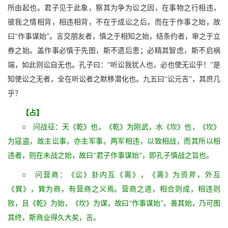
所由起也。君子见于此象，察其为争为讼之因，在事物之行相违，
彼我之情相背，相违相背，不在于成讼之后，而在于作事之始，故
曰“作事谋始”。言交朋友者，慎之于相知之始，结条约者，审之于立
券之始。盖作事必慎于先图，斯不遗后患；必精其智虑，斯不启祸
端，如此则讼自无也。孔子曰：“听讼我犹人也，必也使无讼乎！”是
知使讼之无者，全在听讼者之默移潜化也。九五曰“讼元吉”，其庶几
乎？
【占】
○ 问战征：天《乾》也，《乾》为刚武，水《坎》也，《坎》
为寇盗，故主讼事，亦主军事。两军相违，以致相战，而其所以相
违者，则在未战之始，故曰“君子作事谋始”，即孔子慎战之旨也。
○ 问营商：《讼》卦内互《离》，《离》为资斧，外互
《巽》，巽为商，有营商之义焉。营商之道，相合则成，相违则
败，且《乾》为始，《坎》为谋，故曰“作事谋始”。善其始，乃可图
其终，斯商业得久大矣，吉。