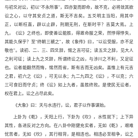
与初爻对讼，初以“不永所事”，四亦复而即命，故不克，必将敛其欲
讼之心，以守其安贞之道，斯无不吉矣。五爻明主当阳，用其中
正，以断枉直，辟以止辟，刑期无刑，在斯时平？吉莫大焉。上
九，《讼》之终也，即使善讼能胜，得邀命服之荣，然悖得悖失，
其能久保乎？至“终朝三褫之”，故《象传》曰，“以讼受服，亦不足
敬也”。读初、二、三、四爻辞，惕之吉可征；读五爻之辞，见大人
之利可征；读上九之爻辞，所谓终讼之凶，与涉川之不利，又足征
也。讼者能翻然而悔，惕然而省，斯有吉而无凶矣。盖惟上有元吉
之君，初六之《讼》，可无以永；九二九四之《讼》，不以克；六
三可食旧而守贞；终《讼》如上九者，虽胜终败。是使民无讼者，
权在君上。讼之占尽此矣。
《大象》曰：天与水违行，讼，君子以作事谋始。
上卦为《乾》，天阳上行，下卦为《坎》，水性就下；上下异
其性，各进反对之方向。在八卦中刚健充实者，无如《乾》，艰难
忧苦者，无如《坎》，其行相背，是相违也。相违必至相争，讼之