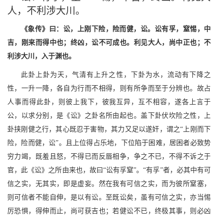
人，不利涉大川。
《象传》曰：讼，上刚下险，险而健，讼。讼有孚，窒惕，中
吉，刚来而得中也；终凶，讼不可成也。利见大人，尚中正也；不
利涉大川，入于渊也。
此卦上卦为天，气清有上升之性，下卦为水，流动有下降之
性，一升一降，各自为行而不相得，则有所争而至于分辨也。故占
人事而得此卦，则彼上我下，彼我互异，互不相容，遂各上言于
公，以求分别，是《讼》之卦名所由起也。盖下卦伏坎险之性，上
卦挟刚健之行，其心既忍于害物，其力又足以遂奸，谓之“上刚而下
险，险而健，讼”。且上位得占乐地，下位陷于困难，居困者必致势
穷力竭，既羞且怒，不得已而反唇相争，争之不已，不得不诉之于
官，此《讼》之所由来也，故曰“讼有孚窒”。“有孚”者，必其中有可
信之实，无其实，即是虚妄。然在我有可信之实，而为彼所窒塞，
则可信者不能自伸，是以有讼。至既讼矣，虽有可信之实，亦当惕
厉恐惧，得伸而止，尚可获吉也；若健讼不已，终极其事，则必凶