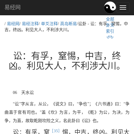
易经网
易
经
全部
文
/
易经网
/
易经注释
/
单爻注释
/
高岛断易
/讼卦 - 讼：有孚，窒惕，中
卦爻
化,
吉，终凶。利见大人，不利涉大川。
索引
国
↺↻
学
文
化
讼：有孚，窒惕，中吉，终
凶。利见大人，不利涉大川。
06 天水讼
“讼”字从言，从公，《说文》曰，“争也”；《六书通》曰：“争
曲直于官有司也。”盖《坎》为言，为平，《乾》为公，为决，为
争，为直，故取乾刚坎险之义，名此卦曰《讼》也。
［35］
讼：有孚，窒
惕，中吉，终凶。利见大