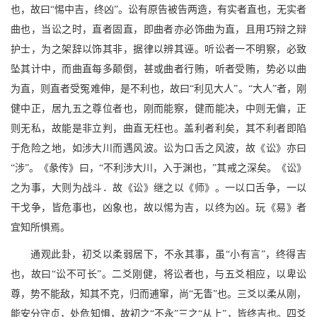
也，故曰“惕中吉，终凶”。讼有原告被告两造，有实者直也，无实者
曲也，当讼之时，直者固直，即曲者亦必饰曲为直，且用巧辩之辩
护士，为之架辞以饰其非，据律以辨其诬。听讼者一不明察，必致
坠其计中，而曲直每多颠倒，甚或曲者行贿，听者受贿，势必以曲
为直，则直者受冤难伸，是不利也，故曰“利见大人”。“大人”者，刚
健中正，居九五之尊位者也，刚而能察，健而能决，中则无偏，正
则无私，故能是非立判，曲直无枉也。盖利者利矣，其不利者即陷
于危险之地，如涉大川而遇风波。讼为口舌之风波，故《讼》亦曰
“涉”。《彖传》曰，“不利涉大川，入于渊也，”其戒之深矣。《讼》
之为事，大则为战斗．故《讼》继之以《师》。一以口舌争，一以
干戈争，皆危事也，凶象也，故以惕为吉，以终为凶。玩《易》者
宜知所惧焉。
通观此卦，初爻以柔弱居下，不永其事，虽“小有言”，终得吉
也，故曰“讼不可长”。二爻刚健，将讼者也，与五爻相应，以卑讼
尊，势不能敌，知其不克，归而逋窜，尚“无眚”也。三爻以柔从刚，
能安分守贞，处危知惧，故初之“不永”三之“从上”，皆终吉也。四爻