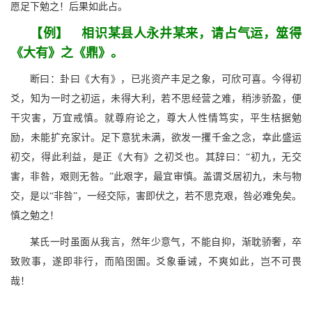
愿足下勉之！后果如此占。
【例】 相识某县人永井某来，请占气运，筮得
《大有》之《鼎》。
断曰：卦曰《大有》，已兆资产丰足之象，可欣可喜。今得初
爻，知为一时之初运，未得大利，若不思经营之难，稍涉骄盈，便
干灾害，万宜戒慎。就尊府论之，尊大人性情笃实，平生桔据勉
励，未能扩充家计。足下意犹未满，欲发一攫千金之念，幸此盛运
初交，得此利益，是正《大有》之初爻也。其辞曰：“初九，无交
害，非咎，艰则无咎。”此艰字，最宜审慎。盖谓爻居初九，未与物
交，是以“非咎”，一经交际，害即伏之，若不思克艰，咎必难免矣。
慎之勉之！
某氏一时虽面从我言，然年少意气，不能自抑，渐耽骄奢，卒
致败事，遂即非行，而陷囹圄。爻象垂诫，不爽如此，岂不可畏
哉！