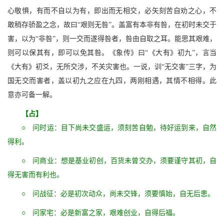
心敬惧，有而不自以为有，即出而无相交，必矢刻苦自劝之心，不
敢稍存骄盈之念，故曰“艰则无咎”。盖富有本非有咎，在初时未交于
害，以为“非咎”，则一交而遂得咎者，咎由自取之耳。能思其艰难，
则可以保其有，即可以免其咎。《象传》曰“《大有》初九”，言当
《大有》初爻，无所交涉，不关灾害也。一说，训“无交害”三字，为
国无交而害者，盖以初九之应在九四，两刚相遇，其情不相得。此
意亦可备一解。
【占】
○ 问时运：目下尚未交盛运，须刻苦自勉，待好运到来，自然
得利。
○ 问商业：想是基业初创，百货未曾交办，须要谨守其初，自
得无害而有利也。
○ 问战征：必是初次动众，尚未交锋，须要慎始，自无后患。
○ 问家宅：必是新富之家，艰难创业，自得后福。