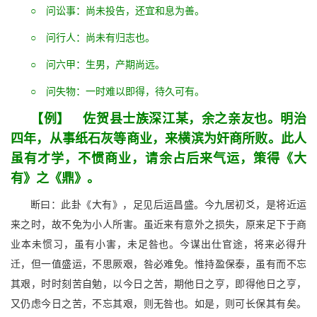
○ 问讼事：尚未投告，还宜和息为善。
○ 问行人：尚未有归志也。
○ 问六甲：生男，产期尚远。
○ 问失物：一时难以即得，待久可有。
【例】 佐贺县士族深江某，余之亲友也。明治
四年，从事纸石灰等商业，来横滨为奸商所败。此人
虽有才学，不惯商业，请余占后来气运，策得《大
有》之《鼎》。
断曰：此卦《大有》，足见后运昌盛。今九居初爻，是将近运
来之时，故不免为小人所害。虽近来有意外之损失，原来足下于商
业本未惯习，虽有小害，未足咎也。今谋出仕官途，将来必得升
迁，但一值盛运，不思厥艰，咎必难免。惟持盈保泰，虽有而不忘
其艰，时时刻苦自勉，以今日之苦，期他日之亨，即得他日之亨，
又仍虑今日之苦，不忘其艰，则无咎也。如是，则可长保其有矣。