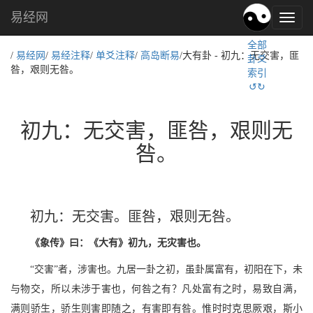
易经网
易
经
全部
文
/
易经网
/
易经注释
/
单爻注释
/
高岛断易
/大有卦 - 初九：无交害，匪
卦爻
化,
咎，艰则无咎。
索引
国
↺↻
学
文
化
初九：无交害，匪咎，艰则无
咎。
初九：无交害。匪咎，艰则无咎。
《象传》曰：《大有》初九，无灾害也。
“交害”者，涉害也。九居一卦之初，虽卦属富有，初阳在下，未
与物交，所以未涉于害也，何咎之有？凡处富有之时，易致自满，
满则骄生，骄生则害即随之，有害即有咎。惟时时克思厥艰，斯小