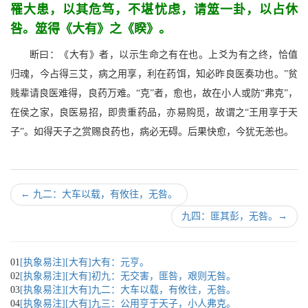
罹大患，以其危笃，不堪忧虑，请筮一卦，以占休
咎。筮得《大有》之《睽》。
断曰：《大有》者，以示生命之有在也。上爻为有之终，恰值
归魂，今占得三艾，病之用享，利在药饵，知必昨良医奏功也。”贫
贱辈请良医难得，良药万难。“克”者，愈也，故在小人或防“弗克”，
在侯之家，良医易招，即贵重药品，亦易购觅，故谓之“王用享于天
子”。如得天子之赏赐良药也，病必无碍。后果快愈，今犹无恙也。
←
九二：大车以载，有攸往，无咎。
九四：匪其彭，无咎。
→
01
[执象易注][大有]大有：元亨。
02
[执象易注][大有]初九：无交害，匪咎，艰则无咎。
03
[执象易注][大有]九二：大车以载，有攸往，无咎。
04
[执象易注][大有]九三：公用亨于天子，小人弗克。