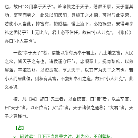
也，故曰“公用享于天子”。盖诸侯之于天子，藩屏王家，天子喜其
功，宴享而劳之。此爻以阳居阳，具纯正之才德，可得与此宠荣，
若使小人当此，捧富有，擅威福，慢上凌下，必招祸患，安得与享
礼之优待乎？上无比应，君上必不信任，故曰“小人弗克”，《象传》
亦曰“小人害也”。
一说“享于天子”者，谓能以所有贡奉于君上。凡土地之富，人民
之众，皆天子之有也，诸侯谨守臣节，忠顺奉上，抚育黎庶，以效
屏藩，丰殖货财。以资贡献，享之天于，以其有为天子之有也。若
小人而居此位，则私有其富，不复知奉公之道，故曰“小人弗克”。此
义亦通。
按：凡《易》辞曰“先王者，以垂统言；曰“帝”者，以主宰言；
曰“天子”者，以正位言；又“后”者，天子诸侯之通称；“大君”者，天
子之尊称也。
【占】
○ 问时运：目下正当显荣之时，利为公，不利营私。