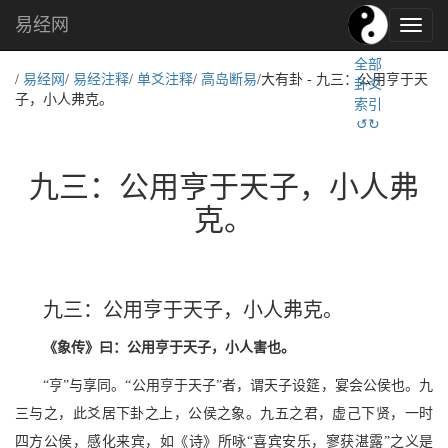
易经网
易
经
全部
文
/
易经网
/
易经注释
/
单爻注释
/
高岛断易
/大有卦 - 九三：公用亨于天
卦爻
化,
子，小人弗克。
索引
国
↺↻
学
文
化
九三：公用亨于天子，小人弗
克。
九三：公用亨于天子，小人弗克。
《象传》曰：公用亨于天子，小人害也。
“亨”与享同。“公用亨于天子”者，谓天子设筵，宴会公侯也。九
三与之，此爻居下卦之上，公侯之象。九五之君，虚己下贤，一时
四方公侯，感化来宾，如《诗》所咏“喜宾安乐，寥获湛露”之义是