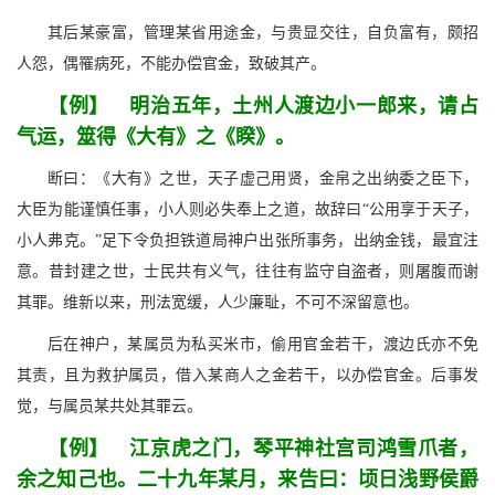
其后某豪富，管理某省用途金，与贵显交往，自负富有，颇招
人怨，偶罹病死，不能办偿官金，致破其产。
【例】 明治五年，土州人渡边小一郎来，请占
气运，筮得《大有》之《睽》。
断曰：《大有》之世，天子虚己用贤，金帛之出纳委之臣下，
大臣为能谨慎任事，小人则必失奉上之道，故辞曰“公用享于天子，
小人弗克。”足下令负担铁道局神户出张所事务，出纳金钱，最宜注
意。昔封建之世，士民共有义气，往往有监守自盗者，则屠腹而谢
其罪。维新以来，刑法宽缓，人少廉耻，不可不深留意也。
后在神户，某属员为私买米市，偷用官金若干，渡边氏亦不免
其责，且为救护属员，借入某商人之金若干，以办偿官金。后事发
觉，与属员某共处其罪云。
【例】 江京虎之门，琴平神社宫司鸿雪爪者，
余之知己也。二十九年某月，来告曰：顷日浅野侯爵