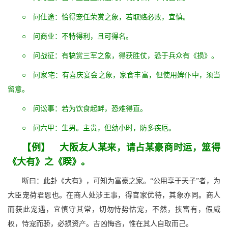
○ 问仕途：恰得宠任荣赏之象，若取赂必败，宜慎。
○ 问商业：不特得利，且可得名。
○ 问战征：有犒赏三军之象，得获胜仗，恐于兵众有《损》。
○ 问家宅：有喜庆宴会之象，家食丰富，但使用婢仆中，须当
留意。
○ 问讼事：若为饮食起衅，恐难得直。
○ 问六甲：生男。主贵，但幼小时，防多疾厄。
【例】 大阪友人某来，请占某豪商时运，筮得
《大有》之《睽》。
断曰：此卦《大有》，可知为富豪之家。“公用享于天子”者，为
大臣宠荷君恩也。在商人处涉王事，得官家优待，其象亦同。商人
而获此宠遇，宜慎守其常，切勿恃势怙宠，不然，挟富有，假威
权，恃宠而骄，必损资产。吉凶悔吝，惟在其人自取而己。