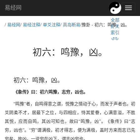
易经网
易
经
全部
文
/
易经网
/
易经注释
/
单爻注释
/
高岛断易
/豫卦 - 初六：鸣豫，凶。
卦爻
化,
索引
国
↺↻
学
文
初六：鸣豫，凶。
化
初六：鸣豫，凶。
《象传》曰：初六鸣豫，志穷，凶也。
“鸣豫”者，自鸣得意之谓，悦豫之情动于心，而发于声者也。初
爻阴柔不才，居最下之位，与四相应，恃其爱眷，心满意溢，不胜
其悦，应而自鸣，其凶可知也，故曰“鸣豫，凶”。《象传》曰“志
穷，凶也”。“穷”谓满极，初才得志，便为满极，盖时方来而志已先
穷矣，故凶。一说穷在凶下，谓志凶穷也。