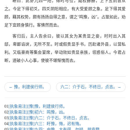
断曰：此卦九四一阳，得时与位，威权赫赫，上下五阴皆从
之。今足下得初爻，四爻阴阳相应，有大受爱顾之象。足下得其爱
顾，藉其权势，颇有扬扬自得之意，谓之“鸣豫，凶”。占筮如此，劝
足下宜顾身慎行。客怫然而去。
客归后，主人告余曰，彼以其女为某贵显之妾，时时出入其
邸，卑鄙谄谀，无所不至。时或假贵显手书，历赴诸外县，以营私
利。又临豪商等集会宴席，举动效如贵显亲族，诳惑俗人。今君占
断，道破小人心事，使彼不堪惭愧而去。
←
豫，利建侯行师。
六二：介于石，不终日，贞吉。
→
01
[执象易注][豫]豫，利建侯行师。
02
[执象易注][豫]初六：鸣豫，凶。
03
[执象易注][豫]六二：介于石，不终日，贞吉。
04
[执象易注][豫]六三：盱豫，悔，迟有悔。
05
[执象易注][豫]九四：由豫，大有得。勿疑，朋盍簪。