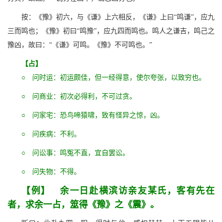
按：《豫》初六，与《谦》上六相反，《谦》上曰“鸣谦”，应九
三而鸣也；《豫》初曰“鸣豫”，应九四而鸣也。鸣人之谦吉，鸣己之
豫凶，故曰：“《谦》可鸣。《豫》不可鸣也。”
【占】
○ 问时运：初运颇佳，但一经得意，使尔夸张，以致穷也。
○ 问商业：初次必得利，不可过贪。
○ 问家宅：恐鸟啼猿啸，致有怪异之惊，凶。
○ 问疾病：不利。
○ 问讼事：鸣冤不直，宜自罢讼。
○ 问失物：不得。
【例】 余一日赴横滨访亲友某氏，客有先在
者，求余一占，筮得《豫》之《震》。