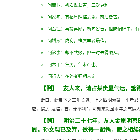
○ 问商业：初次既获吉，二次更利。
○ 问家宅：有福星照临之象，前后皆吉。
○ 问战征：再接再励，所向皆吉，但防偏裨中，有
○ 问婚嫁：咸利，惟属羊者最佳。
○ 问讼事：却不致败，但一时未得顺从。
○ 问六甲：生男，但未产也。
○ 问行人：在外者归期未定。
【例】 友人来，请占某贵显气运，筮
断曰：此卦下之二阳长进，上之四阴衰微，阳者君
应，谓之“咸临，吉，无不利”，可知某贵显本年之气运
【例】 明治二十七年，友人金原明善
顾。孙女现已及笄，欲得一配偶，使之相续