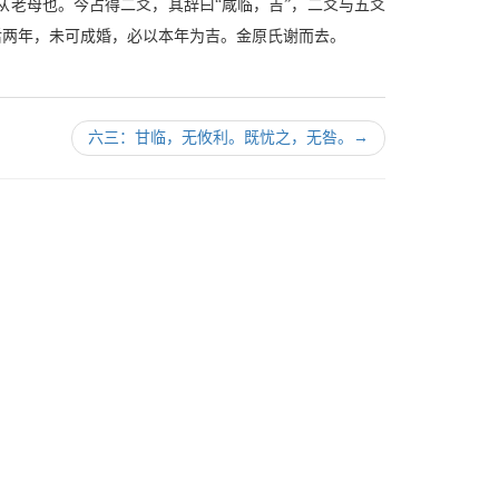
老母也。今占得二爻，其辞曰“咸临，吉”，二爻与五爻
后两年，未可成婚，必以本年为吉。金原氏谢而去。
六三：甘临，无攸利。既忧之，无咎。
→