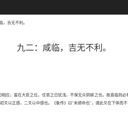
：咸临，吉无不利。
九二：咸临，吉无不利。
阳相应，虽在大臣之位，任官之日犹浅，不保无众阴嫉之也。故直临则必
，盖初爻以正感，二爻以中感也。《象传》曰“未顺命也”，谓此爻在下体而