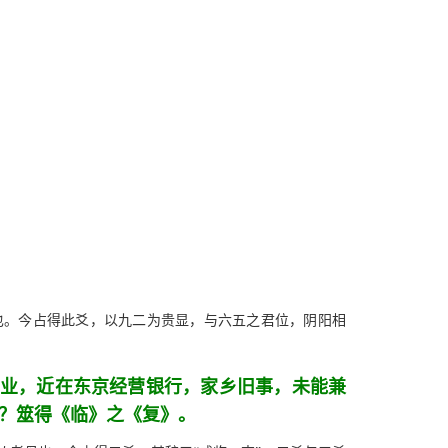
也。今占得此爻，以九二为贵显，与六五之君位，阴阳相
业，近在东京经营银行，家乡旧事，未能兼
？筮得《临》之《复》。