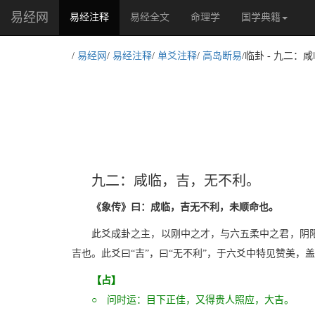
易经网
(current)
易经注释
易经全文
命理学
国学典籍
/
易经网
/
易经注释
/
单爻注释
/
高岛断易
/临卦 - 九二
九二：咸临，吉，无不利。
《象传》曰：成临，吉无不利，未顺命也。
此爻成卦之主，以刚中之才，与六五柔中之君，阴
吉也。此爻曰“吉”，曰“无不利”，于六爻中特见赞美
【占】
○ 问时运：目下正佳，又得贵人照应，大吉。