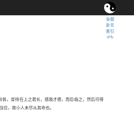
全部
卦爻
索引
↺↻
有咎，宜待在上之君长，感我才德，而后临之，然后可得
不当位，故小人未尽从其命也。