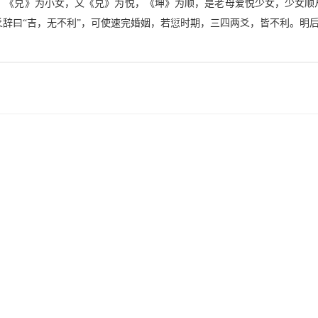
，《兑》为小女，又《兑》为悦，《坤》为顺，是老母爱悦少女，少女顺从
辞曰“吉，无不利”，可使速完婚姻，若愆时期，三四两爻，皆不利。明