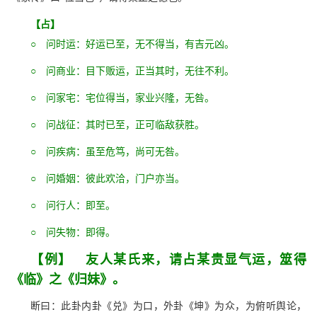
【占】
○ 问时运：好运已至，无不得当，有吉元凶。
○ 问商业：目下贩运，正当其时，无往不利。
○ 问家宅：宅位得当，家业兴隆，无咎。
○ 问战征：其时已至，正可临敌获胜。
○ 问疾病：虽至危笃，尚可无咎。
○ 问婚姻：彼此欢洽，门户亦当。
○ 问行人：即至。
○ 问失物：即得。
【例】 友人某氏来，请占某贵显气运，筮得
《临》之《归妹》。
断曰：此卦内卦《兑》为口，外卦《坤》为众，为俯听舆论，