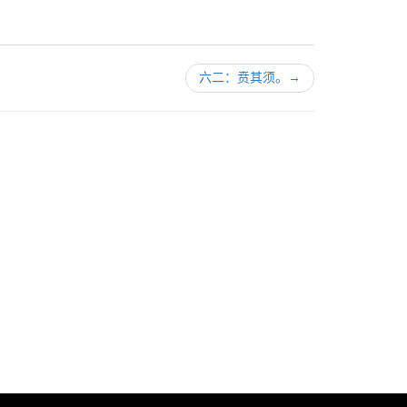
六二：贲其须。
→