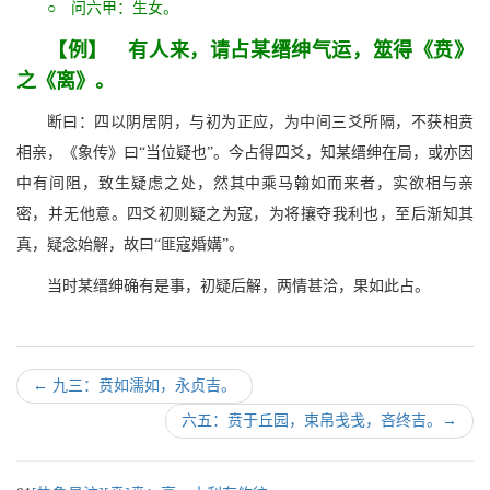
○ 问六甲：生女。
【例】 有人来，请占某缙绅气运，筮得《贲》
之《离》。
断曰：四以阴居阴，与初为正应，为中间三爻所隔，不获相贲
相亲，《象传》曰“当位疑也”。今占得四爻，知某缙绅在局，或亦因
中有间阻，致生疑虑之处，然其中乘马翰如而来者，实欲相与亲
密，并无他意。四爻初则疑之为寇，为将攘夺我利也，至后渐知其
真，疑念始解，故曰“匪寇婚媾”。
当时某缙绅确有是事，初疑后解，两情甚洽，果如此占。
←
九三：贲如濡如，永贞吉。
六五：贲于丘园，束帛戋戋，吝终吉。
→