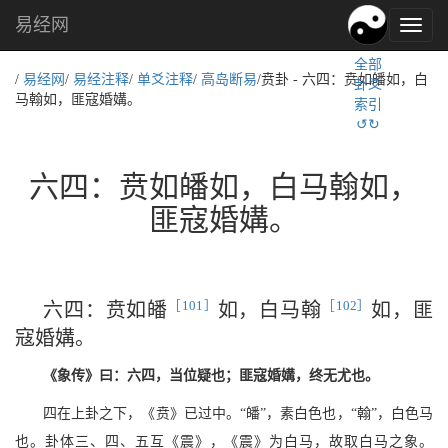
易经网
易
经
全部
文
/
易经网
/
易经注释
/
单爻注释
/
高岛断易
/贲卦 - 六四：贲如皤如，白
卦爻
化,
马翰如，匪寇婚媾。
索引
国
↺↻
学
文
化
六四：贲如皤如，白马翰如，
匪寇婚媾。
［101］
［102］
六四：贲如皤
如，白马翰
如，匪
寇婚媾。
《象传》曰：六四，当位疑也；匪寇婚媾，终无尤也。
四在上卦之下，《贲》已过中。“皤”，素白色也，“翰”，白色马
也。卦体三、四、五互《震》，《震》为白马，故取白马之象。