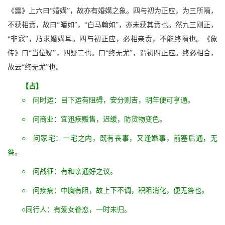
《震》上六曰“婚媾”，故亦有婚媾之象。四与初为正应，为三所隔，
不获相贲，故曰“皤如”，“白马翰如”，亦未获其贲也。然九三刚正，
“非寇”，乃求婚媾耳。四与初正应，必相亲贲，不能终隔也。《象
传》曰“当位疑”，四疑二也。曰“终无尤”，谓初四正应。终必相合，
故云“终无尤”也。
【占】
○ 问时运：目下运有阻碍，安分则吉，明年便可亨通。
○ 问商业：宜迅疾贩售，迟缓，防货物变色。
○ 问家宅：一宅之内，既有丧事，又逢婚事，前塞后通，无
咎。
○ 问战征：有和亲通好之议。
○ 问疾病：中胸有阻，故上下不调，积阻消化，便无咎也。
○同行人：有爱女眷恋，一时未归。