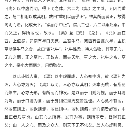
月之在天，百谷草木之在地，其明象也。“重明”者，重《离》也，
《离》以中虚而明，得正明之体，六二为《离》之主爻，五因而重
之，与二相附以成其明，故曰“重明以丽乎正”。惟其所丽者正，故得
向明而治，化成天下。“柔丽乎中正”，谓六二也，六二以柔处柔，中
而又正，得所丽也，故亨。《离》互《巽》《兑》，《兑》辰在
酉，上值昴，昴南有星曰天苑，主畜牛马，苑西有刍藁六星，主积
草以供牛马之食，故曰“畜牝牛”。牝牛性柔，待人刍牧，其丽无心，
无心之丽，正之至也，正故吉。丽夫天地，亨之大，牝牛之畜，亨
之小，举小大而丽之，用悉赅矣。
以此卦拟人事，《离》以中虚而成，人心亦中虚，故《离》为
火，人心亦为火；《离》取明，人心亦取其明；火本无质，有所丽
而焰生，心亦无形，有所丽而神发。是以丽于目则为视，丽于耳则
为听，丽于口则为食，丽于身则进退周旋皆是也。人心莫不有丽，
然丽道则正，丽欲则邪，丽德则中，丽利则偏，邪而偏者必塞，中
且正者乃亨也。由其心之所存，发而为事，则所丽者，皆得其正
矣；由一人之心，而及之众人，则天下无不化矣。盖人心虚则灵，