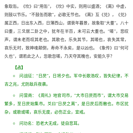
象取缶。《坎》曰“用缶”，《坎》中实，则用以盛酒；《离》中虚，
则鼓以节乐。“不鼓缶而歌”，必歌无节也。《离》互《兑》，《兑》
属正西，日出东入西，日薄西山，谓衰年暮景，故象取“大耋”。八十
曰耋，三爻居二卦之中，犹年在半百，未可云大耋也。“嗟”，悲叹
声，谓未老而叹其老也。其歌也，乐失其节，其嗟也，哀失其常，
哀乐无时，致神魂颠倒，寿命不永矣，是以凶也。《象传》曰“何可
久也”，谓若此之人，忽歌忽嗟，乃天夺其魄也，安能久乎？
【占】
○ 问战征：“日昃”，日将夕也。军中长歌浩叹，皆失纪律，不
吉之兆，尤防敌兵夜袭。
○ 问营商：《周礼》地官司市，“大市日昃而市”，谓大市交易
繁多，至日昃始集市。爻曰“日昃之离”，是日昃后而散也。市区扰
杂，或歌或嗟，哀乐无度，必伤正业，宜戒。
○ 问功名：恐老大无成，徒自悲耳。