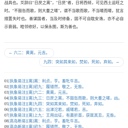
战具也。爻辞曰“日昃之离”，“日昃”者，日将西倾，可见西土运旺之
时。“不鼓缶而歌，则大耋之嗟”，谓不当歌而歌，不当嗟而嗟，犹言
措置失时也。善谋国者，当及时修备，固不可自耽安逸，亦不必自
示衰弱。睦邻修好，以保永图，斯为善也。
←
六二：黄离，元吉。
九四：突如其来如，焚如，死如，弃如。
→
01
[执象易注][离]离：利贞，亨。畜牝牛吉。
02
[执象易注][离]初九：履错然，敬之，无咎。
03
[执象易注][离]六二：黄离，元吉。
04
[执象易注][离]九三：日昃之离，不鼓缶而歌，则大耋之嗟，凶。
05
[执象易注][离]九四：突如其来如，焚如，死如，弃如。
06
[执象易注][离]六五：出涕沱若，戚嗟若，吉。
07
[执象易注][离]上九：王用出征，有嘉折首，获匪其丑，无咎。
08
[高岛断易][离]离：利贞，亨。畜牝牛吉。
09
[高岛断易][离]初九：履错然，敬之，无咎。