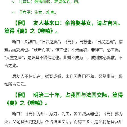
○ 问婚姻：鼓缶而歌，难望偕老，凶。
○ 问六甲：生女，难育。
【例】 友人某来曰：余将娶某女，请占吉凶。
筮得《离》之《噬嗑》。
断曰：爻辞曰，“日昃之离”，《离》，离散也，“日昃之离”，谓
婚后而复离也。“鼓缶而歌”，惮亡也；不鼓而歌，非惮亡，必生离，
“大耋之嗟”，是叹其不得偕老也。此婚不成为上，成则亦必离散，不
吉之兆。
后友人不信此占，媒娶成婚，未几因家门不和，又复离散，果
如所占云云。
【例】 明治三十年，占我国与法国交际，筮得
《离》之《噬嗑》。
断曰：《离》为甲，为刀，为矢，皆主战兵器也；《离》亦为
火，又足备火炮之用。今占法国交际，而得三爻，是令我急备兵甲