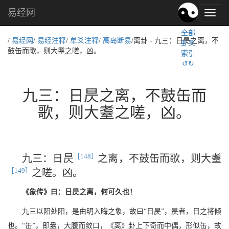
易经网
易
经
全部
文
/
易经网
/
易经注释
/
单爻注释
/
高岛断易
/离卦 - 九三：日昃之离，不
卦爻
化,
鼓缶而歌，则大耋之嗟，凶。
索引
国
↺↻
学
文
化
九三：日昃之离，不鼓缶而
歌，则大耋之嗟，凶。
［148］
九三：日昃
之离，不鼓缶而歌，则大耋
［149］
之嗟。凶。
《象传》曰：日昃之离，何可久也！
九三以阳处阳，是由明入晦之象，故曰“日昃”，昃者，日之将倾
也。“缶”，即盎，大腹而敛口，《离》卦上下奇而中偶，形似缶，故