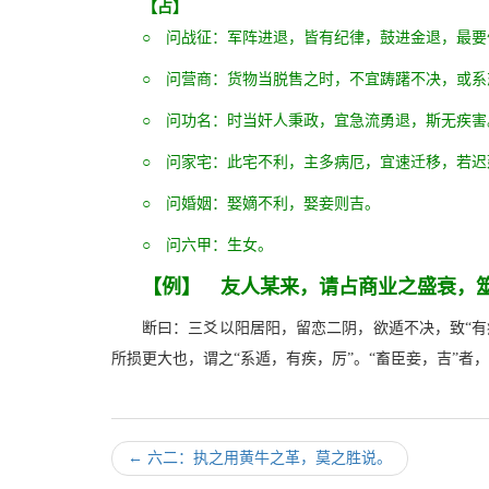
【占】
○ 问战征：军阵进退，皆有纪律，鼓进金退，最
○ 问营商：货物当脱售之时，不宜踌躇不决，或系
○ 问功名：时当奸人秉政，宜急流勇退，斯无疾害
○ 问家宅：此宅不利，主多病厄，宜速迁移，若迟
○ 问婚姻：娶嫡不利，娶妾则吉。
○ 问六甲：生女。
【例】 友人某来，请占商业之盛衰，
断曰：三爻以阳居阳，留恋二阴，欲遁不决，致“
所损更大也，谓之“系遁，有疾，厉”。“畜臣妾，吉”
←
六二：执之用黄牛之革，莫之胜说。