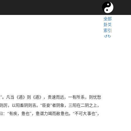
全部
卦爻
索引
↺↻
。
遁”。凡当《遁》则《遁》，贵速而远，一有所系，则忧愁
阳则厉，以阳畜阴则吉。“臣妾”者阴象，三阳在二阴之上，
：“有疾，惫也”，惫谓力竭而敝惫也。“不可大事也”，