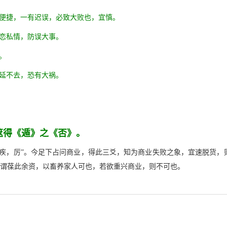
要便捷，一有迟误，必致大败也，宜慎。
恋私情，防误大事。
。
延不去，恐有大祸。
筮得《遁》之《否》。
有疾，厉”。今足下占问商业，得此三爻，知为商业失败之象，宜速脱货，
者，谓葆此余资，以畜养家人可也，若欲重兴商业，则不可也。