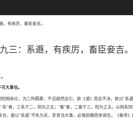
：系遯，有疾厉，畜臣妾吉。
九三：系遯，有疾厉，畜臣妾吉
吉。
不可大事也。
阴阳相亲比，为二所羁縻，不忍超然远引，欲《遁》而志不决，故曰“系
“系”者，三系于二，阴为之主；“畜”者，二畜于三，阳为之主。以阴系
也，是以“系遁”不失为吉，至若当大事，必致因循而坐误也。《象传》曰