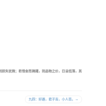
则损失犹微；若惜金而踌躇，则品物之价，日益低落，其
九四：好遯，君子吉，小人否。
→