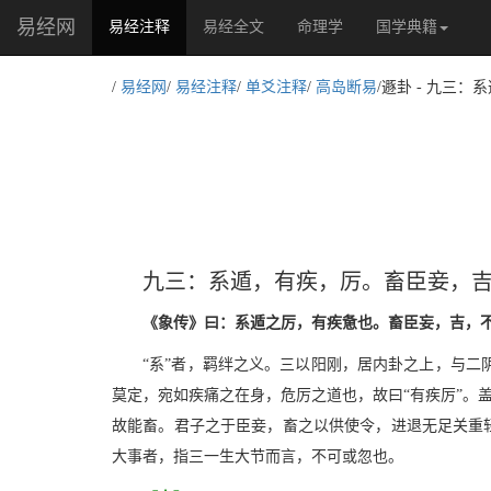
易经网
(current)
易经注释
易经全文
命理学
国学典籍
/
易经网
/
易经注释
/
单爻注释
/
高岛断易
/遯卦 - 九三
九三：系遁，有疾，厉。畜臣妾，
《象传》曰：系遁之厉，有疾惫也。畜臣妄，吉，
“系”者，羁绊之义。三以阳刚，居内卦之上，与二
莫定，宛如疾痛之在身，危厉之道也，故曰“有疾厉”。盖
故能畜。君子之于臣妾，畜之以供使令，进退无足关重轻
大事者，指三一生大节而言，不可或忽也。