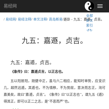
易经网
易
经
全部
文
/
易经网
/
易经注释
/
单爻注释
/
高岛断易
/遯卦 - 九五：嘉遯，贞吉。
卦爻
化,
索引
国
↺↻
学
文
九五：嘉遯，贞吉。
化
九五：嘉遁，贞吉。
《象传》曰：嘉遁贞吉，以正志也。
五以阳居阳，刚健中正，虽与六二相应，能知时审势，应变识
几，超然远遁。其遁也，不为情移，不为势屈，意决而志正，洵可
嘉美矣，故曰“嘉遁，贞吉”。《象传》曰“以正志也”，谓九五《遁》
得其正，即可以正二之志，是“不恶而严”也。