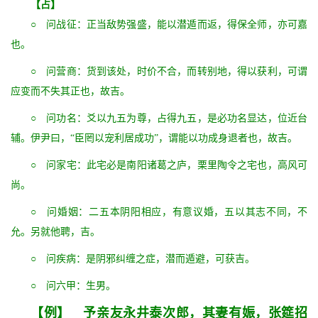
【占】
○ 问战征：正当敌势强盛，能以潜遁而返，得保全师，亦可嘉
也。
○ 问营商：货到该处，时价不合，而转别地，得以获利，可谓
应变而不失其正也，故吉。
○ 问功名：爻以九五为尊，占得九五，是必功名显达，位近台
辅。伊尹曰，“臣罔以宠利居成功”，谓能以功成身退者也，故吉。
○ 问家宅：此宅必是南阳诸葛之庐，栗里陶令之宅也，高风可
尚。
○ 问婚姻：二五本阴阳相应，有意议婚，五以其志不同，不
允。另就他聘，吉。
○ 问疾病：是阴邪纠缠之症，潜而遁避，可获吉。
○ 问六甲：生男。
【例】 予亲友永井泰次郎，其妻有娠，张筵招