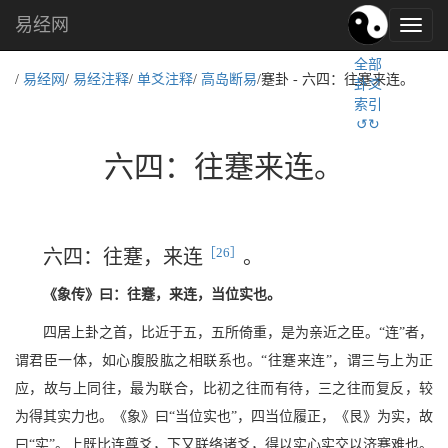
易经网
易
经
全部
文
/
易经网
/
易经注释
/
单爻注释
/
高岛断易
/蹇卦 - 六四：往蹇来连。
卦爻
化,
索引
国
↺↻
学
文
六四：往蹇来连。
化
［26］
六四：往蹇，来连
。
《象传》曰：往蹇，来连，当位实也。
四居上卦之首，比近于五，五所倚重，是为亲近之臣。“连”者，
谓君臣一体，如心腹股肱之相联系也。“往蹇来连”，谓三与上为正
应，故与上同往，最为联合，比初之往而有待，三之往而复反，较
为得其实力也。《象》曰“当位实也”，四当位履正，《艮》为实，故
曰“实”。上既比连尊爻，下又联络诸爻，得以实心实交以济蹇难也。