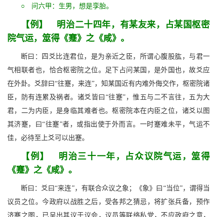
○ 问六甲：生男，想是孪胎。
【例】 明治二十四年，有某友来，占某国枢密
院气运，筮得《蹇》之《咸》。
断曰：四爻比连君位，是为亲近之臣，所谓心腹股肱，与君一
气相联者也，恰合枢密院之位。足下占问某国，是外国也，故爻应
在外卦。爻辞曰“往蹇，来连”，知某国近有内难外侮交作，枢密院诸
臣，防有连累及祸者。诸爻皆曰“往蹇”，惟五与二不言往，五为大
君，二为内臣，是身临其难者也。枢密院本在内臣之位，诸爻以图
其济蹇，曰“往蹇”者，或指出使于外而言。一时蹇难未平，气运不
佳，必待至上爻可以出蹇。
【例】 明治三十一年，占众议院气运，筮得
《蹇》之《咸》。
断曰：爻曰“来连”，有联合众议之象；《象》曰“当位”，谓得当
议员之位。今政府以战胜之后，受各邦之猜忌，将扩张兵备，预作
济蹇之图，已呈出其议于议会，议员等联络私党，不应政府之意，