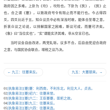
政府因之多难。上卦为《坎》，坎险也，下卦为《艮》，《艮》止
也，合之谓《蹇》，以致政府号令有阻止而不能行也。今占得四
爻，四爻比近于五，知众议员中必有深浅时艰，能体合至尊之意，
折衷众议之论说，以排解国家之困难，斯议可成，而蹇可济矣。
《象》曰“当位实也”，“实”谓能实济其难，非从空言已也。
当时议会自由改进，两党轧轹，议多不合，后自由党迎合政府
之意，与国民协会联合，增税之议乃决。
←
九三：往蹇来反。
九五：大蹇朋来。
→
01
[执象易注][蹇]蹇：利西南，不利东北，利见大人，贞吉。
02
[执象易注][蹇]初六：往蹇来誉。
03
[执象易注][蹇]六二：王臣蹇蹇，匪躬之故。
04
[执象易注][蹇]九三：往蹇来反。
05
[执象易注][蹇]六四：往蹇来连。