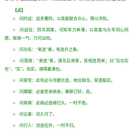
【占】
○ 问时运：运多蹇险，以其能联合众心，得以济险。
○ 问战征：四爻阴柔，可知军力单薄，以其能与众军同心同
德，联络一气，乃可出险。
○ 问功名：“来连”者，有连升之象。
○ 问营商：“来连”者，谓先后商客，皆相连而来；曰“当位实
也”，“实”，充实，谓得赢满也。
○ 问家宅：此宅必与邻屋比连，地位相当，家道殷实。
○ 问婚姻：必是老亲结亲，重联订好，吉。
○ 问疾病：此病必连绵已久，一时不愈。
○ 问讼事：迟久可了。
○ 问行人：流连在外，一时不归。