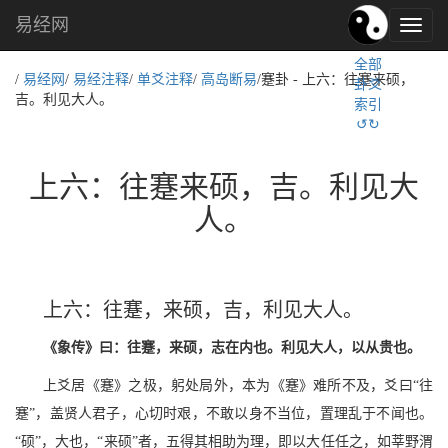
易经网
易
经
全部
文
/
易经网
/
易经注释
/
单爻注释
/
高岛断易
/蹇卦 - 上六：往蹇来硕，
卦爻
化,
吉。利见大人。
索引
国
↺↻
学
文
化
上六：往蹇来硕，吉。利见大
人。
上六：往蹇，来硕，吉，利见大人。
《象传》曰：往蹇，来硕，志在内也。利见大人，以从贵也。
上爻居《蹇》之极，躬处局外，本为《蹇》难所不及，爻曰“往
蹇”，盖贤人君子，心切时艰，不敢以身不当位，置理乱于不闻也。
“硕”，大也，“来硕”者，五得其相助为理，即以大任任之，如莘野渭