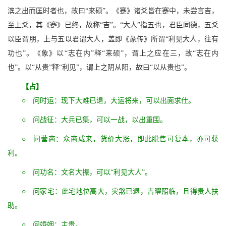
滨之出而匡时者也，故曰“来硕”。《蹇》诸爻皆在蹇中，未尝言吉，
至上爻，其《蹇》已终，故称“吉”。“大人”指五也，君臣同德，五爻
以臣谓朋，上与五以君谓大人，盖即《彖传》所谓“利见大人，往有
功也”。《象》以“志在内”释“来硕”，谓上之应在三，故“志在内
也”。以“从贵”释“利见”，谓上之阴从阳，故曰“以从贵也”。
【占】
○ 问时运：现下大难已退，大运将来，可以出面求仕。
○ 问战征：大兵已集，可以一战，以出重围。
○ 问营商：众商咸来，货价大涨，即此脱售可复本，亦可获
利。
○ 问功名：文名大振，可以“利见大人”。
○ 问家宅：此宅地位高大，灾煞已退，吉曜照临，且得贵人扶
助。
○ 问婚姻：主贵。