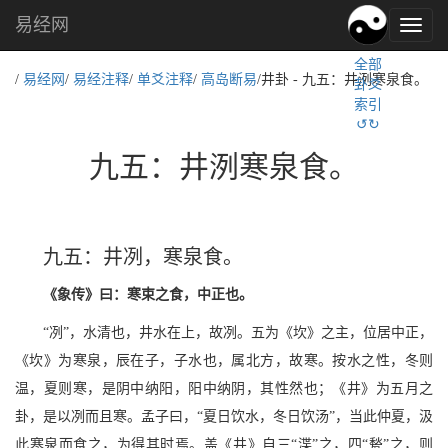
易经网
易
经
全部
文
/
易经网
/
易经注释
/
单爻注释
/
高岛断易
/井卦 - 九五：井洌寒泉食。
卦爻
化,
索引
国
↺↻
学
文
九五：井洌寒泉食。
化
九五：井冽，寒泉食。
《象传》曰：寒束之食，中正也。
“冽”，水清也，井水在上，故冽。五为《坎》之主，位居中正，
《坎》为寒泉，辰在子，子水也，属北方，故寒。按水之性，冬则
温，夏则寒，是阴中纳阳，阳中纳阴，其性然也；《井》为五月之
卦，是以冽而且寒。孟子曰，“夏日饮水，冬日饮汤”，当此仲夏，汲
此寒泉而食之，为得其时焉。盖《井》自三“渫”之，四“甃”之，则