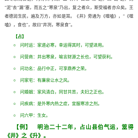
“泥”去“漏”塞，而五之“寒泉”乃出，复之者众，斯受福者亦众矣。王
者德润生民，遍及万方，亦如是耳。《井》旁通为《噬嗑》，“《噬
嗑》，食也”，故曰“井冽，寒泉食”。
【占】
○ 问时运：家道必寒，幸运得其时，可望进用。
○ 问营商：井出寒泉，喻言财源之长也，可望获利。
○ 问功名：品行中正，可享鼎养之荣。
○ 问家宅：有廉泉让水之风。
○ 问婚姻：家风清白，同甘共苦，夫妇之正也。
○ 问疾病：是外寒内热之症，宜服寒凉之剂。
○ 问六甲：生女。
【例】 明治二十二年，占山县伯气运，筮得
《井》之《升》。