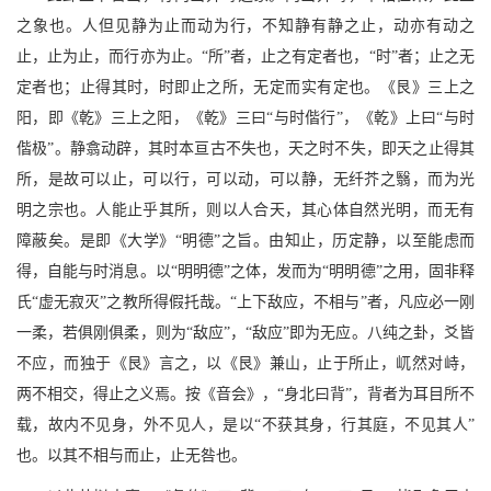
之象也。人但见静为止而动为行，不知静有静之止，动亦有动之
止，止为止，而行亦为止。“所”者，止之有定者也，“时”者；止之无
定者也；止得其时，时即止之所，无定而实有定也。《艮》三上之
阳，即《乾》三上之阳，《乾》三曰“与时偕行”，《乾》上曰“与时
偕极”。静翕动辟，其时本亘古不失也，天之时不失，即天之止得其
所，是故可以止，可以行，可以动，可以静，无纤芥之翳，而为光
明之宗也。人能止乎其所，则以人合天，其心体自然光明，而无有
障蔽矣。是即《大学》“明德”之旨。由知止，历定静，以至能虑而
得，自能与时消息。以“明明德”之体，发而为“明明德”之用，固非释
氏“虚无寂灭”之教所得假托哉。“上下敌应，不相与”者，凡应必一刚
一柔，若俱刚俱柔，则为“敌应”，“敌应”即为无应。八纯之卦，爻皆
不应，而独于《艮》言之，以《艮》兼山，止于所止，屼然对峙，
两不相交，得止之义焉。按《音会》，“身北曰背”，背者为耳目所不
载，故内不见身，外不见人，是以“不获其身，行其庭，不见其人”
也。以其不相与而止，止无咎也。