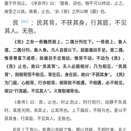
塞于外则止。《序卦传》曰：“震者，动也。物不可以终动，止之，
故受之以艮。艮者，止也。”此《艮》之所以继《震》也。
［60］
艮
：民其背，不获其身，行其庭，不见
其人。无咎。
《艮》之卦一奇巍然居上，二偶分列在下。一奇居上，象人
道，二偶分列，象人身。凡人自首以下，前面眉目手足，皆二偶，
惟背脊直下成奇，故眉目手足皆动，惟背不动，不动为《艮》，
《艮》止也，故曰“艮其背”。夫人必面相对，乃为相见，“艮其
背”，则相背而不相见，背在后，身在前，故曰“不获其身”。《艮》
为门庭，心相背，行亦相背，相背则不相遇，不相遇，必不相见，
故曰“行其庭，不见其人”。义皆取诸背也。
《彖传》曰：艮，止也。时止则止，时行则行，动静不失其
时，其道光明。艮其止，止其所也。上下敌应，不相与也。是以不
获其身，行其庭，不见其人。无咎也。
此卦上下皆山，有两山并峙之象。两山并峙，不相往来，此止