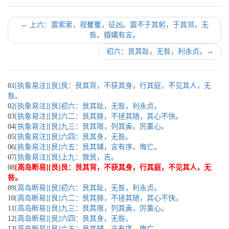
←
上六：震索索，视矍矍，征凶。震不于其躬，于其邻，无
咎。婚媾有言。
初六：艮其趾，无咎，利永贞。
→
01
[执象易注][艮]艮：艮其背，不获其身，行其庭，不见其人，无
咎。
02
[执象易注][艮]初六：艮其趾，无咎，利永贞。
03
[执象易注][艮]六二：艮其腓，不拯其随，其心不快。
04
[执象易注][艮]九三：艮其限，列其夤，厉薰心。
05
[执象易注][艮]六四：艮其身，无咎。
06
[执象易注][艮]六五：艮其辅，言有序，悔亡。
07
[执象易注][艮]上九：敦艮，吉。
08
[高岛断易][艮]艮：艮其背，不获其身，行其庭，不见其人，无
咎。
09
[高岛断易][艮]初六：艮其趾，无咎，利永贞。
10
[高岛断易][艮]六二：艮其腓，不拯其随，其心不快。
11
[高岛断易][艮]九三：艮其限，列其夤，厉薰心。
12
[高岛断易][艮]六四：艮其身，无咎。
13
[高岛断易][艮]六五：艮其辅，言有序，悔亡。