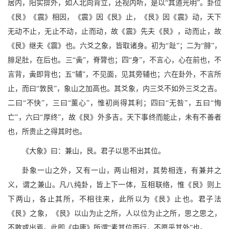
居内，阳实揜外，如人北向背立，还视内听，是以“其道光明”。卦位
《艮》《震》相因，《震》因《艮》止，《艮》因《震》动，天下
无动不止，无止不动，止而动，故《震》先夫《艮》，动而止，故
《艮》继夫《震》也。六爻之象，皆取诸身。初为“趾”；二为“腓”，
腓足肚，在后也。三“夤”，脊膂也；四“身”，不言心，心在前也，不
言背，夤即背也；五“辅”，不见面，见其旁辅也；六在卦外，不言所
止，而曰“敦艮”，象山之加高也。其爻象，内三爻不如外三爻之吉。
二曰“不快”，三曰“薰心”，惟初尚得其利；四曰“无咎”，五曰“悔
亡”，六曰“厚终”，故《艮》外多吉。天下事终而能止，未有不善者
也，所贵止之得其时也。
《大象》曰：兼山，艮。君子以思不出其位。
卦象一山之外，又有一山，两山相对，其势相连，有兼并之
义，谓之兼山。凡八纯卦，皆上下一体，互相联络，惟《艮》则上
下两山，各止其所，不相往来，此所以为《艮》止也。君子法
《艮》之象，《艮》以山为止之所，人以位为止之所，思之思之，
不敢或出焉。此即《中庸》所谓“素其位而行，不愿乎其外”也。