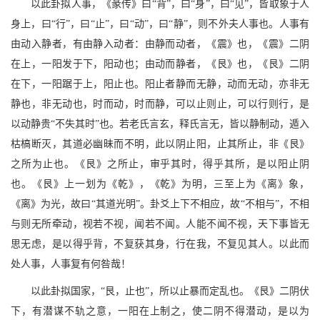
以此卦拟人事，《彖传》曰“背”，曰“身”，曰“见”，皆取象于人
身上，曰“行”，曰“止”，曰“动”，曰“静”，则不外夫人事也。人事有
由动入静者，有由静入动者：由静而动者，《震》也，《震》二阴
在上，一阳发于下，阳动也；由动而静者，《艮》也，《艮》二阴
在下，一阳踞于上，阳止也。阳止者静而无静，动而无动，亦非无
静也，非无动也，时而动，时而静，可以止则止，可以行则行，是
以动静贵“不失其时”也。若老氏言玄，释氏言无，皆以静制动，遁入
枯槁断灭，其道必幽昧而不明，此以阴止阳，止其所止，非《艮》
之所为止也。《艮》之所止，审乎其时，得乎其所，是以阳止阴
也。《艮》上一划为《乾》，《乾》为明，三至上为《离》象，
《离》为光，故曰“其道光明”。卦爻上下不相应，故“不相与”，不相
与则无所牵动，视若不视，闻若不闻。人能不闻不视，天下事皆无
思无虑，是以得乎背，不复获其身，行在我，不复见其人。以此而
处人事，人事复有何咎哉！
以此卦拟国家，“艮，止也”，所以止暴而定乱也。《艮》二阴伏
下，有潜谋不轨之意，一阳在上制之，使二阴不得潜动，是以为