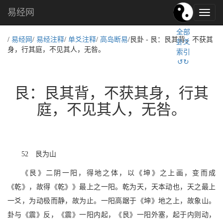
易经网
易
经
全部
文
/
易经网
/
易经注释
/
单爻注释
/
高岛断易
/艮卦 - 艮：艮其背，不获其
卦爻
化,
身，行其庭，不见其人，无咎。
索引
国
↺↻
学
文
化
艮：艮其背，不获其身，行其
庭，不见其人，无咎。
52 艮为山
《艮》二阴一阳，得地之体，以《坤》之上画，变而成
《乾》，故得《乾》》最上之一阳。乾为天，天本动也，天之最上
一爻，为动极而静，故为止。一阳高踞于《坤》地之上，故象山。
卦与《震》反，《震》一阳内起，《艮》一阳外塞，起于内则动，