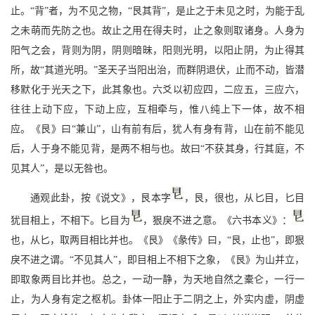
止。“背”者，为不见之物，“艮其背”，是止之于未见之时，为能于乱
之未萌而先防之也。故止之用在得夫时，止之象则取诸身。人身为
阳气之会，背则为阴，阴则暗昧，阳则光明，以阳止阴，为止得其
所，故“其道光明。”圣天子当阳出治，而群阴退伏，止而不动，皆潜
移默化于光天之下，此其象也。六爻以初应四，二应五，三应六，
往往上动下应，下动上应，互相牵与，惟八纯上下一体，故不相
应。《艮》曰“兼山”，山有前有后，犹人有身有背，山在前不能见
后，人于身不能见背，是两不相与也。故曰“不获其身，行其庭，不
见其人”，是以无咎也。
通观此卦，按《说文》，艮本字
，艮，很也，从匕目，匕目
犹目相上，不相下。匕目为
，狠戾不进之意。《六书本义》：
也，从匕，取两目相比并也。《艮》《彖传》曰，“艮，止也”，即狠
戾不进之谓。“不见其人”，即目相上不相下之象，《艮》为山并立，
即取象两目比并也。总之，一动一静，为天地自然之橐仑，一行一
止，为人身有定之枢机。卦体一阳止于二阴之上，外实内虚，阴虚