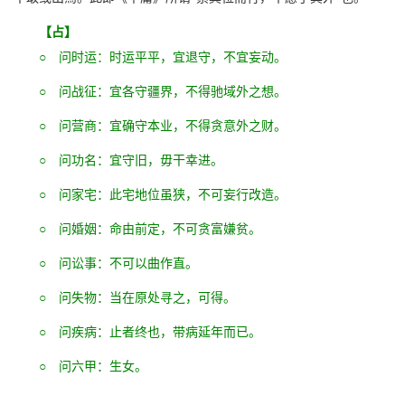
【占】
○ 问时运：时运平平，宜退守，不宜妄动。
○ 问战征：宜各守疆界，不得驰域外之想。
○ 问营商：宜确守本业，不得贪意外之财。
○ 问功名：宜守旧，毋干幸进。
○ 问家宅：此宅地位虽狭，不可妄行改造。
○ 问婚姻：命由前定，不可贪富嫌贫。
○ 问讼事：不可以曲作直。
○ 问失物：当在原处寻之，可得。
○ 问疾病：止者终也，带病延年而已。
○ 问六甲：生女。