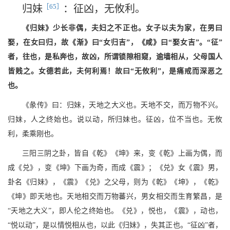
［65］
归妹
：征凶，无攸利。
《归妹》少长非偶，夫妇之不正也。女子以夫为家，在男曰
娶，在女曰归，故《渐》曰“女归吉”，《咸》曰“娶女吉”。“征”
者，往也，是私奔也，故凶，所谓锁隙相窥，逾墙相从，父母国人
皆贱之。女德若此，夫何利焉！故曰“无攸利”，是痛戒而深恶之
也。
《彖传》曰：归妹，天地之大义也。天地不交，而万物不兴。
归妹，人之终始也。说以动，所归妹也。征凶，位不当也。无攸
利，柔乘刚也。
三阳三阴之卦，皆自《乾》《坤》来，变《乾》上画为偶，而
成《兑》，变《坤》下画为奇，而成《震》；《兑》女《震》男，
卦名《归妹》，《震》《兑》之父母，则为《乾》《坤》，《乾》
《坤》即天地也。天地相交而万物蕃兴，男女相交而生育繁昌，是
“天地之大义”，即人伦之终始也。《兑》，悦也，《震》，动也，
“悦以动”，是以情悦相从也，以此《归妹》，失其正也。“征凶”者，