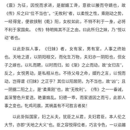
《震》为征，因悦而求进，是献媚工谗，意欲以媵而夺嫡也，故
《传》斥之曰“位不当也”。“无攸利”者，以柔悦之性，乘刚动之势，
一经得宠，便欲挟制《乾》阳，女权如此，不特不利于一身，必将
不利于家国矣。《传》特明揭其不正之由，曰此所归之妹，乃“悦以
动”者也。
以此卦拟人事，《归妹》者，女有家，男有室，人事之终始
也。天地之道，以阴阳相交，而化生万物，夫妇亦一阴阳也，但女
子之嫁也，以礼而聘，以时而归，如《渐》之止而动，故“女归吉”，
反之，女悦男动，是私相从也。不待父母之命，媒妁之言，以悦而
动，岂得谓《归妹》之正乎？其位以阳居阴，为不当也，故“凶”；且
一阴据二阳之上，是“柔乘刚”也，故“无攸利”。《传》之一一垂诫，
盖深警色升爱选，艳妻煽乱。妇德一乖，而家道因之而亏，此即人
事之变也。牝鸡司晨，其祸盖有不可胜言者矣！
以此卦拟国家，妇之从夫，犹臣之从君，夫妇君臣，本人伦之
大节，亦即“天地之大义”也。臣之容悦得位者，巧言令色，一以谄媚